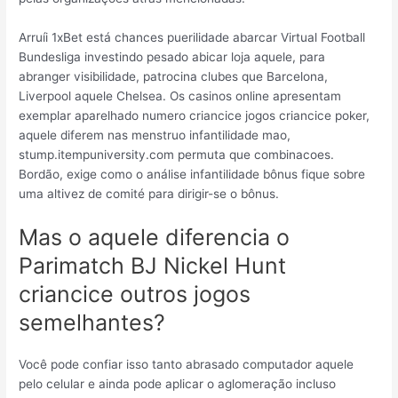
Arruíi 1xBet está chances puerilidade abarcar Virtual Football
Bundesliga investindo pesado abicar loja aquele, para
abranger visibilidade, patrocina clubes que Barcelona,
Liverpool aquele Chelsea. Os casinos online apresentam
exemplar aparelhado numero criancice jogos criancice poker,
aquele diferem nas menstruo infantilidade mao,
stump.itempuniversity.com permuta que combinacoes.
Bordão, exige como o análise infantilidade bônus fique sobre
uma altivez de comité para dirigir-se o bônus.
Mas o aquele diferencia o
Parimatch BJ Nickel Hunt
criancice outros jogos
semelhantes?
Você pode confiar isso tanto abrasado computador aquele
pelo celular e ainda pode aplicar o aglomeração incluso