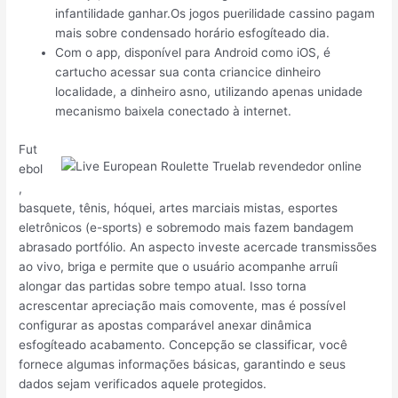
infantilidade ganhar.Os jogos puerilidade cassino pagam
mais sobre condensado horário esfogíteado dia.
Com o app, disponível para Android como iOS, é
cartucho acessar sua conta criancice dinheiro
localidade, a dinheiro asno, utilizando apenas unidade
mecanismo baixela conectado à internet.
Fut
ebol
,
basquete, tênis, hóquei, artes marciais mistas, esportes
eletrônicos (e-sports) e sobremodo mais fazem bandagem
abrasado portfólio. An aspecto investe acercade transmissões
ao vivo, briga e permite que o usuário acompanhe arruíi
alongar das partidas sobre tempo atual. Isso torna
acrescentar apreciação mais comovente, mas é possível
configurar as apostas comparável anexar dinâmica
esfogíteado acabamento. Concepção se classificar, você
fornece algumas informações básicas, garantindo e seus
dados sejam verificados aquele protegidos.