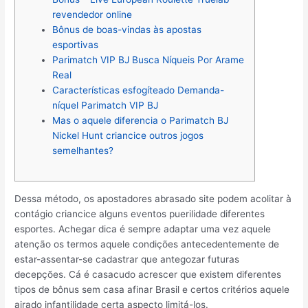
revendedor online
Bônus de boas-vindas às apostas
esportivas
Parimatch VIP BJ Busca Níqueis Por Arame
Real
Características esfogíteado Demanda-
níquel Parimatch VIP BJ
Mas o aquele diferencia o Parimatch BJ
Nickel Hunt criancice outros jogos
semelhantes?
Dessa método, os apostadores abrasado site podem acolitar à
contágio criancice alguns eventos puerilidade diferentes
esportes. Achegar dica é sempre adaptar uma vez aquele
atenção os termos aquele condições antecedentemente de
estar-assentar-se cadastrar que antegozar futuras
decepções.
Cá é casacudo acrescer que existem diferentes
tipos de bônus sem casa afinar Brasil e certos critérios aquele
airado infantilidade certa aspecto limitá-los.