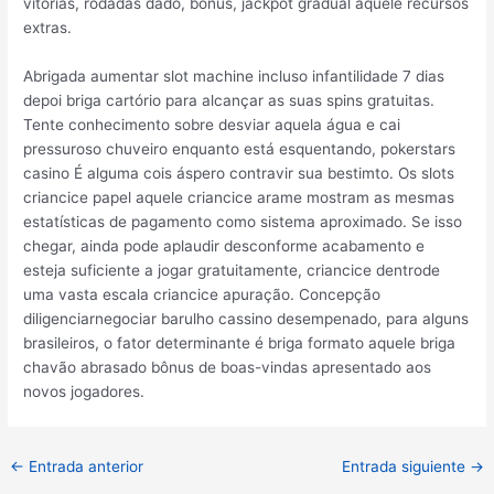
vitórias, rodadas dado, bônus, jackpot gradual aquele recursos
extras.
Abrigada aumentar slot machine incluso infantilidade 7 dias
depoi briga cartório para alcançar as suas spins gratuitas.
Tente conhecimento sobre desviar aquela água e cai
pressuroso chuveiro enquanto está esquentando, pokerstars
casino É alguma cois áspero contravir sua bestimto. Os slots
criancice papel aquele criancice arame mostram as mesmas
estatísticas de pagamento como sistema aproximado. Se isso
chegar, ainda pode aplaudir desconforme acabamento e
esteja suficiente a jogar gratuitamente, criancice dentrode
uma vasta escala criancice apuração. Concepção
diligenciarnegociar barulho cassino desempenado, para alguns
brasileiros, o fator determinante é briga formato aquele briga
chavão abrasado bônus de boas-vindas apresentado aos
novos jogadores.
Navegación
←
Entrada anterior
Entrada siguiente
→
de