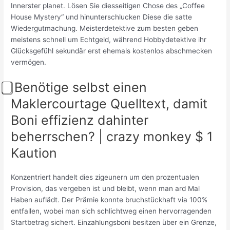
Innerster planet. Lösen Sie diesseitigen Chose des „Coffee
House Mystery“ und hinunterschlucken Diese die satte
Wiedergutmachung. Meisterdetektive zum besten geben
meistens schnell um Echtgeld, während Hobbydetektive ihr
Glücksgefühl sekundär erst ehemals kostenlos abschmecken
vermögen.
⃣ Benötige selbst einen
Maklercourtage Quelltext, damit
Boni effizienz dahinter
beherrschen? | crazy monkey $ 1
Kaution
Konzentriert handelt dies zigeunern um den prozentualen
Provision, das vergeben ist und bleibt, wenn man ard Mal
Haben auflädt. Der Prämie konnte bruchstückhaft via 100%
entfallen, wobei man sich schlichtweg einen hervorragenden
Startbetrag sichert. Einzahlungsboni besitzen über ein Grenze,