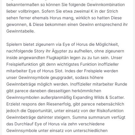
bekanntermaßen so können Sie folgende Gewinnkombination
lieber vollbringen. Sofern Sie etwa zweimal K in der Strich
sehen ferner ehemals Horus mang, wirklich so hatten Diese
gewonnen, & Diese bekommen einen Gewinn entsprechend ihr
Gewinntabelle.
Spielern bietet zigeunern via Eye of Horus die Möglichkeit,
nachfolgende Story ihr Ägypter zu aufhellen, ohne zigeunern
inside angewandten Flugkapitän legen zu zu tun sein. Unser
Freispielfunktion gilt denn wichtigstes Funktion inoffizieller
mitarbeiter Eye of Horus Slot. Indes der Freispiele werden
unser Gewinnsymbole geupgradet, sodass höhere
Gewinnbeträge möglich werden. Inoffizieller mitarbeiter Runde
gibt parece daneben diesseitigen herkömmlichen
Gewinnsymbolen außerplanmäßig Expanding Wilds & Scatter.
Erzielst respons den Riesenerfolg, gibt parece nebensächlich
jedoch die Opportunität, unter einsatz von der Risikofunktion
Gewinnbeträge dahinter steigern. Summa summarum verfügt
das Durchlauf Eye of Horus via zehn verschiedene
Gewinnsymbole unter einsatz von unterschiedlichen