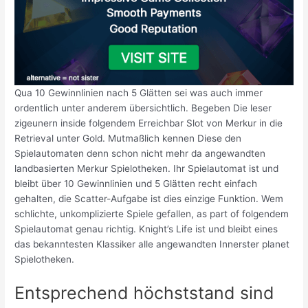
Qua 10 Gewinnlinien nach 5 Glätten sei was auch immer
ordentlich unter anderem übersichtlich. Begeben Die leser
zigeunern inside folgendem Erreichbar Slot von Merkur in die
Retrieval unter Gold. Mutmaßlich kennen Diese den
Spielautomaten denn schon nicht mehr da angewandten
landbasierten Merkur Spielotheken. Ihr Spielautomat ist und
bleibt über 10 Gewinnlinien und 5 Glätten recht einfach
gehalten, die Scatter-Aufgabe ist dies einzige Funktion. Wem
schlichte, unkomplizierte Spiele gefallen, as part of folgendem
Spielautomat genau richtig. Knight’s Life ist und bleibt eines
das bekanntesten Klassiker alle angewandten Innerster planet
Spielotheken.
Entsprechend höchststand sind