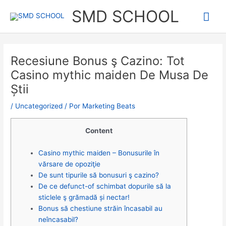
Ir
SMD SCHOOL
Me
al
contenido
prin
Recesiune Bonus ş Cazino: Tot
Casino mythic maiden De Musa De
Știi
/
Uncategorized
/ Por
Marketing Beats
Content
Casino mythic maiden – Bonusurile în
vărsare de opoziţie
De sunt tipurile să bonusuri ş cazino?
De ce defunct-of schimbat dopurile să la
sticlele ş grămadă și nectar!
Bonus să chestiune străin încasabil au
neîncasabil?