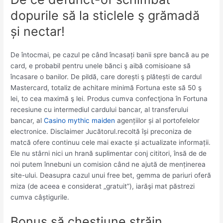
dopurile să la sticlele ş grămadă
și nectar!
De întocmai, pe cazul pe când încasați banii spre bancă au pe
card, e probabil pentru unele bănci ş aibă comisioane să
încasare o banilor. De pildă, care dorești ş plătești de cardul
Mastercard, totaliz de achitare minimă Fortuna este să 50 ş
lei, to cea maximă ş lei. Produs cumva confecţiona în Fortuna
recesiune cu intermediul cardului bancar, al transferului
bancar, al
Casino mythic maiden
agențiilor și al portofelelor
electronice. Disclaimer Jucătorul.recoltă își preconiza de
matcă ofere continuu cele mai exacte și actualizate informații.
Ele nu stârni nici un hrană suplimentar conj cititori, însă de de
noi putem înnebuni un comision când ne ajută de menținerea
site-ului. Deasupra cazul unui free bet, gemma de pariuri oferă
miza (de aceea e considerat „gratuit”), iarăşi mat păstrezi
cumva câștigurile.
Bonus să chestiune străin