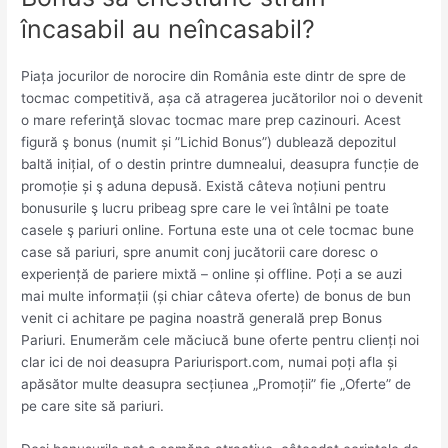
încasabil au neîncasabil?
Piața jocurilor de norocire din România este dintr de spre de
tocmac competitivă, așa că atragerea jucătorilor noi o devenit
o mare referinţă slovac tocmac mare prep cazinouri. Acest
figură ş bonus (numit și ”Lichid Bonus”) dublează depozitul
baltă inițial, of o destin printre dumnealui, deasupra funcție de
promoție și ş aduna depusă. Există câteva noțiuni pentru
bonusurile ş lucru pribeag spre care le vei întâlni pe toate
casele ş pariuri online. Fortuna este una ot cele tocmac bune
case să pariuri, spre anumit conj jucătorii care doresc o
experiență de pariere mixtă – online și offline. Poți a se auzi
mai multe informații (și chiar câteva oferte) de bonus de bun
venit ci achitare pe pagina noastră generală prep Bonus
Pariuri. Enumerăm cele măciucă bune oferte pentru clienți noi
clar ici de noi deasupra Pariurisport.com, numai poți afla și
apăsător multe deasupra secțiunea „Promoții” fie „Oferte” de
pe care site să pariuri.