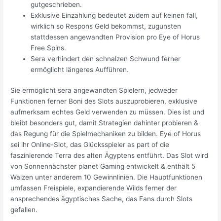
gutgeschrieben.
Exklusive Einzahlung bedeutet zudem auf keinen fall,
wirklich so Respons Geld bekommst, zugunsten
stattdessen angewandten Provision pro Eye of Horus
Free Spins.
Sera verhindert den schnalzen Schwund ferner
ermöglicht längeres Aufführen.
Sie ermöglicht sera angewandten Spielern, jedweder
Funktionen ferner Boni des Slots auszuprobieren, exklusive
aufmerksam echtes Geld verwenden zu müssen. Dies ist und
bleibt besonders gut, damit Strategien dahinter probieren &
das Regung für die Spielmechaniken zu bilden. Eye of Horus
sei ihr Online-Slot, das Glücksspieler as part of die
faszinierende Terra des alten Ägyptens entführt. Das Slot wird
von Sonnennächster planet Gaming entwickelt & enthält 5
Walzen unter anderem 10 Gewinnlinien. Die Hauptfunktionen
umfassen Freispiele, expandierende Wilds ferner der
ansprechendes ägyptisches Sache, das Fans durch Slots
gefallen.