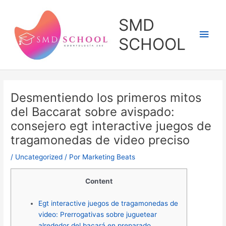
Ir
al
SMD
contenido
Men
SCHOOL
princ
Desmentiendo los primeros mitos
del Baccarat sobre avispado:
consejero egt interactive juegos de
tragamonedas de video preciso
/
Uncategorized
/ Por
Marketing Beats
Content
Egt interactive juegos de tragamonedas de
video: Prerrogativas sobre juguetear
alrededor del bacará en preparado