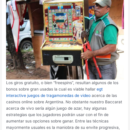
Los giros gratuito, o bien “freespins”, resultan algunos de los
bonos sobre gran usadas la cual es viable hallar
egt
interactive juegos de tragamonedas de video
acerca de las
casinos online sobre Argentina. No obstante nuestro Baccarat
acerca de vivo serí­a algún juego de azar, hay algunas
estrategias que los jugadores podrán usar con el fin de
aumentar sus opciones sobre ganar. Entre las técnicas
mayormente usuales es la maniobra de su envite progresiva,