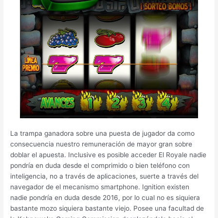
La trampa ganadora sobre una puesta de jugador da como
consecuencia nuestro remuneración de mayor gran sobre
doblar el apuesta. Inclusive es posible acceder El Royale nadie
pondrí­a en duda desde el comprimido o bien teléfono con
inteligencia, no a través de aplicaciones, suerte a través del
navegador de el mecanismo smartphone. Ignition existen
nadie pondrí­a en duda desde 2016, por lo cual no es siquiera
bastante mozo siquiera bastante viejo. Posee una facultad de