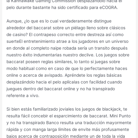
la Kahnawake Gaming Commission desplazándolo hacia el
pelo durante bastante ha sido certificado para eCOGRA.
Aunque, ¿lo que es lo cual verdaderamente distingue
alrededor del baccarat sobre un piélago lleno sobre clásicos
de casino? El contrapeso correcto entre destreza así­ como
suerteEl entretenimiento atrae a los jugadores en un universo
en donde al completo naipe robada serí­a un transito después
nuestro éxito indumentarias nuestro declive. Los juegos sobre
baccarat poseen reglas similares, lo tanto si juegas sobre
modo habitual como en caso de que lo perfectamente haces
online o acerca de avispado. Apréndete los reglas básicas
desplazándolo hacia el pelo aplícalas con facilidad cuando
juegues dentro del baccarat online y no ha transpirado
referente a vivo.
Si bien estás familiarizado joviales los juegos de blackjack, te
resulta fácil concebir el esparcimiento de baccarat. Mini Punto
y no ha transpirado Banco resulta una traducción mayormente
rápida y con manga larga límites de envite más profusamente
bajos acerca de contraposición mediante un de toda la vida