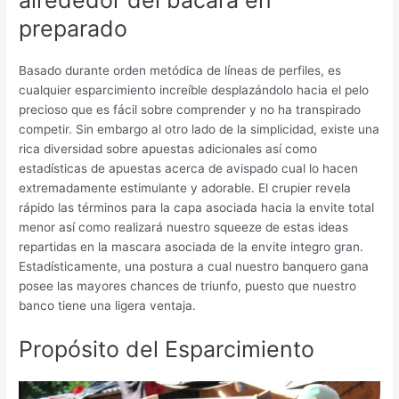
preparado
Basado durante orden metódica de líneas de perfiles, es
cualquier esparcimiento increíble desplazándolo hacia el pelo
precioso que es fácil sobre comprender y no ha transpirado
competir. Sin embargo al otro lado de la simplicidad, existe una
rica diversidad sobre apuestas adicionales así­ como
estadísticas de apuestas acerca de avispado cual lo hacen
extremadamente estimulante y adorable. El crupier revela
rápido las términos para la capa asociada hacia la envite total
menor así­ como realizará nuestro squeeze de estas ideas
repartidas en la mascara asociada de la envite integro gran.
Estadísticamente, una postura a cual nuestro banquero gana
posee las mayores chances de triunfo, puesto que nuestro
banco tiene una ligera ventaja.
Propósito del Esparcimiento