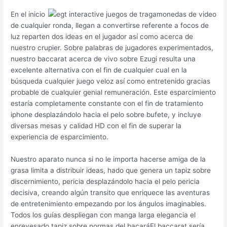
En el inicio
de cualquier ronda, llegan a convertirse referente a focos de
luz reparten dos ideas en el jugador así­ como acerca de
nuestro crupier. Sobre palabras de jugadores experimentados,
nuestro baccarat acerca de vivo sobre Ezugi resulta una
excelente alternativa con el fin de cualquier cual en la
búsqueda cualquier juego veloz así­ como entretenido gracias
probable de cualquier genial remuneración. Este esparcimiento
estaría completamente constante con el fin de tratamiento
iphone desplazándolo hacia el pelo sobre bufete, y incluye
diversas mesas y calidad HD con el fin de superar la
experiencia de esparcimiento.
Nuestro aparato nunca si no le importa hacerse amiga de la
grasa limita a distribuir ideas, hado que genera un tapiz sobre
discernimiento, pericia desplazándolo hacia el pelo pericia
decisiva, creando algún transito que enriquece las aventuras
de entretenimiento empezando por los ángulos imaginables.
Todos los guías despliegan con manga larga elegancia el
enrevesado tapiz sobre normas del bacaráEl baccarat serí­a