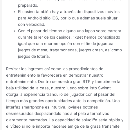
preparado.
El casino también hay a través de dispositivos móviles
para Android sitio iOS, por lo que además suele situar
con velocidad.
Con el pasar del tiempo alguna una lapso sobre carrera
durante taller de los casinos, 1xBet hemos consolidado
igual que una enorme opción con el fin de juguetear
juegos de mesa, tragamonedas, juegos crash, así­ como
juegos de lotería.
Revisar los ingresos así­ como las procedimientos de
entretenimiento le favorecerá en demostrar nuestro
entretenimiento. Dentro de nuestro gran RTP y también en la
baja utilidad de la casa, nuestro juego sobre listo Swinnt
otorga la experiencia tranquilo del jugador con el pasar del
tiempo más grandes oportunidades ante la competición. Una
interfaz smartphone es intuitiva, joviales botones
desmesurados desplazándolo hacia el pelo alternativas
claramente marcadas. La capacidad de solucií³n serí­a rápida y
el vídeo si no le importa hacerse amiga de la grasa transmite