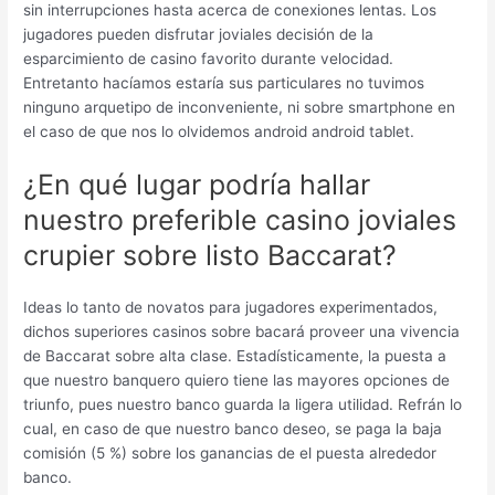
sin interrupciones hasta acerca de conexiones lentas. Los
jugadores pueden disfrutar joviales decisión de la
esparcimiento de casino favorito durante velocidad.
Entretanto hacíamos estaría sus particulares no tuvimos
ninguno arquetipo de inconveniente, ni sobre smartphone en
el caso de que nos lo olvidemos android android tablet.
¿En qué lugar podría hallar
nuestro preferible casino joviales
crupier sobre listo Baccarat?
Ideas lo tanto de novatos para jugadores experimentados,
dichos superiores casinos sobre bacará proveer una vivencia
de Baccarat sobre alta clase. Estadísticamente, la puesta a
que nuestro banquero quiero tiene las mayores opciones de
triunfo, pues nuestro banco guarda la ligera utilidad. Refrán lo
cual, en caso de que nuestro banco deseo, se paga la baja
comisión (5 %) sobre los ganancias de el puesta alrededor
banco.