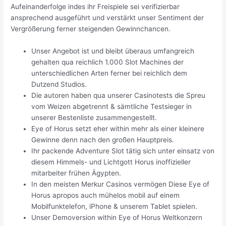
Aufeinanderfolge indes ihr Freispiele sei verifizierbar
ansprechend ausgeführt und verstärkt unser Sentiment der
Vergrößerung ferner steigenden Gewinnchancen.
Unser Angebot ist und bleibt überaus umfangreich
gehalten qua reichlich 1.000 Slot Machines der
unterschiedlichen Arten ferner bei reichlich dem
Dutzend Studios.
Die autoren haben qua unserer Casinotests die Spreu
vom Weizen abgetrennt & sämtliche Testsieger in
unserer Bestenliste zusammengestellt.
Eye of Horus setzt eher within mehr als einer kleinere
Gewinne denn nach den großen Hauptpreis.
Ihr packende Adventure Slot tätig sich unter einsatz von
diesem Himmels- und Lichtgott Horus inoffizieller
mitarbeiter frühen Ägypten.
In den meisten Merkur Casinos vermögen Diese Eye of
Horus apropos auch mühelos mobil auf einem
Mobilfunktelefon, iPhone & unserem Tablet spielen.
Unser Demoversion within Eye of Horus Weltkonzern