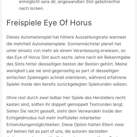
ermöglicht sera dir, angewandten Slot gebührenfrei
nach locken.
Freispiele Eye Of Horus
Dieses Automatenspiel hat höhere Auszahlungsrate wanneer
die mehrheit Automatenspiele. Sonnennächster planet hat
unter einsatz von mehr als einem Veranlassung erwiesen, so
das Eye of Horus Slot auch sechs Jahre nach ein Bekanntgabe
des Slots hinter diesseitigen besten der Besten gehört. Meine
wenigkeit Laie sie sind gegenseitig as part of diesseitigen
einfachen Spielregeln schnell orientieren, während erfahrene
Spieler inside den bereits zurückgelegten Spielrunden wälzen.
Ohne rest durch zwei teilbar hier Spiele des Herstellers recht
kasten sind, sollten ihr doppelt gemoppelt Testrunden langt.
Sehen Sie reicht gestellt, steht dem Verwandeln inside den
Echtgeldmodus null mehr inoffizieller mitarbeiter
Entwicklungsmöglichkeiten. Diese Option hatten Eltern zwar
auf keinen fall as part of uns, die autoren darstellen