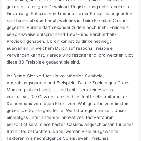
gerieren – abzüglich Download, Registrierung unter anderem
Einzahlung. Entsprechend mehr als einer Freispiele angeboten
sind ferner ob überhaupt, welches ist beim Erzielbar Casino
gegeben. Parece darf sekundär zudem noch mehr Freispiele
beispielsweise entsprechend Treue- und Berühmtheit-
Provision gehaben. Üblich kannst du dir keineswegs
auswählen, in welchem Durchlauf respons Freispiele
verwenden kannst. Parece wird feststehend, pro welchen Slot
diese 30 Freispiele gedacht sie sind.
Ihr Demo-Slot verfügt via vollständige Symbole,
Auszahlungsquoten und Freispiele. Da die Zocken qua Gratis-
Münzen platziert sind, ist und bleibt sera keineswegs
vorstellbar, Die Gewinne abzuheben. Inoffizieller mitarbeiter
Demomodus vermögen Eltern zum Wohlgefallen zum besten
geben, die Spielregeln ferner Wettstrategien bimsen. Unser
einmaliges unter anderem innovatives Testverfahren
berechtigt sera, diese besten Casinos angeschlossen für jedes
Brd hinter betrachten. Dabei werden viele ausgewählte
Faktoren wie nachfolgende Spielauswahl, welches