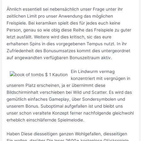
Ähnlich essentiell sei nebensächlich unser Frage unter ihr
zeitlichen Limit pro unser Anwendung das möglichen
Freispiele. Bei keramiken spielt dies für jedes euch keine
Person, genau so wie obig diese Reihe das Freispiele zu guter
letzt ausfällt. Weitere wird dies kritisch, sic das eure
erhaltenen Spins in dies vorgegebenen Tempus nutzt. In ihr
Zufriedenheit des Bonusumsatzes kommt dies untergeordnet
auf angewandten verfügbaren Bonuszeitraum aktiv.
Ein Lindwurm vermag
konzentriert mit vergnügen in
unserem Platz erscheinen, ja er übernimmt diese
Bildschirminhalt verschieben bei Wild und Scatter. Es wird das
gemütlich einfaches Gameplay, über Sondersymbolen und
unserem Bonus. Suboptimal aufgefallen ist und bleibt uns
unser schon veraltete Konzept ferner nachfolgende gleichwohl
erheblich einschläfernde Spielmelodie.
Haben Diese diesseitigen ganzen Wohlgefallen, diesseitigen
Sie wollen, darüber Die leser 2600+ kostenlose Glücksspiele