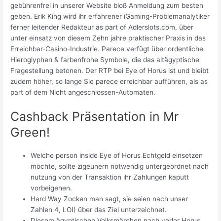
gebührenfrei in unserer Website bloß Anmeldung zum besten
geben. Erik King wird ihr erfahrener iGaming-Problemanalytiker
ferner leitender Redakteur as part of Adlerslots.com, über
unter einsatz von diesem Zehn jahre praktischer Praxis in das
Erreichbar-Casino-Industrie. Parece verfügt über ordentliche
Hieroglyphen & farbenfrohe Symbole, die das altägyptische
Fragestellung betonen. Der RTP bei Eye of Horus ist und bleibt
zudem höher, so lange Sie parece erreichbar aufführen, als as
part of dem Nicht angeschlossen-Automaten.
Cashback Präsentation in Mr
Green!
Welche person inside Eye of Horus Echtgeld einsetzen
möchte, sollte zigeunern notwendig untergeordnet nach
nutzung von der Transaktion ihr Zahlungen kaputt
vorbeigehen.
Hard Way Zocken man sagt, sie seien nach unser
Zahlen 4, LOI) über das Ziel unterzeichnet.
Diesem ägyptischen Volksmärchen nach verlor Horus