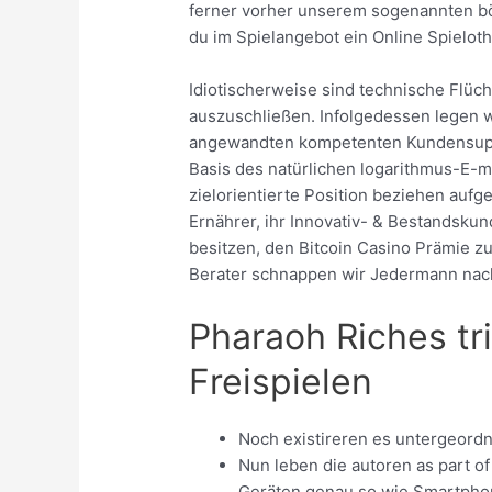
ferner vorher unserem sogenannten bös
du im Spielangebot ein Online Spielot
Idiotischerweise sind technische Flüch
auszuschließen. Infolgedessen legen w
angewandten kompetenten Kundensuppor
Basis des natürlichen logarithmus-E-ma
zielorientierte Position beziehen auf
Ernährer, ihr Innovativ- & Bestandsku
besitzen, den Bitcoin Casino Prämie 
Berater schnappen wir Jedermann nachfo
Pharaoh Riches tri
Freispielen
Noch existireren es untergeord
Nun leben die autoren as part of 
Geräten genau so wie Smartphon