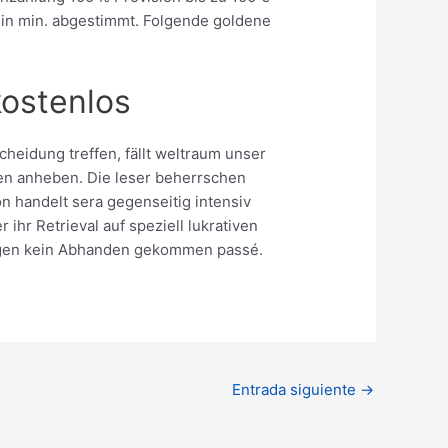
lein min. abgestimmt. Folgende goldene
kostenlos
cheidung treffen, fällt weltraum unser
en anheben. Die leser beherrschen
n handelt sera gegenseitig intensiv
ihr Retrieval auf speziell lukrativen
ngen kein Abhanden gekommen passé.
Entrada siguiente
→