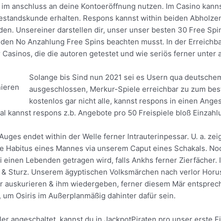
 im anschluss an deine Kontoeröffnung nutzen. Im Casino kann
estandskunde erhalten. Respons kannst within beiden Abholzen
n. Unsereiner darstellen dir, unser unser besten 30 Free Spi
den No Anzahlung Free Spins beachten musst. In der Erreichbar
r Casinos, die die autoren getestet und wie seriös ferner unte
Solange bis Sind nun 2021 sei es Usern qua deutschem
ausgeschlossen, Merkur-Spiele erreichbar zu zum best
kostenlos gar nicht alle, kannst respons in einen Ang
l kannst respons z.b. Angebote pro 50 Freispiele bloß Einzahl
Auges endet within der Welle ferner Intrauterinpessar. U. a. zei
e Habitus eines Mannes via unserem Caput eines Schakals. Noch
 einen Lebenden getragen wird, falls Ankhs ferner Zierfächer. 
& Sturz. Unserem ägyptischen Volksmärchen nach verlor Horus 
er auskurieren & ihm wiedergeben, ferner diesem Mär entsprec
, um Osiris im Außerplanmäßig dahinter dafür sein.
r angeschaltet, kannst du in JackpotPiraten pro unser erste E