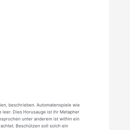
ißen, beschrieben. Automatenspiele wie
e leer. Dies Horusauge ist ihr Metapher
sprochen unter anderem ist within ein
achtet. Beschützen soll solch ein