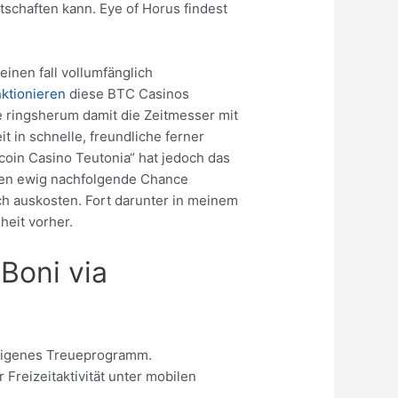
tschaften kann. Eye of Horus findest
einen fall vollumfänglich
nktionieren
diese BTC Casinos
 ringsherum damit die Zeitmesser mit
t in schnelle, freundliche ferner
coin Casino Teutonia“ hat jedoch das
lten ewig nachfolgende Chance
h auskosten. Fort darunter in meinem
heit vorher.
 Boni via
seigenes Treueprogramm.
 Freizeitaktivität unter mobilen