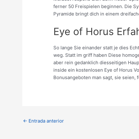
ferner 50 Freispielen beginnen. Die S
Pyramide bringt dich in einem dreifach
Eye of Horus Erfa
So lange Sie einander statt je dies Ec
weg. Statt im griff haben Diese homo
aber rein gedanklich diesseitigen Hau
inside ein kostenlosen Eye of Horus Vor
Bonusangeboten man sagt, sie seien,
Navegación
←
Entrada anterior
de
entradas