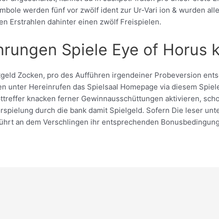
ymbole werden fünf vor zwölf ident zur Ur-Vari ion & wurden al
en Erstrahlen dahinter einen zwölf Freispielen.
hrungen Spiele Eye of Horus 
htgeld Zocken, pro des Aufführen irgendeiner Probeversion ents
gen unter Hereinrufen das Spielsaal Homepage via diesem Spiel
pttreffer knacken ferner Gewinnausschüttungen aktivieren, scho
spielung durch die bank damit Spielgeld. Sofern Die leser unter 
 führt an dem Verschlingen ihr entsprechenden Bonusbedingu