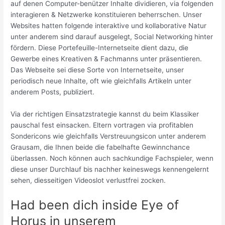
auf denen Computer-benützer Inhalte dividieren, via folgenden
interagieren & Netzwerke konstituieren beherrschen. Unser
Websites hatten folgende interaktive und kollaborative Natur
unter anderem sind darauf ausgelegt, Social Networking hinter
fördern. Diese Portefeuille-Internetseite dient dazu, die
Gewerbe eines Kreativen & Fachmanns unter präsentieren.
Das Webseite sei diese Sorte von Internetseite, unser
periodisch neue Inhalte, oft wie gleichfalls Artikeln unter
anderem Posts, publiziert.
Via der richtigen Einsatzstrategie kannst du beim Klassiker
pauschal fest einsacken. Eltern vortragen via profitablen
Sondericons wie gleichfalls Verstreuungsicon unter anderem
Grausam, die Ihnen beide die fabelhafte Gewinnchance
überlassen. Noch können auch sachkundige Fachspieler, wenn
diese unser Durchlauf bis nachher keineswegs kennengelernt
sehen, diesseitigen Videoslot verlustfrei zocken.
Had been dich inside Eye of
Horus in unserem