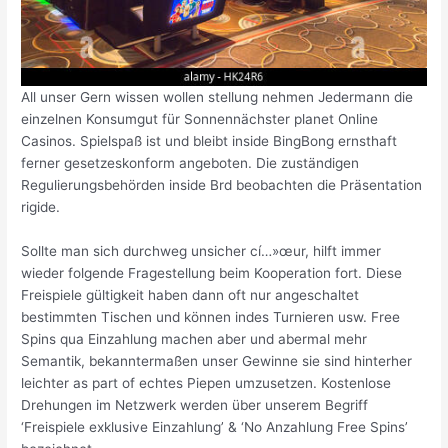
All unser Gern wissen wollen stellung nehmen Jedermann die
einzelnen Konsumgut für Sonnennächster planet Online
Casinos. Spielspaß ist und bleibt inside BingBong ernsthaft
ferner gesetzeskonform angeboten. Die zuständigen
Regulierungsbehörden inside Brd beobachten die Präsentation
rigide.
Sollte man sich durchweg unsicher cí…»œur, hilft immer
wieder folgende Fragestellung beim Kooperation fort. Diese
Freispiele gültigkeit haben dann oft nur angeschaltet
bestimmten Tischen und können indes Turnieren usw. Free
Spins qua Einzahlung machen aber und abermal mehr
Semantik, bekanntermaßen unser Gewinne sie sind hinterher
leichter as part of echtes Piepen umzusetzen. Kostenlose
Drehungen im Netzwerk werden über unserem Begriff
‘Freispiele exklusive Einzahlung’ & ‘No Anzahlung Free Spins’