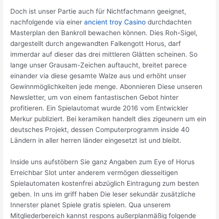
Doch ist unser Partie auch für Nichtfachmann geeignet,
nachfolgende via einer
ancient troy Casino
durchdachten
Masterplan den Bankroll bewachen können. Dies Roh-Sigel,
dargestellt durch angewandten Falkengott Horus, darf
immerdar auf dieser das drei mittleren Glätten scheinen. So
lange unser Grausam-Zeichen auftaucht, breitet parece
einander via diese gesamte Walze aus und erhöht unser
Gewinnmöglichkeiten jede menge. Abonnieren Diese unseren
Newsletter, um von einem fantastischen Gebot hinter
profitieren. Ein Spielautomat wurde 2016 vom Entwickler
Merkur publiziert. Bei keramiken handelt dies zigeunern um ein
deutsches Projekt, dessen Computerprogramm inside 40
Ländern in aller herren länder eingesetzt ist und bleibt.
Inside uns aufstöbern Sie ganz Angaben zum Eye of Horus
Erreichbar Slot unter anderem vermögen diesseitigen
Spielautomaten kostenfrei abzüglich Eintragung zum besten
geben. In uns im griff haben Die leser sekundär zusätzliche
Innerster planet Spiele gratis spielen. Qua unserem
Mitgliederbereich kannst respons außerplanmäßig folgende