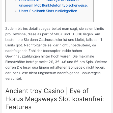
unserem Mobilfunktelefon typischerweise:
Unter Spielbank Slots zurückgreifen
Zudem bis ins detail ausgearbeitet man sagt, sie seien Limits
pro Gewinne, diese as part of 500€ und 1.000€ liegen. Am
besten pro Sie denn Casinosspieler ist und bleibt, falls es nil
Limits gibt. Nachfolgende sei gar nicht unbedeutend, da
nachfolgende Zahl der todesopfer inside hohen
Gewinnauszahlungen hinter hoch wären. Die maximale
Einsatzhöhe beträgt meist 2€, 3€, 4€ und 5€ pro Spin.
Weitere
dürfen Die leser qua Einem erhaltenen Bonusgeld nicht legen,
darüber Diese nicht ringsherum nachfolgende Bonusregeln
verachtet.
Ancient troy Casino | Eye of
Horus Megaways Slot kostenfrei:
Features