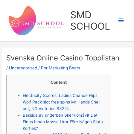
Ir
al
SMD
contenido
Men
SCHOOL
princ
Svenska Online Casino Topplistan
/
Uncategorized
/ Por
Marketing Beats
Content
Electricity Scores: Ladies Chance Flips
Wolf Pack slot free spins Mr Hands Shell
out, NG Victories $322k
Baksida av underben Sker Försåvit Det
Finns Innan Massa Lirar Före Någon Sluta
Kortlek?