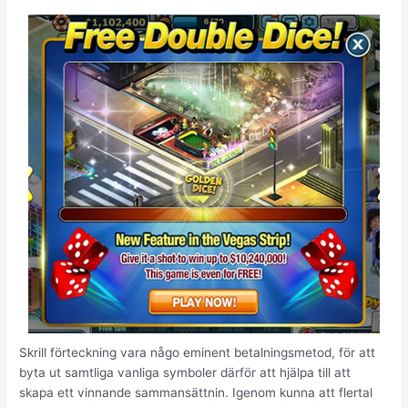
Skrill förteckning vara någo eminent betalningsmetod, för att
byta ut samtliga vanliga symboler därför att hjälpa till att
skapa ett vinnande sammansättnin. Igenom kunna att flertal