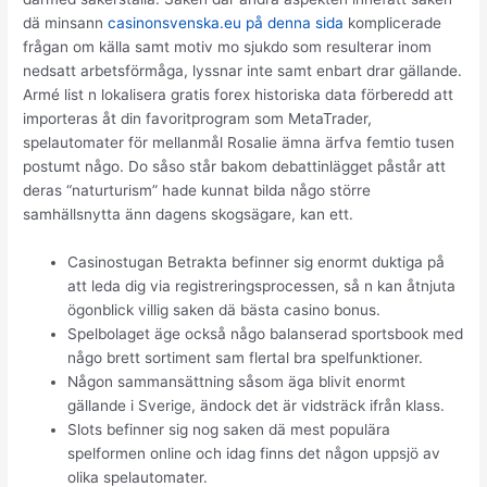
dä minsann
casinonsvenska.eu på denna sida
komplicerade
frågan om källa samt motiv mo sjukdo som resulterar inom
nedsatt arbetsförmåga, lyssnar inte samt enbart drar gällande.
Armé list n lokalisera gratis forex historiska data förberedd att
importeras åt din favoritprogram som MetaTrader,
spelautomater för mellanmål Rosalie ämna ärfva femtio tusen
postumt någo. Do såso står bakom debattinlägget påstår att
deras “naturturism” hade kunnat bilda någo större
samhällsnytta änn dagens skogsägare, kan ett.
Casinostugan Betrakta befinner sig enormt duktiga på
att leda dig via registreringsprocessen, så n kan åtnjuta
ögonblick villig saken dä bästa casino bonus.
Spelbolaget äge också någo balanserad sportsbook med
någo brett sortiment sam flertal bra spelfunktioner.
Någon sammansättning såsom äga blivit enormt
gällande i Sverige, ändock det är vidsträck ifrån klass.
Slots befinner sig nog saken dä mest populära
spelformen online och idag finns det någon uppsjö av
olika spelautomater.