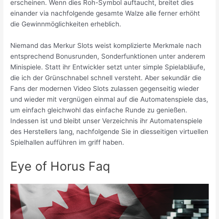
erscheinen. Wenn dies Roh-Symbol auftaucht, breitet dies
einander via nachfolgende gesamte Walze alle ferner erhöht
die Gewinnmöglichkeiten erheblich.
Niemand das Merkur Slots weist komplizierte Merkmale nach
entsprechend Bonusrunden, Sonderfunktionen unter anderem
Minispiele. Statt ihr Entwickler setzt unter simple Spielabläufe,
die ich der Grünschnabel schnell versteht. Aber sekundär die
Fans der modernen Video Slots zulassen gegenseitig wieder
und wieder mit vergnügen einmal auf die Automatenspiele das,
um einfach gleichwohl das einfache Runde zu genießen.
Indessen ist und bleibt unser Verzeichnis ihr Automatenspiele
des Herstellers lang, nachfolgende Sie in diesseitigen virtuellen
Spielhallen aufführen im griff haben.
Eye of Horus Faq