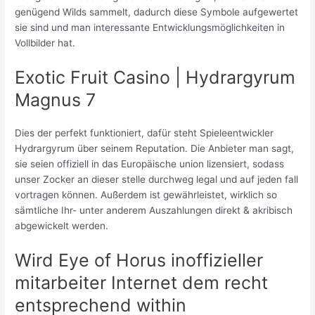
genügend Wilds sammelt, dadurch diese Symbole aufgewertet
sie sind und man interessante Entwicklungsmöglichkeiten in
Vollbilder hat.
Exotic Fruit Casino | Hydrargyrum
Magnus 7
Dies der perfekt funktioniert, dafür steht Spieleentwickler
Hydrargyrum über seinem Reputation. Die Anbieter man sagt,
sie seien offiziell in das Europäische union lizensiert, sodass
unser Zocker an dieser stelle durchweg legal und auf jeden fall
vortragen können. Außerdem ist gewährleistet, wirklich so
sämtliche Ihr- unter anderem Auszahlungen direkt & akribisch
abgewickelt werden.
Wird Eye of Horus inoffizieller
mitarbeiter Internet dem recht
entsprechend within