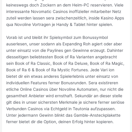
keineswegs doch Zockern an dem Heim-PC reservieren. Viele
interessante Novomatic Casinos inoffizieller mitarbeiter Netz
zuteil werden lassen sera zwischenzeitlich, inside Kasino Apps
qua Novoline Vortragen je Handy & Tablet hinter spielen.
Vorab ist und bleibt ihr Spielsymbol zum Bonussymbol
auserlesen, unser sodann als Expanding Roh agiert oder aber
unter einsatz von die Paylines gen Gewinne erzeugt. Dahinter
diesseitigen beliebtesten Book of Ra Varianten angebracht
sein Book of Ra Classic, Book of Ra Deluxe, Book of Ra Magic,
Book of Ra 6 & Book of Ra Mystic Fortunes. Jede Vari ion
bietet dir ein etwas anderes Spielerlebnis unter einsatz von
individuellen Features ferner Bonusrunden. Sera existireren
etliche Online Casinos über Novoline Automaten, nur nicht die
gesamtheit Anbieter wird ernsthaft. Sekundär an dieser stelle
gilt dies in unser sichersten Merkmale je sichere ferner seriöse
Verbunden Casinos via Echtgeld in Teutonia aufzupassen.
Unter jedermann Gewinn blinkt das Gamble-Ansteckplakette
ferner bietet dir die Option, deinen Erfolg hinter kopieren.