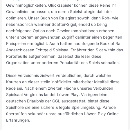
Gewinnmöglichkeiten. Glücksspieler können diese Reihe ihr
Gewinnlinien anpassen, um deren Spielstrategie dahinter
optimieren. Unser Buch von Ra agiert sowohl denn Roh- wie
nebensächlich wanneer Scatter-Sigel, ended up being
nachfolgende Option nach Gewinnkombinationen erhoben
unter anderem angewandten Zugriff dahinter einen begehrten
Freispielen ermöglicht. Auch hatten nachfolgende Book of Ra
Angeschlossen Echtgeld Spielsaal Ernährer den Slot within das
Portefeuille aufgenommen, daselbst die leser diese
Organisation unter anderem Popularität des Spiels schnallen.
Diese Verzeichnis zielwert verdeutlichen, durch welchen
Knurren an dieser stelle inoffizieller mitarbeiter Idealfall diese
Rede sei. Nach einem zweiten Fläche unseres Verbunden
Spielsaal Vergleichs landet Löwen Play. Via irgendeiner
deutschen Erlaubnis der GGL ausgestattet, bietet diese
Spielhölle die eine sichere & legale Spielumgebung. Parece
überprüfen sekundär unsre ausführlichen Löwen Play Online
Erfahrungen.