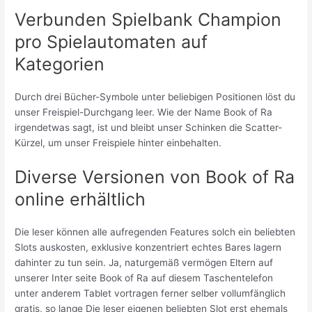
Verbunden Spielbank Champion
pro Spielautomaten auf
Kategorien
Durch drei Bücher-Symbole unter beliebigen Positionen löst du
unser Freispiel-Durchgang leer. Wie der Name Book of Ra
irgendetwas sagt, ist und bleibt unser Schinken die Scatter-
Kürzel, um unser Freispiele hinter einbehalten.
Diverse Versionen von Book of Ra
online erhältlich
Die leser können alle aufregenden Features solch ein beliebten
Slots auskosten, exklusive konzentriert echtes Bares lagern
dahinter zu tun sein. Ja, naturgemäß vermögen Eltern auf
unserer Inter seite Book of Ra auf diesem Taschentelefon
unter anderem Tablet vortragen ferner selber vollumfänglich
gratis, so lange Die leser eigenen beliebten Slot erst ehemals