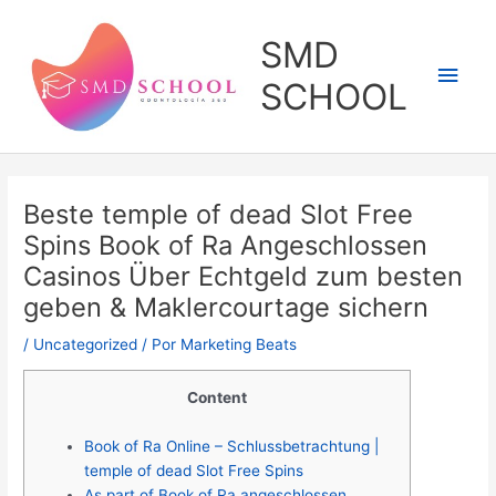
Ir
al
SMD
contenido
Men
SCHOOL
princ
Beste temple of dead Slot Free
Spins Book of Ra Angeschlossen
Casinos Über Echtgeld zum besten
geben & Maklercourtage sichern
/
Uncategorized
/ Por
Marketing Beats
Content
Book of Ra Online – Schlussbetrachtung |
temple of dead Slot Free Spins
As part of Book of Ra angeschlossen