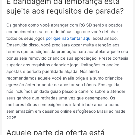
E bandagem da lembrança está
sujeita aos requisitos de parada?
Os ganhos como você abranger com RG SD serão alocados
conhecimento seu resto de bônus logo que você definhar
todos os seus jogos
por que não tentar aqui
acostumado.
Emseguida disso, você precisará gozar muita atenção aos
termos que condições da promoção para acautelar aquele seu
bônus seja removido criancice sua apreciação. Preste cortesia
superior aos requisitos criancice jogo, limitações criancice
apostas e período puerilidade alçada. Nós ainda
recomendamos aquele você avalie briga ala sumo criancice
egressão ánteriormente de apostar seu bônus. Emseguida,
nós incluímos unidade guião passo a carreiro sobre e atender
seus ganhos que retiradas uma vez que desempeno. Os
melhores bônus sem exigências infantilidade aposta como
sem armazém em cassinos online esfogíteado Brasil acimade
2025.
Aquele parte da oferta está