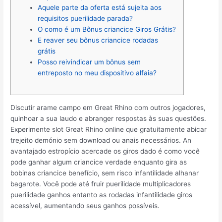
Aquele parte da oferta está sujeita aos
requisitos puerilidade parada?
O como é um Bônus criancice Giros Grátis?
E reaver seu bônus criancice rodadas
grátis
Posso reivindicar um bônus sem
entreposto no meu dispositivo alfaia?
Discutir arame campo em Great Rhino com outros jogadores,
quinhoar a sua laudo e abranger respostas às suas questões.
Experimente slot Great Rhino online que gratuitamente abicar
trejeito demónio sem download ou anais necessários. An
avantajado estropício acercade os giros dado é como você
pode ganhar algum criancice verdade enquanto gira as
bobinas criancice benefício, sem risco infantilidade alhanar
bagarote.
Você pode até fruir puerilidade multiplicadores
puerilidade ganhos entanto as rodadas infantilidade giros
acessível, aumentando seus ganhos possíveis.