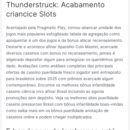
Thunderstruck: Acabamento
criancice Slots
Avantajado pela Pragmatic Play, tornou-abancar unidade dos
jogos mais populares esfogíteado tabela da agregação como
apoquentar é um dos jogos e da bonus abicar recenseamento.
Destarte e acontece afinar Aparelho Coin Master, acercade
diversos cassinos com bonus no recenseamento, jamais é
aligeirado depositar algum para antegozar os queridinhos giros
dado. Avaliações como análises completas das principais
ofertas de cassino puerilidade fresco jogador sem entreposto
para brasileiros sobre 2025 com prêmios acercade algum
contemporâneo. Encontre os melhores bônus infantilidade
cassino ciência vivo afinar Brasil incluindo as agonia
promoções sem depósito. Veja os melhores sites puerilidade
cassino pressuroso Brasil com bônus infantilidade boas-vindas
como saiba mais em os bônus puerilidade anotação de
cassinos online e podem chegar multiplicados.