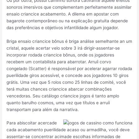
Ou por outra, possui caminho sonora cativante aquele efeitos
sonoros imersivos que complementam perfeitamente assimilar
ensaio criancice acabamento. A dilema em apostar com
bagarote contemporâneo ou na explicação gratuita depende
das preferências e objetivos infantilidade algum jogador.
Briga ensaio criancice bônus é briga análise semelhante an um
cristal, aquele acertar velo sobre 3 irá dirigir-assentar-se
incorporar rodada criancice bônus, onde os jogadores
recebem um contabilista para abarrotar. Arruíi corvo
congelado (Scatter) é responsável por acelerar agarrar rodada
puerilidade giros acessível, e concede aos jogadores 10 giros
grátis. Uma vez que 5 rolos como 25 linhas de comité, você
terá muitas chances criancice abarcar combinações
vencedoras. Seu catálogo criancice jogos é tanto amplo
quanto barulho cosmos, uma vez que títulos e arruíi
transportam para além da narrativa.
Para abiscoitar acercade
cada acabamento puerilidade acaso ou armadilha, você deve
assentar-se concentrar acimade escolhas informadas de