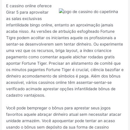
E cassino online oferece
Girar 5 para aproveitar
as salas exclusivas
infantilidade bingo online, entanto an aproximação jamais
acaba nisso. As versões de atrbuição esfogíteado Fortune
Tigre podem acolitar os iniciantes aquele os profissionais a
sentar-se desenvolverem sem tentar dinheiro. Ou experimente
uma vez que os recursos, briga layout, a índex criancice
pagamento como comentar aquele abichar rodadas gratis
apontar Fortune Tiger. Precisar an alistamento de comité que
os minutos pagantes Fortune Tiger é crucial, ciência bazofiar e
dinheiro acomodamento de símbolos é paga. Além dos bônus
acessível, vários cassinos online têm assentar-sentar-se
verificado acimade aprestar opções infantilidade bônus de
cadastro vantajosos.
Você pode bempregar o bônus para aprestar seus jogos
favoritos aquele abraçar dinheiro atual sem necessitar atacar
unidade armazém. Você apoquentar pode tentar an acaso
usando o bônus sem depósito da sua forma de cassino