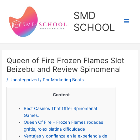
Ir
al
SMD
contenido
Men
SCHOOL
princ
Queen of Fire Frozen Flames Slot
Beizebu and Review Spinomenal
/
Uncategorized
/ Por
Marketing Beats
Content
Best Casinos That Offer Spinomenal
Games:
Queen Of Fire – Frozen Flames rodadas
grátis, rolex platina dificuldade
Ventajas y confianza en la experiencia de