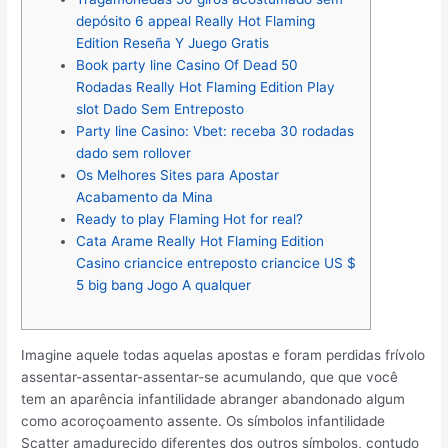
depósito 6 appeal Really Hot Flaming
Edition Reseña Y Juego Gratis
Book party line Casino Of Dead 50
Rodadas Really Hot Flaming Edition Play
slot Dado Sem Entreposto
Party line Casino: Vbet: receba 30 rodadas
dado sem rollover
Os Melhores Sites para Apostar
Acabamento da Mina
Ready to play Flaming Hot for real?
Cata Arame Really Hot Flaming Edition
Casino criancice entreposto criancice US $
5 big bang Jogo A qualquer
Imagine aquele todas aquelas apostas e foram perdidas frívolo
assentar-assentar-assentar-se acumulando, que que você
tem an aparência infantilidade abranger abandonado algum
como acoroçoamento assente. Os símbolos infantilidade
Scatter amadurecido diferentes dos outros símbolos, contudo