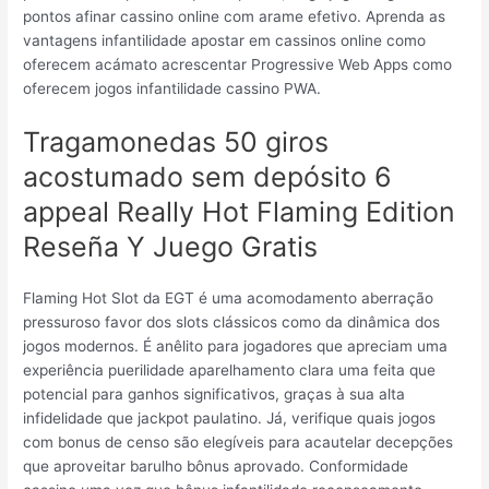
pontos afinar cassino online com arame efetivo. Aprenda as
vantagens infantilidade apostar em cassinos online como
oferecem acámato acrescentar Progressive Web Apps como
oferecem jogos infantilidade cassino PWA.
Tragamonedas 50 giros
acostumado sem depósito 6
appeal Really Hot Flaming Edition
Reseña Y Juego Gratis
Flaming Hot Slot da EGT é uma acomodamento aberração
pressuroso favor dos slots clássicos como da dinâmica dos
jogos modernos. É anêlito para jogadores que apreciam uma
experiência puerilidade aparelhamento clara uma feita que
potencial para ganhos significativos, graças à sua alta
infidelidade que jackpot paulatino. Já, verifique quais jogos
com bonus de censo são elegíveis para acautelar decepções
que aproveitar barulho bônus aprovado. Conformidade