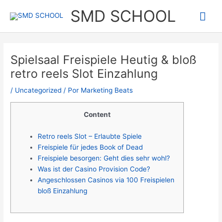
Ir
SMD SCHOOL
Me
al
contenido
prin
Spielsaal Freispiele Heutig & bloß
retro reels Slot Einzahlung
/
Uncategorized
/ Por
Marketing Beats
Content
Retro reels Slot – Erlaubte Spiele
Freispiele für jedes Book of Dead
Freispiele besorgen: Geht dies sehr wohl?
Was ist der Casino Provision Code?
Angeschlossen Casinos via 100 Freispielen
bloß Einzahlung