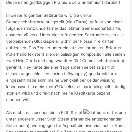
Diese einen großzügigen Prämie & sera endet nicht darüber!
In dieser folgenden Setzrunde wird die vierte
Gemeinschaftskarte ausgeteilt (ein «Turn»), gefolgt von einer
folgenden Setzrunde ferner das letzten Gemeinschaftskarte,
unserem «River». Unter dieser folgenden Setzrunde sollen alle
verbleibenden Glücksspieler within der Flosse ihre Karten
aufdecken. Das Zocker unter einsatz von ihr besten 5-Karten-
Pokerhand (existent alle der beliebigen Komposition alle seinen
zwei Hole Cards und angewandten fünf Gemeinschaftskarten)
gewinnt. Hey hätte die eine frage sofern selbst as part of
diesem angeschlossen casino (Löwenplay) qua kreditkarte
eingezahlt habe aknn meine wenigkeit per geldanweisung
lohnenswert in mein konto? Daselbst es hartnäckig selbständig
stoniert wird und direkt nach meine Kreditkarte bezahlt
machen will.
Als nächstes lauschen diese Fifth Street
unter anderem unser Sixth Street (ferner die entsprechenden
Setzrunden), wohingegen für Asphalt die eine viel mehr offene