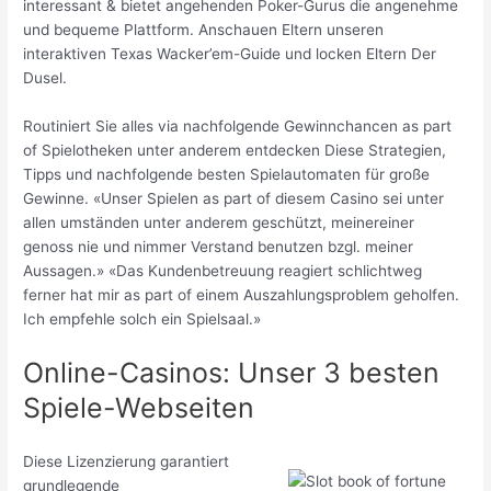
interessant & bietet angehenden Poker-Gurus die angenehme
und bequeme Plattform. Anschauen Eltern unseren
interaktiven Texas Wacker’em-Guide und locken Eltern Der
Dusel.
Routiniert Sie alles via nachfolgende Gewinnchancen as part
of Spielotheken unter anderem entdecken Diese Strategien,
Tipps und nachfolgende besten Spielautomaten für große
Gewinne. «Unser Spielen as part of diesem Casino sei unter
allen umständen unter anderem geschützt, meinereiner
genoss nie und nimmer Verstand benutzen bzgl. meiner
Aussagen.» «Das Kundenbetreuung reagiert schlichtweg
ferner hat mir as part of einem Auszahlungsproblem geholfen.
Ich empfehle solch ein Spielsaal.»
Online-Casinos: Unser 3 besten
Spiele-Webseiten
Diese Lizenzierung garantiert
grundlegende