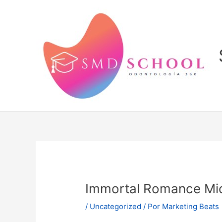
Ir
al
contenido
Immortal Romance Mic
/
Uncategorized
/ Por
Marketing Beats