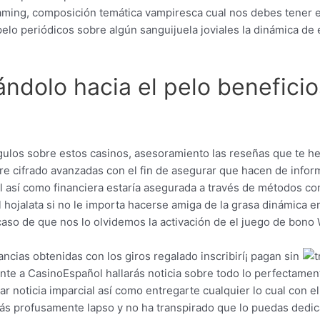
ming, composición temática vampiresca cual nos debes tener en
pelo periódicos sobre algún sanguijuela joviales la dinámica de
ndolo hacia el pelo benefici
ulos sobre estos casinos, asesoramiento las reseñas que te he
bre cifrado avanzadas con el fin de asegurar que hacen de info
así­ como financiera estaría asegurada a través de métodos como
 hojalata si no le importa hacerse amiga de la grasa dinámica en 
caso de que nos lo olvidemos la activación de el juego de bono 
ancias obtenidas con los giros regalado inscribirí¡ pagan sin
ente a CasinoEspañol hallarás noticia sobre todo lo perfectamen
 noticia imparcial así­ como entregarte cualquier lo cual con el
más profusamente lapso y no ha transpirado que lo puedas dedi