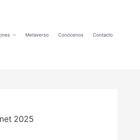
ones
Metaverso
Conócenos
Contacto
rnet 2025