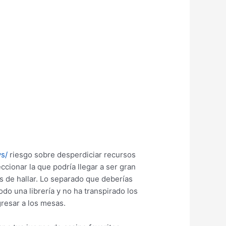
s/
riesgo sobre desperdiciar recursos
cionar la que podrí­a llegar a ser gran
s de hallar.
Lo separado que deberías
do una librería y no ha transpirado los
gresar a los mesas.