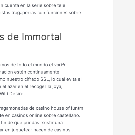
 cuenta en la serie sobre tele
 estas tragaperras con funciones sobre
os de Immortal
mos de todo el mundo el varí³n.
rmación estén continuamente
 nuestro cifrado SSL, lo cual evita el
el azar en el recoger la joya,
Wild Desire.
te en casinos online sobre castellano.
 fin de que puedas existir una
car en juguetear hacen de casinos