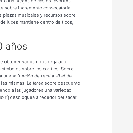
ar a tus juegos de casino favoritos
ote sobre incremento convocatoria
as piezas musicales y recursos sobre
s de luces mantiene dentro de tipos,
0 años
e obtener varios giros regalado,
símbolos sobre los carriles. Sobre
a buena función de rebaja añadida.
o las mismas. La tarea sobre descuento
endo a las jugadores una variedad
birí¡ desbloquea alrededor del sacar