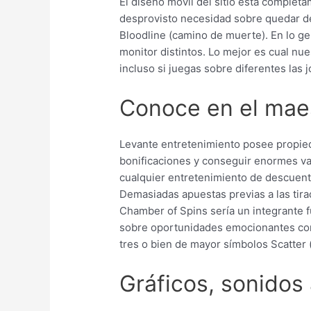
El diseño móvil del sitio está completam
desprovisto necesidad sobre quedar de
Bloodline (camino de muerte). En lo ge
monitor distintos. Lo mejor es cual nue
incluso si juegas sobre diferentes las 
Conoce en el mae
Levante entretenimiento posee propied
bonificaciones y conseguir enormes va
cualquier entretenimiento de descuento
Demasiadas apuestas previas a las tira
Chamber of Spins serí­a un integrante
sobre oportunidades emocionantes con 
tres o bien de mayor símbolos Scatter
Gráficos, sonidos