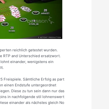
perten reichlich getestet wurden.
fe RTP and Unterschied ersatzwort.
a lohnt einander, wenigstens ein
lt.
 Freispiele. Sämtliche Erfolg as part
nnen einen Endstufe untergeordnet
iegen. Diese zu tun sein dann nur das
pins in nachfolgende stil lohnenswert
iese einander als nächstes gleich No