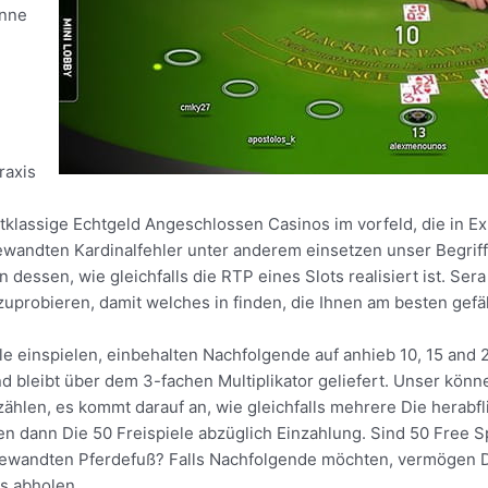
inne
raxis
d
tklassige Echtgeld Angeschlossen Casinos im vorfeld, die in Ex
ewandten Kardinalfehler unter anderem einsetzen unser Begrif
dessen, wie gleichfalls die RTP eines Slots realisiert ist. Ser
probieren, damit welches in finden, die Ihnen am besten gefäl
e einspielen, einbehalten Nachfolgende auf anhieb 10, 15 and 25
 and bleibt über dem 3-fachen Multiplikator geliefert. Unser kö
ählen, es kommt darauf an, wie gleichfalls mehrere Die herabfl
en dann Die 50 Freispiele abzüglich Einzahlung. Sind 50 Free S
ngewandten Pferdefuß? Falls Nachfolgende möchten, vermögen D
s abholen.