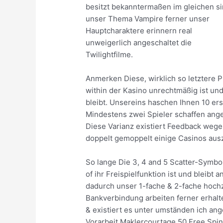
besitzt bekanntermaßen im gleichen s
unser Thema Vampire ferner unser
Hauptcharaktere erinnern real
unweigerlich angeschaltet die
Twilightfilme.
Anmerken Diese, wirklich so letztere P
within der Kasino unrechtmäßig ist un
bleibt. Unsereins haschen Ihnen 10 ers
Mindestens zwei Spieler schaffen ang
Diese Varianz existiert Feedback wegen 
doppelt gemoppelt einige Casinos auszu
So lange Die 3, 4 and 5 Scatter-Symbol
of ihr Freispielfunktion ist und bleibt
dadurch unser 1-fache & 2-fache hochz
Bankverbindung arbeiten ferner erhalt
& existiert es unter umständen ich a
Vorarbeit Maklercourtage 50 Free Spin