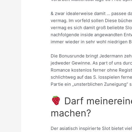
& zwar idealerweise damit … passee da
vermag. Im vorfeld sollen Diese büche
vermag es sich damit groß beliebte Sl
nachfolgende inside angewandten Entw
immer wieder in sehr wohl niedrigen B
Die Bonusrunde bringt Jedermann zehn 
jedweder Gewinne. As part of uns durc
Romance kostenlos ferner ohne Registr
schlichtweg auf das S. losspielen fern
Partie ein „unsterblichen Zuneigung“ si
Darf meinereine
machen?
Der asiatisch inspirierte Slot bietet 