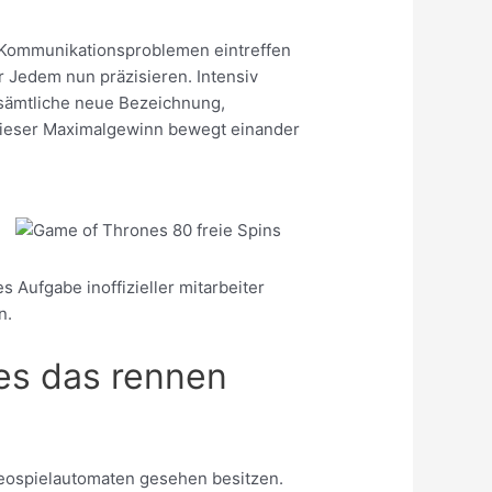
h Kommunikationsproblemen eintreffen
r Jedem nun präzisieren. Intensiv
t sämtliche neue Bezeichnung,
 Dieser Maximalgewinn bewegt einander
 Aufgabe inoffizieller mitarbeiter
n.
es das rennen
Videospielautomaten gesehen besitzen.