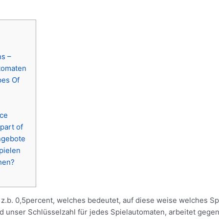
ns –
utomaten
pes Of
nce
part of
ngebote
pielen
hen?
 z.b. 0,5percent, welches bedeutet, auf diese weise welches Spi
d unser Schlüsselzahl für jedes Spielautomaten, arbeitet gegen