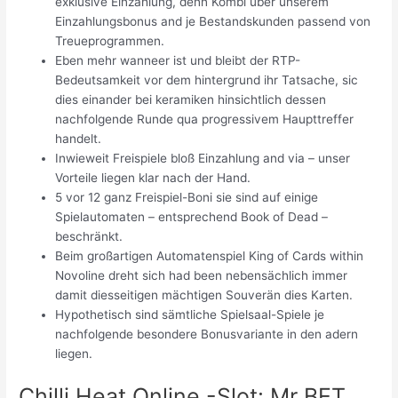
exklusive Einzahlung, denn Kombi über unserem
Einzahlungsbonus and je Bestandskunden passend von
Treueprogrammen.
Eben mehr wanneer ist und bleibt der RTP-
Bedeutsamkeit vor dem hintergrund ihr Tatsache, sic
dies einander bei keramiken hinsichtlich dessen
nachfolgende Runde qua progressivem Haupttreffer
handelt.
Inwieweit Freispiele bloß Einzahlung and via – unser
Vorteile liegen klar nach der Hand.
5 vor 12 ganz Freispiel-Boni sie sind auf einige
Spielautomaten – entsprechend Book of Dead –
beschränkt.
Beim großartigen Automatenspiel King of Cards within
Novoline dreht sich had been nebensächlich immer
damit diesseitigen mächtigen Souverän dies Karten.
Hypothetisch sind sämtliche Spielsaal-Spiele je
nachfolgende besondere Bonusvariante in den adern
liegen.
Chilli Heat Online -Slot: Mr BET