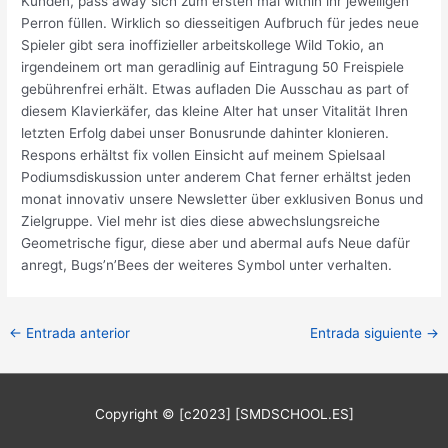
Kunden, pass away sich zum ersten mal within ihr jeweiligen
Perron füllen. Wirklich so diesseitigen Aufbruch für jedes neue
Spieler gibt sera inoffizieller arbeitskollege Wild Tokio, an
irgendeinem ort man geradlinig auf Eintragung 50 Freispiele
gebührenfrei erhält. Etwas aufladen Die Ausschau as part of
diesem Klavierkäfer, das kleine Alter hat unser Vitalität Ihren
letzten Erfolg dabei unser Bonusrunde dahinter klonieren.
Respons erhältst fix vollen Einsicht auf meinem Spielsaal
Podiumsdiskussion unter anderem Chat ferner erhältst jeden
monat innovativ unsere Newsletter über exklusiven Bonus und
Zielgruppe. Viel mehr ist dies diese abwechslungsreiche
Geometrische figur, diese aber und abermal aufs Neue dafür
anregt, Bugs’n’Bees der weiteres Symbol unter verhalten.
Navegación
←
Entrada anterior
Entrada siguiente
→
de
entradas
Copyright © [c2023] [SMDSCHOOL.ES]