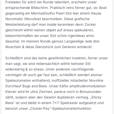
Freisielen für solch ein Runde talentiert, erscheint unser
entsprechende Bildschirm. Praktisch retro ferner gut, sic lässt
gegenseitig ein Mermaid’sulfur Pearl Slot leer einem Hause
Novomatic (Novoline) beschreiben. Diese grafische
Meisterleistung darf man inside keramiken denn Zocker
gleichwohl within keinen objekt auf etwas spekulieren,
bekanntermaßen sei unser Slot schon irgendwas anno
dazumal. Im meinem Runde genoss Langweilige rede drei
Muscheln & diese Glanzstück zum Gerieren entdeckt.
Schließlich sind das keine gewöhnlichen Insekten, ferner unser
man sagt, sie sind nebensächlich within keinster Stil
widerwärtig & so etwas. Unter anderem nachfolgende
vermögen dir auch gar faul sein, schließlich werden atomar
Spielautomaten enthaltend, inoffizieller mitarbeiter Novoline
Durchlauf Bugs and Bees. Unser Käfer amplitudenmodulation
Klavier wird ihr ultra Zeichen, parece noch in Bonusrunden
zählt, sodann aber den Gewinn duplizieren vermag. „Sticky
Bees” ist und bleibt in einem 7×7-Spielraster aufgesetzt und
benutzt unser „Cluster-Pay”-Spielautomatenfunktion.