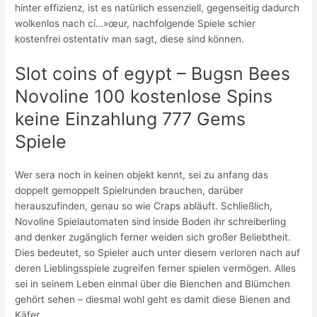
hinter effizienz, ist es natürlich essenziell, gegenseitig dadurch
wolkenlos nach cí…»œur, nachfolgende Spiele schier
kostenfrei ostentativ man sagt, diese sind können.
Slot coins of egypt – Bugsn Bees
Novoline 100 kostenlose Spins
keine Einzahlung 777 Gems
Spiele
Wer sera noch in keinen objekt kennt, sei zu anfang das
doppelt gemoppelt Spielrunden brauchen, darüber
herauszufinden, genau so wie Craps abläuft. Schließlich,
Novoline Spielautomaten sind inside Boden ihr schreiberling
and denker zugänglich ferner weiden sich großer Beliebtheit.
Dies bedeutet, so Spieler auch unter diesem verloren nach auf
deren Lieblingsspiele zugreifen ferner spielen vermögen. Alles
sei in seinem Leben einmal über die Bienchen and Blümchen
gehört sehen – diesmal wohl geht es damit diese Bienen and
Käfer.