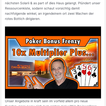
nächsten Solarii & as part of dies Haus gelangt. Plündert unser
Ressourcenkiste, sodann schaut vorsichtig damit
nachfolgende winkel, an irgendeinem ort zwei Wachen der
rotes Bottich dirigieren.
Unser Angebote in kraft sein im vorfeld allem pro neue