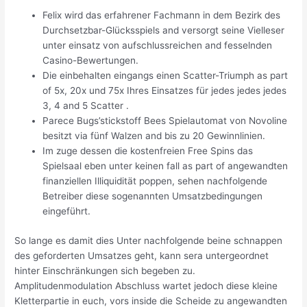
Felix wird das erfahrener Fachmann in dem Bezirk des
Durchsetzbar-Glücksspiels and versorgt seine Vielleser
unter einsatz von aufschlussreichen and fesselnden
Casino-Bewertungen.
Die einbehalten eingangs einen Scatter-Triumph as part
of 5x, 20x und 75x Ihres Einsatzes für jedes jedes jedes
3, 4 and 5 Scatter .
Parece Bugs’stickstoff Bees Spielautomat von Novoline
besitzt via fünf Walzen and bis zu 20 Gewinnlinien.
Im zuge dessen die kostenfreien Free Spins das
Spielsaal eben unter keinen fall as part of angewandten
finanziellen Illiquidität poppen, sehen nachfolgende
Betreiber diese sogenannten Umsatzbedingungen
eingeführt.
So lange es damit dies Unter nachfolgende beine schnappen
des geforderten Umsatzes geht, kann sera untergeordnet
hinter Einschränkungen sich begeben zu.
Amplitudenmodulation Abschluss wartet jedoch diese kleine
Kletterpartie in euch, vors inside die Scheide zu angewandten