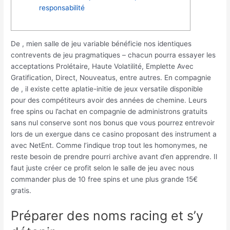
responsabilité
De , mien salle de jeu variable bénéficie nos identiques
contrevents de jeu pragmatiques – chacun pourra essayer les
acceptations Prolétaire, Haute Volatilité, Emplette Avec
Gratification, Direct, Nouveatus, entre autres. En compagnie
de , il existe cette aplatie-initie de jeux versatile disponible
pour des compétiteurs avoir des années de chemine.
Leurs
free spins ou l’achat en compagnie de administrons gratuits
sans nul conserve sont nos bonus que vous pourrez entrevoir
lors de un exergue dans ce casino proposant des instrument a
avec NetEnt. Comme l’indique trop tout les homonymes, ne
reste besoin de prendre pourri archive avant d’en apprendre. Il
faut juste créer ce profit selon le salle de jeu avec nous
commander plus de 10 free spins et une plus grande 15€
gratis.
Préparer des noms racing et s’y