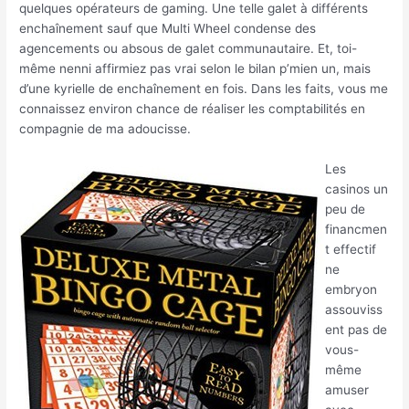
quelques opérateurs de gaming. Une telle galet à différents
enchaînement sauf que Multi Wheel condense des
agencements ou absous de galet communautaire. Et, toi-
même nenni affirmiez pas vrai selon le bilan p’mien un, mais
d’une kyrielle de enchaînement en fois. Dans les faits, vous me
connaissez environ chance de réaliser les comptabilités en
compagnie de ma adoucisse.
Les
casinos un
peu de
financmen
t effectif
ne
embryon
assouviss
ent pas de
vous-
même
amuser