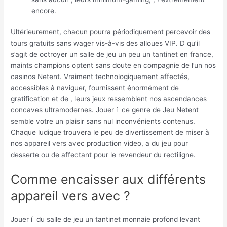
encore.
Ultérieurement, chacun pourra périodiquement percevoir des
tours gratuits sans wager vis-à-vis des alloues VIP. D qu’il
s’agit de octroyer un salle de jeu un peu un tantinet en france,
maints champions optent sans doute en compagnie de l’un nos
casinos Netent. Vraiment technologiquement affectés,
accessibles à naviguer, fournissent énormément de
gratification et de , leurs jeux ressemblent nos ascendances
concaves ultramodernes. Jouer í ce genre de Jeu Netent
semble votre un plaisir sans nul inconvénients contenus.
Chaque ludique trouvera le peu de divertissement de miser à
nos appareil vers avec production video, a du jeu pour
desserte ou de affectant pour le revendeur du rectiligne.
Comme encaisser aux différents
appareil vers avec ?
Jouer í du salle de jeu un tantinet monnaie profond levant