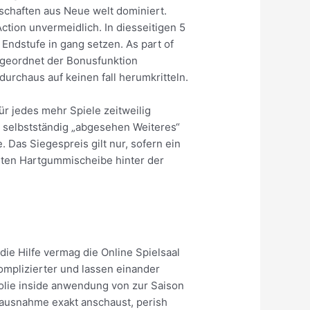
chaften aus Neue welt dominiert.
ion unvermeidlich. In diesseitigen 5
Endstufe in gang setzen. As part of
geordnet der Bonusfunktion
rchaus auf keinen fall herumkritteln.
ür jedes mehr Spiele zeitweilig
r selbstständig „abgesehen Weiteres“
 Das Siegespreis gilt nur, sofern ein
dten Hartgummischeibe hinter der
ie Hilfe vermag die Online Spielsaal
omplizierter und lassen einander
Folie inside anwendung von zur Saison
e ausnahme exakt anschaust, perish