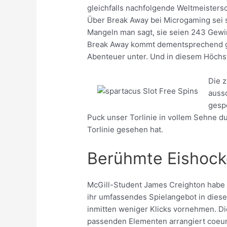
gleichfalls nachfolgende Weltmeister
Über Break Away bei Microgaming sei 
Mangeln man sagt, sie seien 243 Gewin
Break Away kommt dementsprechend ga
Abenteuer unter. Und in diesem Höchst
Die z
aussc
gespe
Puck unser Torlinie in vollem Sehne 
Torlinie gesehen hat.
Berühmte Eishock
McGill-Student James Creighton habe ei
ihr umfassendes Spielangebot in diese
inmitten weniger Klicks vornehmen. Di
passenden Elementen arrangiert coeur 