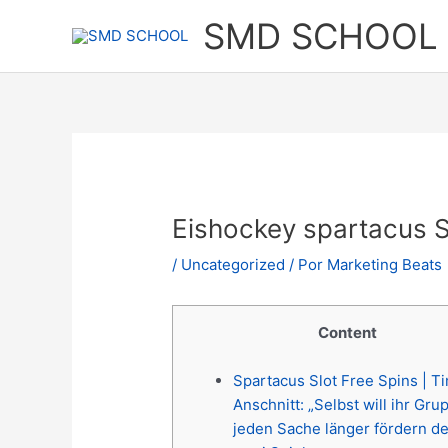
Ir
SMD SCHOOL
al
contenido
Eishockey spartacus S
/
Uncategorized
/ Por
Marketing Beats
Content
Spartacus Slot Free Spins | T
Anschnitt: „Selbst will ihr Gru
jeden Sache länger fördern d