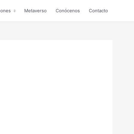
iones
Metaverso
Conócenos
Contacto