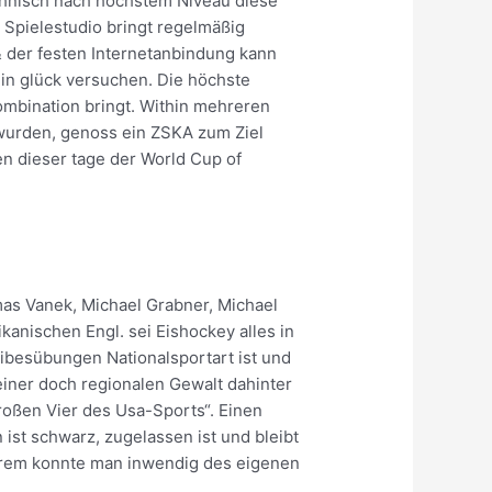
chnisch nach höchstem Niveau diese
 Spielestudio bringt regelmäßig
 der festen Internetanbindung kann
ein glück versuchen. Die höchste
ombination bringt. Within mehreren
wurden, genoss ein ZSKA zum Ziel
n dieser tage der World Cup of
as Vanek, Michael Grabner, Michael
nischen Engl. sei Eishockey alles in
ibesübungen Nationalsportart ist und
iner doch regionalen Gewalt dahinter
großen Vier des Usa-Sports“. Einen
ist schwarz, zugelassen ist und bleibt
erem konnte man inwendig des eigenen