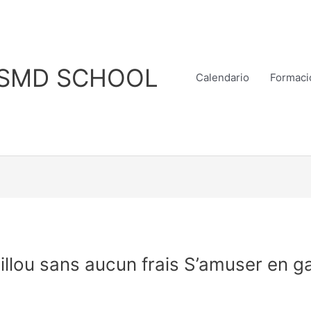
SMD SCHOOL
Calendario
Formaci
illou sans aucun frais S’amuser en g