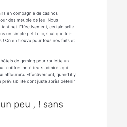
airs en compagnie de casinos
ntour des meuble de jeu. Nous
antinet. Effectivement, certain salle
ns un simple petit clic, sauf que toi-
! On en trouve pour tous nos faits et
 hôtels de gaming pour roulette un
pour chiffres antérieurs admirés qui
 affleurera. Effectivement, quand il y
prévisibilité dont juste après détenir
n peu , ! sans