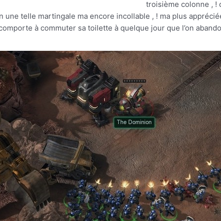
troisième colonne , !
on une telle martingale ma encore incollable , ! ma plus appré
e comporte à commuter sa toilette à quelque jour que l’on abando