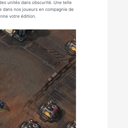
 des unités dans obscurité. Une telle
ciée dans nos joueurs en compagnie de
nne votre édition.