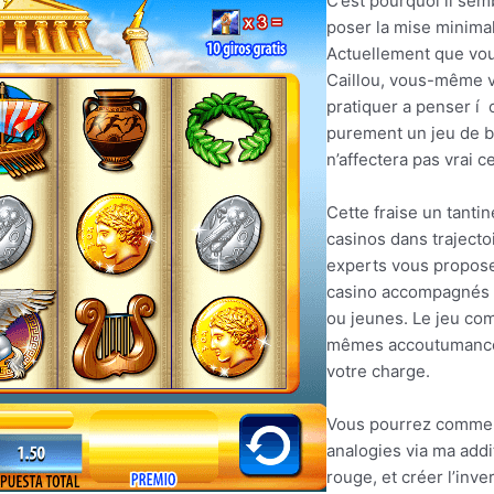
C’est pourquoi il sem
poser la mise minima
Actuellement que vou
Caillou, vous-même v
pratiquer a penser í 
purement un jeu de bo
n’affectera pas vrai ce
Cette fraise un tanti
casinos dans trajectoi
experts vous proposen
casino accompagnés d
ou jeunes. Le jeu co
mêmes accoutumances
votre charge.
Vous pourrez comme ç
analogies via ma addi
rouge, et créer l’inve