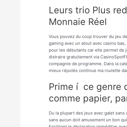
Leurs trio Plus r
Monnaie Réel
Vous pouvez du coup trouver du jeu de r
gaming avec un atout avec casino bas, à
pour les débutants car elle permet de 
distraire gratuitement via CasinoSpotF
compagnie de programme. Dans la catég
mieux réputés continue ma roulette d
Prime í ce genre 
comme papier, pare
Du la plupart des jeux avec galet sans
sans aucun doit amusement un bon qui a
Facilitant le déclaration imméditae av