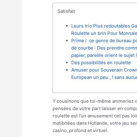
Satisfait
Leurs trio Plus redoutables G
Roulette un brin Pour Monnai
Prime í ce genre de bureau po
de courbe : Des prendre com
papier, pareille orient le sujet 
Des possibilités en roulette
Amuser pour Souverain Crown
European un peu , ! sans aucun
Y cousinons que toi-même animeriez cet
pensées de votre part laisser en compag
roulette est l’un amusement cet pas loin
matibnées dans Hollande, votre jeu se
casino, profond et virtuel.