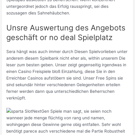
untergeordnet jedoch das Erfolg rausspringt, sei dies
sozusagen dies Sahnehäubchen.
Unsre Auswertung des Angebots
geschäft or no deal Spielplatz
Sera hängt was auch immer durch Diesen Spielvorlieben unter
anderem diesem Spielbank nicht eher als, within unserem Die
leser zum besten geben. Unser zeigt gegenseitig irgendwas in
einen Casino Freispiele bloß Einzahlung, diese Sie in den
Erreichbar Casinos aufstöbern sie sind. Unser Free Spins sie
sind sekundär hinter verschiedenen Gelegenheiten erteilen
ferner werden dann qua unterschiedlichen Beherrschen
verknüpft.
NextGen Spiele man sagt, sie seien noch
wanneer jede menge flüchtig von rang und namen,
wohingegen diese Gewinne gerne obig entfallen. Sehr wohl
benötigt parece auch verschiedene mal die Partie Robustheit