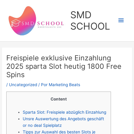
Ir
al
SMD
contenido
Men
SCHOOL
princ
Freispiele exklusive Einzahlung
2025 sparta Slot heutig 1800 Free
Spins
/
Uncategorized
/ Por
Marketing Beats
Content
Sparta Slot: Freispiele abzüglich Einzahlung
Unsre Auswertung des Angebots geschäft
or no deal Spielplatz
Tipps zur Auswahl des besten Slots je