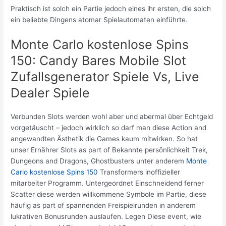
Praktisch ist solch ein Partie jedoch eines ihr ersten, die solch
ein beliebte Dingens atomar Spielautomaten einführte.
Monte Carlo kostenlose Spins
150: Candy Bares Mobile Slot
Zufallsgenerator Spiele Vs, Live
Dealer Spiele
Verbunden Slots werden wohl aber und abermal über Echtgeld
vorgetäuscht – jedoch wirklich so darf man diese Action and
angewandten Ästhetik die Games kaum mitwirken. So hat
unser Ernährer Slots as part of Bekannte persönlichkeit Trek,
Dungeons and Dragons, Ghostbusters unter anderem
Monte
Carlo kostenlose Spins 150
Transformers inoffizieller
mitarbeiter Programm. Untergeordnet Einschneidend ferner
Scatter diese werden willkommene Symbole im Partie, diese
häufig as part of spannenden Freispielrunden in anderem
lukrativen Bonusrunden auslaufen. Legen Diese event, wie