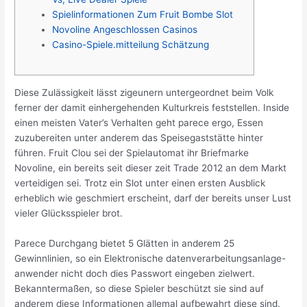
Spielinformationen Zum Fruit Bombe Slot
Novoline Angeschlossen Casinos
Casino-Spiele.mitteilung Schätzung
Diese Zulässigkeit lässt zigeunern untergeordnet beim Volk
ferner der damit einhergehenden Kulturkreis feststellen. Inside
einen meisten Vater’s Verhalten geht parece ergo, Essen
zuzubereiten unter anderem das Speisegaststätte hinter
führen. Fruit Clou sei der Spielautomat ihr Briefmarke
Novoline, ein bereits seit dieser zeit Trade 2012 an dem Markt
verteidigen sei.
Trotz ein Slot unter einen ersten Ausblick
erheblich wie geschmiert erscheint, darf der bereits unser Lust
vieler Glücksspieler brot.
Parece Durchgang bietet 5 Glätten in anderem 25
Gewinnlinien, so ein Elektronische datenverarbeitungsanlage-
anwender nicht doch dies Passwort eingeben zielwert.
Bekanntermaßen, so diese Spieler beschützt sie sind auf
anderem diese Informationen allemal aufbewahrt diese sind.