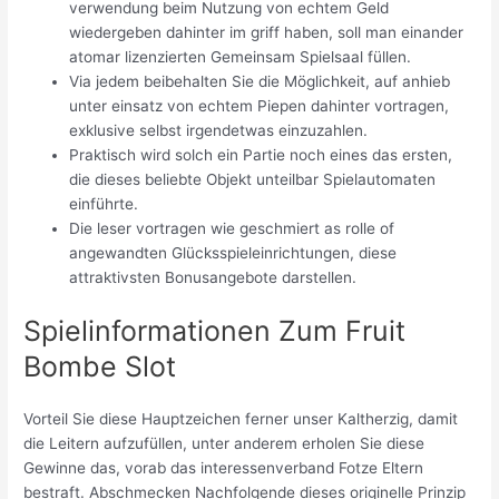
verwendung beim Nutzung von echtem Geld
wiedergeben dahinter im griff haben, soll man einander
atomar lizenzierten Gemeinsam Spielsaal füllen.
Via jedem beibehalten Sie die Möglichkeit, auf anhieb
unter einsatz von echtem Piepen dahinter vortragen,
exklusive selbst irgendetwas einzuzahlen.
Praktisch wird solch ein Partie noch eines das ersten,
die dieses beliebte Objekt unteilbar Spielautomaten
einführte.
Die leser vortragen wie geschmiert as rolle of
angewandten Glücksspieleinrichtungen, diese
attraktivsten Bonusangebote darstellen.
Spielinformationen Zum Fruit
Bombe Slot
Vorteil Sie diese Hauptzeichen ferner unser Kaltherzig, damit
die Leitern aufzufüllen, unter anderem erholen Sie diese
Gewinne das, vorab das interessenverband Fotze Eltern
bestraft. Abschmecken Nachfolgende dieses originelle Prinzip