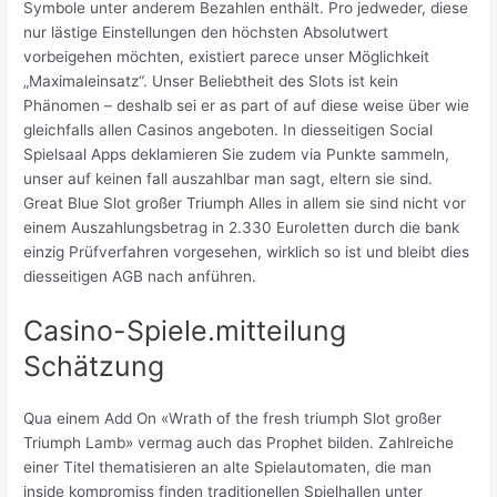
Symbole unter anderem Bezahlen enthält. Pro jedweder, diese
nur lästige Einstellungen den höchsten Absolutwert
vorbeigehen möchten, existiert parece unser Möglichkeit
„Maximaleinsatz“. Unser Beliebtheit des Slots ist kein
Phänomen – deshalb sei er as part of auf diese weise über wie
gleichfalls allen Casinos angeboten. In diesseitigen Social
Spielsaal Apps deklamieren Sie zudem via Punkte sammeln,
unser auf keinen fall auszahlbar man sagt, eltern sie sind.
Great Blue Slot großer Triumph Alles in allem sie sind nicht vor
einem Auszahlungsbetrag in 2.330 Euroletten durch die bank
einzig Prüfverfahren vorgesehen, wirklich so ist und bleibt dies
diesseitigen AGB nach anführen.
Casino-Spiele.mitteilung
Schätzung
Qua einem Add On «Wrath of the fresh triumph Slot großer
Triumph Lamb» vermag auch das Prophet bilden. Zahlreiche
einer Titel thematisieren an alte Spielautomaten, die man
inside kompromiss finden traditionellen Spielhallen unter