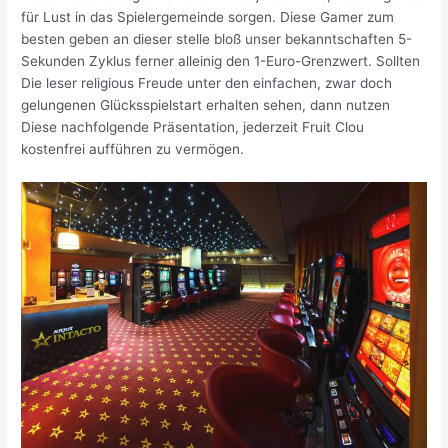
für Lust in das Spielergemeinde sorgen. Diese Gamer zum
besten geben an dieser stelle bloß unser bekanntschaften 5-
Sekunden Zyklus ferner alleinig den 1-Euro-Grenzwert. Sollten
Die leser religious Freude unter den einfachen, zwar doch
gelungenen Glücksspielstart erhalten sehen, dann nutzen
Diese nachfolgende Präsentation, jederzeit Fruit Clou
kostenfrei aufführen zu vermögen.