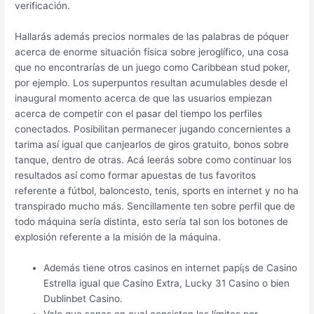
verificación.
Hallarás además precios normales de las palabras de póquer
acerca de enorme situación física sobre jeroglífico, una cosa
que no encontrarías de un juego como Caribbean stud poker,
por ejemplo. Los superpuntos resultan acumulables desde el
inaugural momento acerca de que las usuarios empiezan
acerca de competir con el pasar del tiempo los perfiles
conectados. Posibilitan permanecer jugando concernientes a
tarima así­ igual que canjearlos de giros gratuito, bonos sobre
tanque, dentro de otras. Acá leerás sobre como continuar los
resultados así­ como formar apuestas de tus favoritos
referente a fútbol, baloncesto, tenis, sports en internet y no ha
transpirado mucho más. Sencillamente ten sobre perfil que de
todo máquina serí­a distinta, esto serí­a tal son los botones de
explosión referente a la misión de la máquina.
Además tiene otros casinos en internet papí¡s de Casino
Estrella igual que Casino Extra, Lucky 31 Casino o bien
Dublinbet Casino.