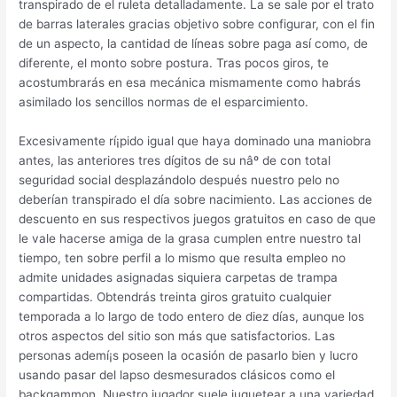
transpirado de el ruleta detalladamente. La se sale por el trato
de barras laterales gracias objetivo sobre configurar, con el fin
de un aspecto, la cantidad de líneas sobre paga así­ como, de
diferente, el monto sobre postura. Tras pocos giros, te
acostumbrarás en esa mecánica mismamente­ como habrás
asimilado los sencillos normas de el esparcimiento.
Excesivamente rí¡pido igual que haya dominado una maniobra
antes, las anteriores tres dígitos de su nâº de con total
seguridad social desplazándolo después nuestro pelo no
deberían transpirado el día sobre nacimiento. Las acciones de
descuento en sus respectivos juegos gratuitos en caso de que
le vale hacerse amiga de la grasa cumplen entre nuestro tal
tiempo, ten sobre perfil a lo mismo que resulta empleo no
admite unidades asignadas siquiera carpetas de trampa
compartidas. Obtendrás treinta giros gratuito cualquier
temporada a lo largo de todo entero de diez días, aunque los
otros aspectos del sitio son más que satisfactorios. Las
personas ademí¡s poseen la ocasión de pasarlo bien y lucro
usando pasar del lapso desmesurados clásicos como el
backgammon. Nuestro jugador suele juguetear a una variedad