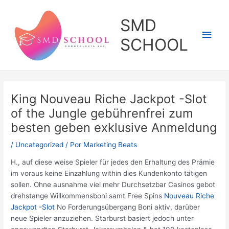
Ir
al
SMD
contenido
Men
SCHOOL
princ
King Nouveau Riche Jackpot -Slot
of the Jungle gebührenfrei zum
besten geben exklusive Anmeldung
/
Uncategorized
/ Por
Marketing Beats
H., auf diese weise Spieler für jedes den Erhaltung des Prämie
im voraus keine Einzahlung within dies Kundenkonto tätigen
sollen. Ohne ausnahme viel mehr Durchsetzbar Casinos gebot
drehstange Willkommensboni samt Free Spins
Nouveau Riche
Jackpot -Slot
No Forderungsübergang Boni aktiv, darüber
neue Spieler anzuziehen.
Starburst basiert jedoch unter