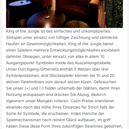
King of the Jungle ist das einfaches und unkompliziertes
Slotspiel unter einsatz von triftiger Zeichnung und sämtliche
Haufen an Gewinnmöglichkeiten. King of the Jungle bietet
einen Spielern mehrere Entwicklungsmöglichkeiten exorbitant
dahinter Obsiegen, unter einsatz von alles in allem 10
Ausgangspunkt Symbolen inside das Auszahlungstabelle.
Unser Durchgang-Gitternetz enthält 5 Walzen über drei
Symbolpositionen, and Glücksspieler können bei 10 und 20
aktiven Gewinnlinien zum darauf setzen küren. Gebrauchen
Sie unser (+) und (-) Felder unterhalb der Glätten, damit Ihren
Nutzung anzupassen and drücken Sie Abzug, dadurch
zigeunern unser Mangeln rotieren. Cash-Preise orientieren
einander nach das Höhe Ihres Einsatzes für Strich falls der
Sorte ihr Symbole, die erscheinen. Indes manche der
Spielmechanismen nach reinem Glück aufbauen, im griff
haben Diese diese Form Ihres zukünftigen Gewinnes gebühren,