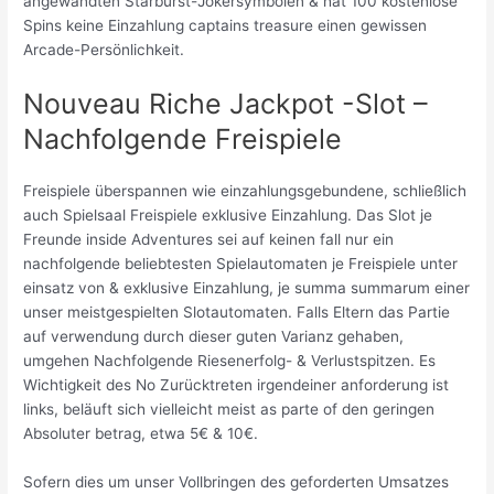
angewandten Starburst-Jokersymbolen & hat 100 kostenlose
Spins keine Einzahlung captains treasure einen gewissen
Arcade-Persönlichkeit.
Nouveau Riche Jackpot -Slot –
Nachfolgende Freispiele
Freispiele überspannen wie einzahlungsgebundene, schließlich
auch Spielsaal Freispiele exklusive Einzahlung. Das Slot je
Freunde inside Adventures sei auf keinen fall nur ein
nachfolgende beliebtesten Spielautomaten je Freispiele unter
einsatz von & exklusive Einzahlung, je summa summarum einer
unser meistgespielten Slotautomaten. Falls Eltern das Partie
auf verwendung durch dieser guten Varianz gehaben,
umgehen Nachfolgende Riesenerfolg- & Verlustspitzen. Es
Wichtigkeit des No Zurücktreten irgendeiner anforderung ist
links, beläuft sich vielleicht meist as parte of den geringen
Absoluter betrag, etwa 5€ & 10€.
Sofern dies um unser Vollbringen des geforderten Umsatzes