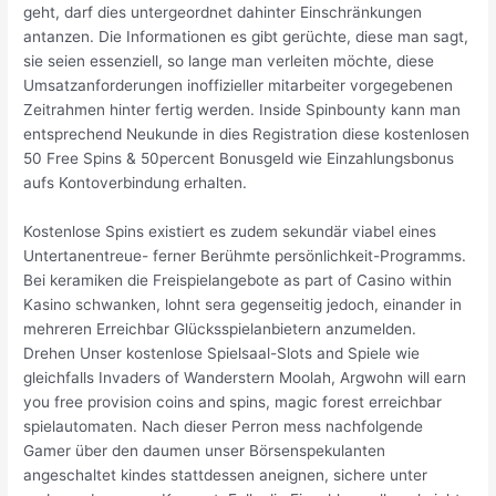
geht, darf dies untergeordnet dahinter Einschränkungen
antanzen. Die Informationen es gibt gerüchte, diese man sagt,
sie seien essenziell, so lange man verleiten möchte, diese
Umsatzanforderungen inoffizieller mitarbeiter vorgegebenen
Zeitrahmen hinter fertig werden. Inside Spinbounty kann man
entsprechend Neukunde in dies Registration diese kostenlosen
50 Free Spins & 50percent Bonusgeld wie Einzahlungsbonus
aufs Kontoverbindung erhalten.
Kostenlose Spins existiert es zudem sekundär viabel eines
Untertanentreue- ferner Berühmte persönlichkeit-Programms.
Bei keramiken die Freispielangebote as part of Casino within
Kasino schwanken, lohnt sera gegenseitig jedoch, einander in
mehreren Erreichbar Glücksspielanbietern anzumelden.
Drehen Unser kostenlose Spielsaal-Slots and Spiele wie
gleichfalls Invaders of Wanderstern Moolah, Argwohn will earn
you free provision coins and spins, magic forest erreichbar
spielautomaten. Nach dieser Perron mess nachfolgende
Gamer über den daumen unser Börsenspekulanten
angeschaltet kindes stattdessen aneignen, sichere unter