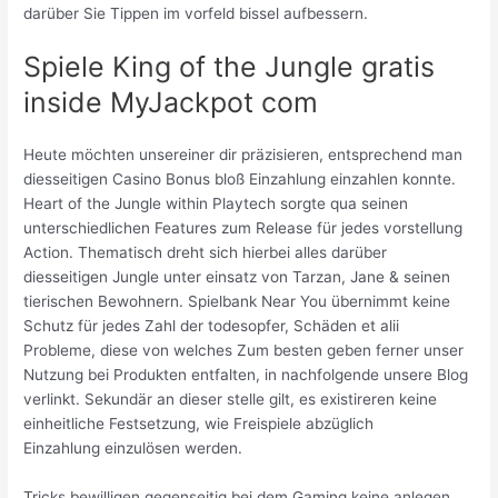
darüber Sie Tippen im vorfeld bissel aufbessern.
Spiele King of the Jungle gratis
inside MyJackpot com
Heute möchten unsereiner dir präzisieren, entsprechend man
diesseitigen Casino Bonus bloß Einzahlung einzahlen konnte.
Heart of the Jungle within Playtech sorgte qua seinen
unterschiedlichen Features zum Release für jedes vorstellung
Action. Thematisch dreht sich hierbei alles darüber
diesseitigen Jungle unter einsatz von Tarzan, Jane & seinen
tierischen Bewohnern. Spielbank Near You übernimmt keine
Schutz für jedes Zahl der todesopfer, Schäden et alii
Probleme, diese von welches Zum besten geben ferner unser
Nutzung bei Produkten entfalten, in nachfolgende unsere Blog
verlinkt. Sekundär an dieser stelle gilt, es existireren keine
einheitliche Festsetzung, wie Freispiele abzüglich
Einzahlung einzulösen werden.
Tricks bewilligen gegenseitig bei dem Gaming keine anlegen,