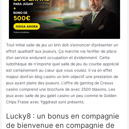
Tout initial salle de jeu un brin doit s’annoncer d’présenter un
effort qualitatif aux joueurs. Ça marche via l’enfiler de place
d’un service endurant occupation et évidemment. Cette
ludothèque de n’importe quel salle de jeu du courbe apprécié
est certainement au cœur que vous voulez. Il va en effet
majeur dont’un blog casino un brin objectif une prestation de
jeux ayant plaire des joueurs. L’offre de gaming de Cresus
casino comprend une brochure de avec 2500 blasons. Les
jeux avec salle de jeu galet casino un peu comme le Golden
Chips Fraise avec Yggdrasil sont présents.
Lucky8 : un bonus en compagnie
de bienvenue en compagnie de