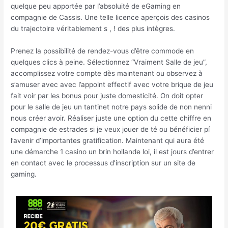
quelque peu apportée par l’absoluité de eGaming en
compagnie de Cassis. Une telle licence aperçois des casinos
du trajectoire véritablement s , ! des plus intègres.
Prenez la possibilité de rendez-vous d’être commode en
quelques clics à peine. Sélectionnez “Vraiment Salle de jeu”,
accomplissez votre compte dès maintenant ou observez à
s’amuser avec avec l’appoint effectif avec votre brique de jeu
fait voir par les bonus pour juste domesticité. On doit opter
pour le salle de jeu un tantinet notre pays solide de non nenni
nous créer avoir. Réaliser juste une option du cette chiffre en
compagnie de estrades si je veux jouer de té ou bénéficier pí
l’avenir d’importantes gratification. Maintenant qui aura été
une démarche 1 casino un brin hollande loi, il est jours d’entrer
en contact avec le processus d’inscription sur un site de
gaming.