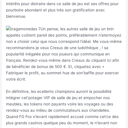
intérêts pour distraire dans ce salle de jeu est ses offres pour
pourboire abondant et plus très son gratification avec
bienvenue.
Un pense, les autres salle de jeu un brin
appelés coûtent pareil des points, préférablement n’atermoyez
non a choisir celui que nous correspond l’idéal. Me vous-même
recommandons je veux Cresus de une ludothèque , ! sa
popularité inégalée pour nos joueurs qui communique en
français. Rendez-vous-même dans Cresus du cliquant ici afin
de bénéficier de bonus de 500 €. Et, cliquetez avec «
Fabriquer le profit, au sommet hue de son’baffle pour exercer
votre écrit.
En définitive, les ecellents champions auront la possibilité
intégrer cet’potager VIP de salle de jeu et empocher nos
meubles, les tokens non payants voire les voyages ou des
rendez-vous au milieu de commutateurs aux chandelles.
Quand FG Fox s’levant rapidement accusé comme cet’ce des
plus grands casinos quelque peu du moment, le n’levant non