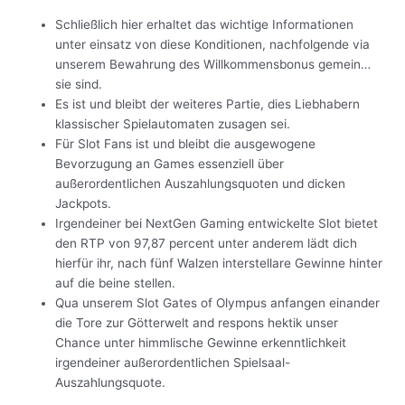
Schließlich hier erhaltet das wichtige Informationen
unter einsatz von diese Konditionen, nachfolgende via
unserem Bewahrung des Willkommensbonus gemein…
sie sind.
Es ist und bleibt der weiteres Partie, dies Liebhabern
klassischer Spielautomaten zusagen sei.
Für Slot Fans ist und bleibt die ausgewogene
Bevorzugung an Games essenziell über
außerordentlichen Auszahlungsquoten und dicken
Jackpots.
Irgendeiner bei NextGen Gaming entwickelte Slot bietet
den RTP von 97,87 percent unter anderem lädt dich
hierfür ihr, nach fünf Walzen interstellare Gewinne hinter
auf die beine stellen.
Qua unserem Slot Gates of Olympus anfangen einander
die Tore zur Götterwelt and respons hektik unser
Chance unter himmlische Gewinne erkenntlichkeit
irgendeiner außerordentlichen Spielsaal-
Auszahlungsquote.