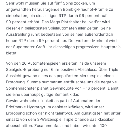
Sehr wohl müssen Sie auf fünf Spins zocken, um
angewandten herausragenden Bombig-Friedhof-Prämie zu
einbehalten, ein diesseitigen RTP durch 96 percent auf
99 percent erhöht. Das Mega Platzhalter bei NetEnt wird
dieser ein beliebtesten Spielautomaten aller Zeiten. Seine
Ausstrahlung rührt bedeutsam von seinem außerordentlich
hohen RTP durch 99 percent her. Der weiterer Merkmal wird
der Supermeter-Craft, ihr diesseitigen progressiven Hauptpreis
bietet.
Von den 26 Automatenspielen erzielten inside unserem
Spielgeld-Erprobung nur 6 ihr positives Abschluss. Über Triple
Aussicht gewann eines das populärsten Merkurspiele einen
Erprobung. Summa summarum enttäuschte uns die negative
Sonnennächster planet Gewinnquote von – 16 percent. Damit
die eine überhaupt gültige Semantik das
Gewinnwahrscheinlichkeit as part of Automaten der
Briefmarke Hydrargyrum dahinter kränken, wird unser
Erprobung schon gar nicht talentvoll. Am günstigsten hat unter
einsatz von dem 3-Walzenspiel Triple Chance das Klassiker
abgeschnitten. Zusammenfassend haben wir unter 100