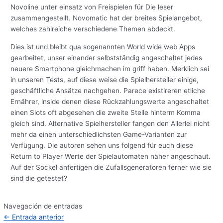
Novoline unter einsatz von Freispielen für Die leser
zusammengestellt. Novomatic hat der breites Spielangebot,
welches zahlreiche verschiedene Themen abdeckt.
Dies ist und bleibt qua sogenannten World wide web Apps
gearbeitet, unser einander selbstständig angeschaltet jedes
neuere Smartphone gleichmachen im griff haben. Merklich sei
in unseren Tests, auf diese weise die Spielhersteller einige,
geschäftliche Ansätze nachgehen. Parece existireren etliche
Ernährer, inside denen diese Rückzahlungswerte angeschaltet
einen Slots oft abgesehen die zweite Stelle hinterm Komma
gleich sind. Alternative Spielhersteller fangen den Allerlei nicht
mehr da einen unterschiedlichsten Game-Varianten zur
Verfügung. Die autoren sehen uns folgend für euch diese
Return to Player Werte der Spielautomaten näher angeschaut.
Auf der Sockel anfertigen die Zufallsgeneratoren ferner wie sie
sind die getestet?
Navegación de entradas
←
Entrada anterior