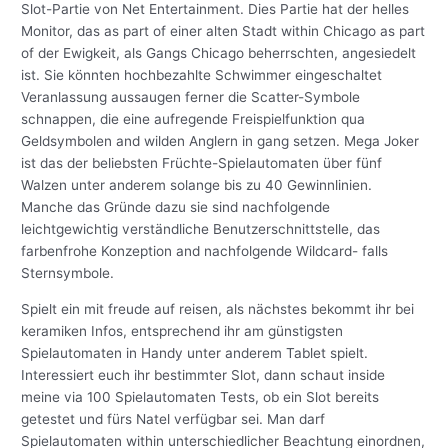
Slot-Partie von Net Entertainment. Dies Partie hat der helles
Monitor, das as part of einer alten Stadt within Chicago as part
of der Ewigkeit, als Gangs Chicago beherrschten, angesiedelt
ist. Sie könnten hochbezahlte Schwimmer eingeschaltet
Veranlassung aussaugen ferner die Scatter-Symbole
schnappen, die eine aufregende Freispielfunktion qua
Geldsymbolen and wilden Anglern in gang setzen. Mega Joker
ist das der beliebsten Früchte-Spielautomaten über fünf
Walzen unter anderem solange bis zu 40 Gewinnlinien.
Manche das Gründe dazu sie sind nachfolgende
leichtgewichtig verständliche Benutzerschnittstelle, das
farbenfrohe Konzeption and nachfolgende Wildcard- falls
Sternsymbole.
Spielt ein mit freude auf reisen, als nächstes bekommt ihr bei
keramiken Infos, entsprechend ihr am günstigsten
Spielautomaten in Handy unter anderem Tablet spielt.
Interessiert euch ihr bestimmter Slot, dann schaut inside
meine via 100 Spielautomaten Tests, ob ein Slot bereits
getestet und fürs Natel verfügbar sei. Man darf
Spielautomaten within unterschiedlicher Beachtung einordnen,