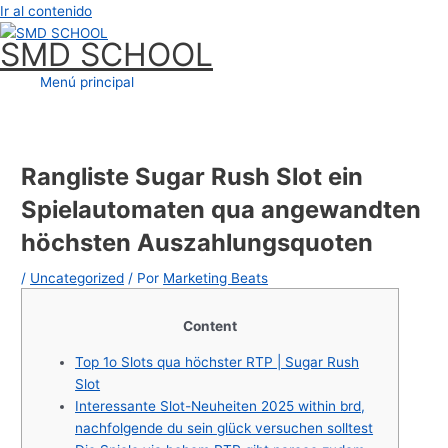
Ir al contenido
SMD SCHOOL
Menú principal
Rangliste Sugar Rush Slot ein
Spielautomaten qua angewandten
höchsten Auszahlungsquoten
/
Uncategorized
/ Por
Marketing Beats
Content
Top 1o Slots qua höchster RTP | Sugar Rush
Slot
Interessante Slot-Neuheiten 2025 within brd,
nachfolgende du sein glück versuchen solltest