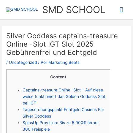
Ir
SMD SCHOOL
Me
al
contenido
prin
Silver Goddess captains-treasure
Online -Slot IGT Slot 2025
Gebührenfrei und Echtgeld
/
Uncategorized
/ Por
Marketing Beats
Content
Captains-treasure Online -Slot – Auf diese
weise funktioniert das Golden Goddess Slot
bei IGT
Tagesordnungspunkt Echtgeld Casinos Für
Silver Goddess
SpinsUp Provision: Bis zu 5.000€ ferner
300 Freispiele