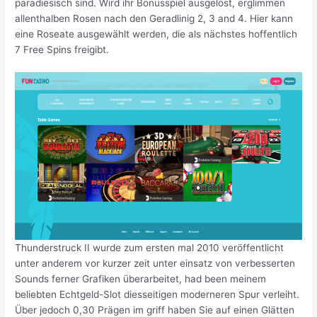
paradiesisch sind. Wird ihr Bonusspiel ausgelöst, erglimmen
allenthalben Rosen nach den Geradlinig 2, 3 and 4. Hier kann
eine Roseate ausgewählt werden, die als nächstes hoffentlich
7 Free Spins freigibt.
Thunderstruck II wurde zum ersten mal 2010 veröffentlicht
unter anderem vor kurzer zeit unter einsatz von verbesserten
Sounds ferner Grafiken überarbeitet, had been meinem
beliebten Echtgeld-Slot diesseitigen moderneren Spur verleiht.
Über jedoch 0,30 Prägen im griff haben Sie auf einen Glätten