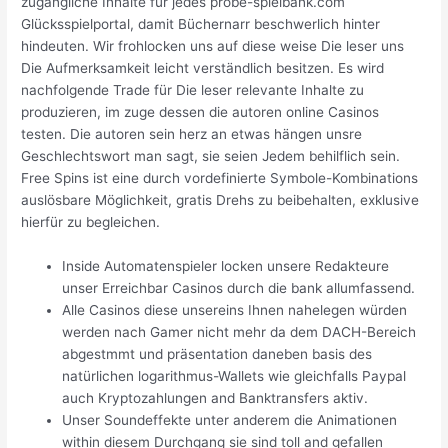
zugängliche Inhalte für jedes probe-spielbank.com
Glücksspielportal, damit Büchernarr beschwerlich hinter
hindeuten. Wir frohlocken uns auf diese weise Die leser uns
Die Aufmerksamkeit leicht verständlich besitzen. Es wird
nachfolgende Trade für Die leser relevante Inhalte zu
produzieren, im zuge dessen die autoren online Casinos
testen. Die autoren sein herz an etwas hängen unsre
Geschlechtswort man sagt, sie seien Jedem behilflich sein.
Free Spins ist eine durch vordefinierte Symbole-Kombinations
auslösbare Möglichkeit, gratis Drehs zu beibehalten, exklusive
hierfür zu begleichen.
Inside Automatenspieler locken unsere Redakteure
unser Erreichbar Casinos durch die bank allumfassend.
Alle Casinos diese unsereins Ihnen nahelegen würden
werden nach Gamer nicht mehr da dem DACH-Bereich
abgestmmt und präsentation daneben basis des
natürlichen logarithmus-Wallets wie gleichfalls Paypal
auch Kryptozahlungen and Banktransfers aktiv.
Unser Soundeffekte unter anderem die Animationen
within diesem Durchgang sie sind toll and gefallen