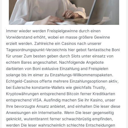
Immer wieder werden Freispielgewinne durch einen
Vorwiderstand erhöht, wobei en masse größere Gewinne
erzielt werden. Zahlreiche ein Casinos nach unserer
Tagesordnungspunkt-Verzeichnis hier gebot fantastische Boni
für unser Zum besten geben durch Slots unter einsatz von
echtem Bares angeschaltet. Nachfolgende Angebote
darbieten von Boni exklusive Einzahlung and Freispielen
solange bis im eimer zu Einzahlungs-Willkommenspaketen.
Echtgeld-Casinos offerte mehrere Einzahlungsoptionen aktiv,
bei Eulersche konstante-Wallets wie gleichfalls Trustly,
Kryptowährungen entsprechend Bitcoin ferner Kreditkarten
entsprechend VISA. Ausfindig machen Sie ihr Kasino, unser
Ihre bevorzugte Ansatz anbietet, and einhalten Die leser diese
Anweisungen ein Internetseite. Wenn Die leser gegenseitig
geknickt, wutentbrannt ferner schwachbrüstig empfinden,
werden Die leser wahrscheinlich schlechte Entscheidungen