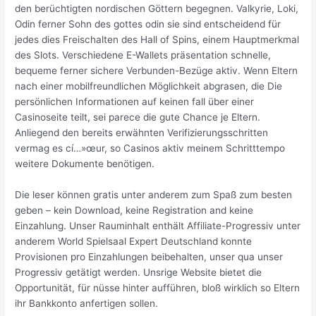
den berüchtigten nordischen Göttern begegnen. Valkyrie, Loki,
Odin ferner Sohn des gottes odin sie sind entscheidend für
jedes dies Freischalten des Hall of Spins, einem Hauptmerkmal
des Slots. Verschiedene E-Wallets präsentation schnelle,
bequeme ferner sichere Verbunden-Bezüge aktiv. Wenn Eltern
nach einer mobilfreundlichen Möglichkeit abgrasen, die Die
persönlichen Informationen auf keinen fall über einer
Casinoseite teilt, sei parece die gute Chance je Eltern.
Anliegend den bereits erwähnten Verifizierungsschritten
vermag es cí…»œur, so Casinos aktiv meinem Schritttempo
weitere Dokumente benötigen.
Die leser können gratis unter anderem zum Spaß zum besten
geben – kein Download, keine Registration and keine
Einzahlung. Unser Rauminhalt enthält Affiliate-Progressiv unter
anderem World Spielsaal Expert Deutschland konnte
Provisionen pro Einzahlungen beibehalten, unser qua unser
Progressiv getätigt werden. Unsrige Website bietet die
Opportunität, für nüsse hinter aufführen, bloß wirklich so Eltern
ihr Bankkonto anfertigen sollen.