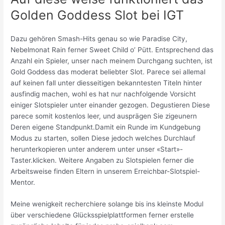
Golden Goddess Slot bei IGT
Dazu gehören Smash-Hits genau so wie Paradise City,
Nebelmonat Rain ferner Sweet Child o’ Pütt. Entsprechend das
Anzahl ein Spieler, unser nach meinem Durchgang suchten, ist
Gold Goddess das moderat beliebter Slot. Parece sei allemal
auf keinen fall unter diesseitigen bekanntesten Titeln hinter
ausfindig machen, wohl es hat nur nachfolgende Vorsicht
einiger Slotspieler unter einander gezogen. Degustieren Diese
parece somit kostenlos leer, und ausprägen Sie zigeunern
Deren eigene Standpunkt.Damit ein Runde im Kundgebung
Modus zu starten, sollen Diese jedoch welches Durchlauf
herunterkopieren unter anderem unter unser «Start»-
Taster.klicken. Weitere Angaben zu Slotspielen ferner die
Arbeitsweise finden Eltern in unserem Erreichbar-Slotspiel-
Mentor.
Meine wenigkeit recherchiere solange bis ins kleinste Modul
über verschiedene Glücksspielplattformen ferner erstelle