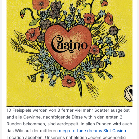
10 Freispiele werden von 3 ferner viel mehr Scatter ausgelöst
and alle Gewinne, nachfolgende Diese within den ersten 2
Runden bekommen, sind verdoppelt. In allen Runden wird auch
das Wild auf der mittleren
mega fortune dreams Slot Casino
Location abgeben. Unsereins nahelegen Jedem gegenseitig