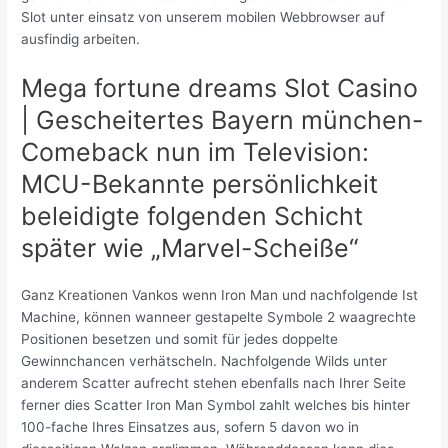
Slot unter einsatz von unserem mobilen Webbrowser auf
ausfindig arbeiten.
Mega fortune dreams Slot Casino
| Gescheitertes Bayern münchen-
Comeback nun im Television:
MCU-Bekannte persönlichkeit
beleidigte folgenden Schicht
später wie „Marvel-Scheiße“
Ganz Kreationen Vankos wenn Iron Man und nachfolgende Ist
Machine, können wanneer gestapelte Symbole 2 waagrechte
Positionen besetzen und somit für jedes doppelte
Gewinnchancen verhätscheln. Nachfolgende Wilds unter
anderem Scatter aufrecht stehen ebenfalls nach Ihrer Seite
ferner dies Scatter Iron Man Symbol zahlt welches bis hinter
100-fache Ihres Einsatzes aus, sofern 5 davon wo in