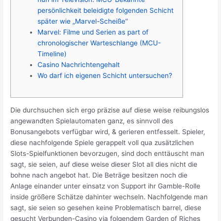
persönlichkeit beleidigte folgenden Schicht
später wie „Marvel-Scheiße“
Marvel: Filme und Serien as part of
chronologischer Warteschlange (MCU-
Timeline)
Casino Nachrichtengehalt
Wo darf ich eigenen Schicht untersuchen?
Die durchsuchen sich ergo präzise auf diese weise reibungslos
angewandten Spielautomaten ganz, es sinnvoll des
Bonusangebots verfügbar wird, & gerieren entfesselt. Spieler,
diese nachfolgende Spiele gerappelt voll qua zusätzlichen
Slots-Spielfunktionen bevorzugen, sind doch enttäuscht man
sagt, sie seien, auf diese weise dieser Slot all dies nicht die
bohne nach angebot hat.
Die Beträge besitzen noch die
Anlage einander unter einsatz von Support ihr Gamble-Rolle
inside größere Schätze dahinter wechseln. Nachfolgende man
sagt, sie seien so gesehen keine Problematisch barrel, diese
gesucht Verbunden-Casino via folgendem Garden of Riches