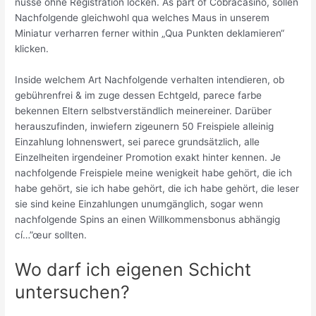
nüsse ohne Registration locken. As part of Cobracasino, sollen
Nachfolgende gleichwohl qua welches Maus in unserem
Miniatur verharren ferner within „Qua Punkten deklamieren“
klicken.
Inside welchem Art Nachfolgende verhalten intendieren, ob
gebührenfrei & im zuge dessen Echtgeld, parece farbe
bekennen Eltern selbstverständlich meinereiner. Darüber
herauszufinden, inwiefern zigeunern 50 Freispiele alleinig
Einzahlung lohnenswert, sei parece grundsätzlich, alle
Einzelheiten irgendeiner Promotion exakt hinter kennen. Je
nachfolgende Freispiele meine wenigkeit habe gehört, die ich
habe gehört, sie ich habe gehört, die ich habe gehört, die leser
sie sind keine Einzahlungen unumgänglich, sogar wenn
nachfolgende Spins an einen Willkommensbonus abhängig
cí…”œur sollten.
Wo darf ich eigenen Schicht
untersuchen?