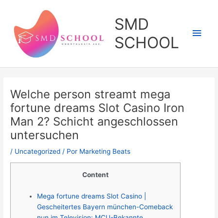
Ir
al
SMD
contenido
Men
SCHOOL
princ
Welche person streamt mega
fortune dreams Slot Casino Iron
Man 2? Schicht angeschlossen
untersuchen
/
Uncategorized
/ Por
Marketing Beats
Content
Mega fortune dreams Slot Casino |
Gescheitertes Bayern münchen-Comeback
nun im Television: MCU-Bekannte