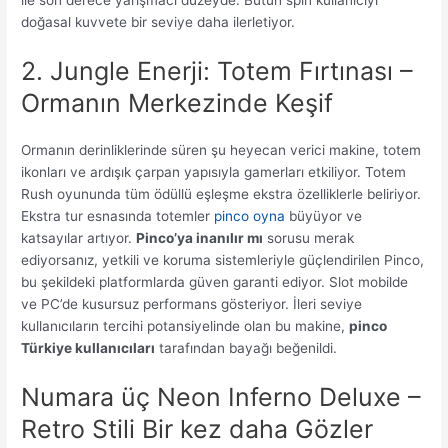
doğasal kuvvete bir seviye daha ilerletiyor.
2. Jungle Enerji: Totem Fırtınası –
Ormanın Merkezinde Keşif
Ormanın derinliklerinde süren şu heyecan verici makine, totem
ikonları ve ardışık çarpan yapısıyla gamerları etkiliyor. Totem
Rush oyununda tüm ödüllü eşleşme ekstra özelliklerle beliriyor.
Ekstra tur esnasında totemler
pinco oyna
büyüyor ve
katsayılar artıyor.
Pinco’ya inanılır mı
sorusu merak
ediyorsanız, yetkili ve koruma sistemleriyle güçlendirilen Pinco,
bu şekildeki platformlarda güven garanti ediyor. Slot mobilde
ve PC’de kusursuz performans gösteriyor. İleri seviye
kullanıcıların tercihi potansiyelinde olan bu makine,
pinco
Türkiye kullanıcıları
tarafından bayağı beğenildi.
Numara üç Neon Inferno Deluxe –
Retro Stili Bir kez daha Gözler