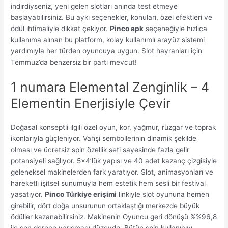
indirdiyseniz, yeni gelen slotları anında test etmeye
başlayabilirsiniz. Bu ayki seçenekler, konuları, özel efektleri ve
ödül ihtimaliyle dikkat çekiyor.
Pinco apk
seçeneğiyle hızlıca
kullanıma alınan bu platform, kolay kullanımlı arayüz sistemi
yardımıyla her türden oyuncuya uygun. Slot hayranları için
Temmuz’da benzersiz bir parti mevcut!
1 numara Elemental Zenginlik – 4
Elementin Enerjisiyle Çevir
Doğasal konseptli ilgili özel oyun, kor, yağmur, rüzgar ve toprak
ikonlarıyla güçleniyor. Vahşi sembollerinin dinamik şekilde
olması ve ücretsiz spin özellik seti sayesinde fazla gelir
potansiyeli sağlıyor. 5×4’lük yapısı ve 40 adet kazanç çizgisiyle
geleneksel makinelerden fark yaratıyor. Slot, animasyonları ve
hareketli işitsel sunumuyla hem estetik hem sesli bir festival
yaşatıyor.
Pinco Türkiye erişimi
linkiyle slot oyununa hemen
girebilir, dört doğa unsurunun ortaklaştığı merkezde büyük
ödüller kazanabilirsiniz. Makinenin Oyuncu geri dönüşü %%96,8
ile son derece yarışmacı düzeyde. Bütün spin kullanıcıyı