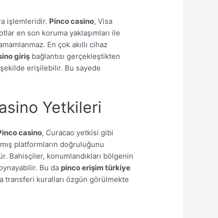
a işlemleridir.
Pinco casino
, Visa
otlar en son koruma yaklaşımları ile
tamamlanmaz. En çok akıllı cihaz
ino giriş
bağlantısı gerçekleştikten
şekilde erişilebilir. Bu sayede
sino Yetkileri
Pinco casino
, Curacao yetkisi gibi
nmış platformların doğruluğunu
ür. Bahisçiler, konumlandıkları bölgenin
oynayabilir. Bu da
pinco erişim türkiye
a transferi kuralları özgün görülmekte