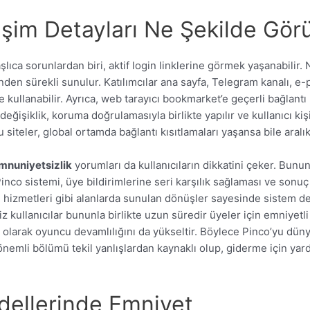
işim Detayları Ne Şekilde Gör
ıca sorunlardan biri, aktif login linklerine görmek yaşanabilir. 
nden sürekli sunulur. Katılımcılar ana sayfa, Telegram kanalı, e-
kullanabilir. Ayrıca, web tarayıcı bookmarket’e geçerli bağlantı UR
eğişiklik, koruma doğrulamasıyla birlikte yapılır ve kullanıcı kişi
siteler, global ortamda bağlantı kısıtlamaları yaşansa bile aralı
mnuniyetsizlik
yorumları da kullanıcıların dikkatini çeker. Bununl
 Pinco sistemi, üye bildirimlerine seri karşılık sağlaması ve sonuç 
i hizmetleri gibi alanlarda sunulan dönüşler sayesinde sistem d
 kullanıcılar bununla birlikte uzun süredir üyeler için emniyetli
olarak oyuncu devamlılığını da yükseltir. Böylece Pinco’yu düny
n önemli bölümü tekil yanlışlardan kaynaklı olup, giderme için 
ellerinde Emniyet