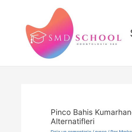
Ir
al
contenido
Pinco Bahis Kumarhane
Alternatifleri
Deja un comentario
/
pınco
/ Por
Marke