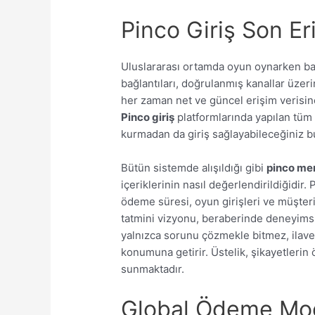
Pinco Giriş Son Er
Uluslararası ortamda oyun oynarken başl
bağlantıları, doğrulanmış kanallar üzeri
her zaman net ve güncel erişim verisine 
Pinco giriş
platformlarında yapılan tüm d
kurmadan da giriş sağlayabileceğiniz bu 
Bütün sistemde alışıldığı gibi
pinco me
içeriklerinin nasıl değerlendirildiğidir.
ödeme süresi, oyun girişleri ve müşter
tatmini vizyonu, beraberinde deneyimsiz
yalnızca sorunu çözmekle bitmez, ilave 
konumuna getirir. Üstelik, şikayetleri
sunmaktadır.
Global Ödeme Mod