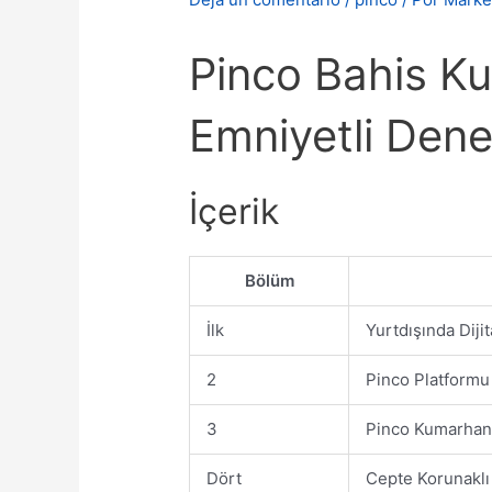
Pinco Bahis K
Emniyetli Dene
İçerik
Bölüm
İlk
Yurtdışında Diji
2
Pinco Platformu
3
Pinco Kumarhan
Dört
Cepte Korunaklı