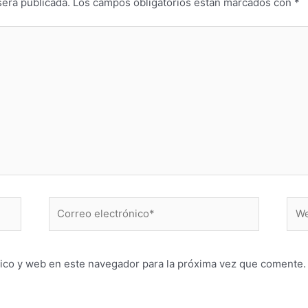
será publicada.
Los campos obligatorios están marcados con
*
Correo
Web
electrónico*
ico y web en este navegador para la próxima vez que comente.