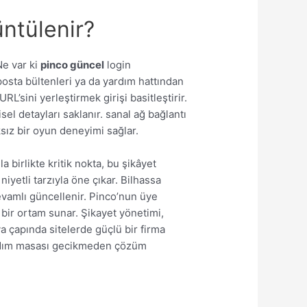
üntülenir?
Ne var ki
pinco güncel
login
posta bültenleri ya da yardım hattından
L’sini yerleştirmek girişi basitleştirir.
sel detayları saklanır. sanal ağ bağlantı
ksız bir oyun deneyimi sağlar.
a birlikte kritik nokta, bu şikâyet
niyetli tarzıyla öne çıkar. Bilhassa
evamlı güncellenir. Pinco’nun üye
 bir ortam sunar. Şikayet yönetimi,
a çapında sitelerde güçlü bir firma
yardım masası gecikmeden çözüm