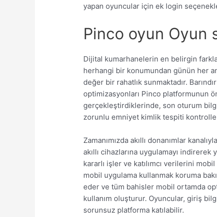
yapan oyuncular için ek login seçenekl
Pinco oyun Oyun s
Dijital kumarhanelerin en belirgin farkl
herhangi bir konumundan günün her anın
değer bir rahatlık sunmaktadır. Barındı
optimizasyonları Pinco platformunun ön
gerçekleştirdiklerinde, son oturum bilgi
zorunlu emniyet kimlik tespiti kontrolle
Zamanımızda akıllı donanımlar kanalıyl
akıllı cihazlarına uygulamayı indirerek 
kararlı işler ve katılımcı verilerini mo
mobil uygulama kullanmak koruma bakımı
eder ve tüm bahisler mobil ortamda op
kullanım oluşturur. Oyuncular, giriş b
sorunsuz platforma katılabilir.