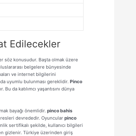
t Edilecekler
nler söz konusudur. Başta olmak üzere
uluslararası belgelere bünyesinde
arı ve internet bilgilerini
yada uyumlu bulunması gereklidir.
Pinco
r. Bu da katılımcı yaşantısını dünya
rmak bayağı önemlidir.
pinco bahis
adresleri devrededir. Oyuncular
pinco
ik sertifikalı şekilde, kullanıcı bilgileri
den gizlenir. Türkiye üzerinden giriş