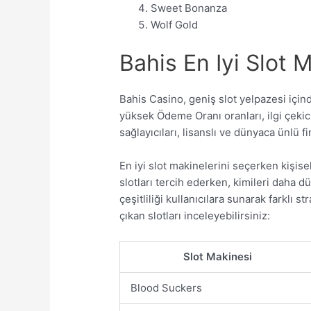
Sweet Bonanza
Wolf Gold
Bahis En Iyi Slot M
Bahis Casino, geniş slot yelpazesi içind
yüksek Ödeme Oranı oranları, ilgi çekic
sağlayıcıları, lisanslı ve dünyaca ünlü 
En iyi slot makinelerini seçerken kişise
slotları tercih ederken, kimileri daha d
çeşitliliği kullanıcılara sunarak farklı
çıkan slotları inceleyebilirsiniz:
Slot Makinesi
Blood Suckers