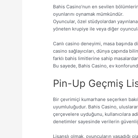
Bahis Casino’nun en sevilen bölümlerin
oyunlarını oynamak mümkündür.
Oyuncular, özel stüdyolardan yayınlanan
yöneten krupiye ile veya diğer oyuncular
Canlı casino deneyimi, masa başında di
casino sağlayıcıları, dünya çapında biline
farklı bahis limitlerine sahip masalard
Bu sayede, Bahis Casino, ev konforund
Pin-Up Geçmiş Li
Bir çevrimiçi kumarhane seçerken bakı
uyumluluğudur. Bahis Casino, uluslararas
çerçevelere uyduğunu, kullanıcılara adi
denetimler sayesinde verilerin güvenliğ
Lisanslı olmak, oyuncuların yaşadığı ola