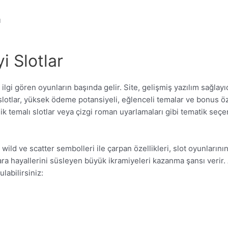
ı
i Slotlar
lgi gören oyunların başında gelir. Site, gelişmiş yazılım sağlayıcı
lotlar, yüksek ödeme potansiyeli, eğlenceli temalar ve bonus öz
ojik temalı slotlar veya çizgi roman uyarlamaları gibi tematik seçe
wild ve scatter sembolleri ile çarpan özellikleri, slot oyunlarının çe
lara hayallerini süsleyen büyük ikramiyeleri kazanma şansı verir
labilirsiniz: