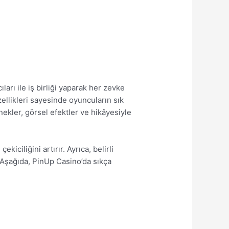
ları ile iş birliği yaparak her zevke
ellikleri sayesinde oyuncuların sık
nekler, görsel efektler ve hikâyesiyle
kiciliğini artırır. Ayrıca, belirli
. Aşağıda, PinUp Casino’da sıkça