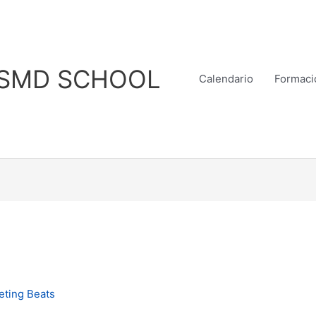
SMD SCHOOL
Calendario
Formaci
eting Beats