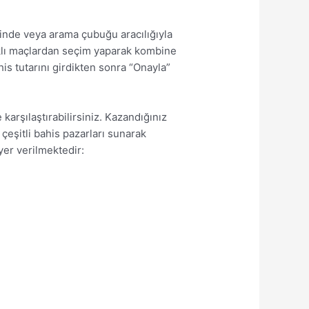
inde veya arama çubuğu aracılığıyla
arklı maçlardan seçim yaparak kombine
his tutarını girdikten sonra “Onayla”
 karşılaştırabilirsiniz. Kazandığınız
çeşitli bahis pazarları sunarak
yer verilmektedir: