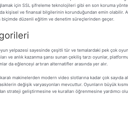
ağlamak için SSL şifreleme teknolojileri gibi en son koruma yönt
a kişisel ve finansal bilgilerinin korunduğundan emin olabilir. A
un biçimde düzenli eğitim ve denetim süreçlerinden geçer.
orileri
oyun yelpazesi sayesinde çeşitli tür ve temalardaki pek çok oyuna
ları ve anlık kazanma şansı sunan çekiliş tarzı oyunlar, platform
lar da eğlenceyi artıran alternatifler arasında yer alır.
makaralı makinelerden modern video slotlarına kadar çok sayıda
klasiklerin değişik varyasyonları mevcuttur. Oyunların büyük kı
adan strateji geliştirmesine ve kuralları öğrenmesine yardımcı ol