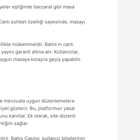
yeler eşliğinde baccarat gibi masa
Canlı sohbet özelliği sayesinde, masayı
llikle mükemmeldir. Bahis’ın canlı
ayını garanti altına alır. Kullanıcılar,
 uygun masaya kolayca geçiş yapabilir.
s ve mevzuata uygun düzenlemelere
liyet gösterir. Bu, platformun yasal
nu kanıtlar. Ek olarak, site düzenli
liğini sağlar.
ir. Bahis Casino, kullanıcı bilgilerinin