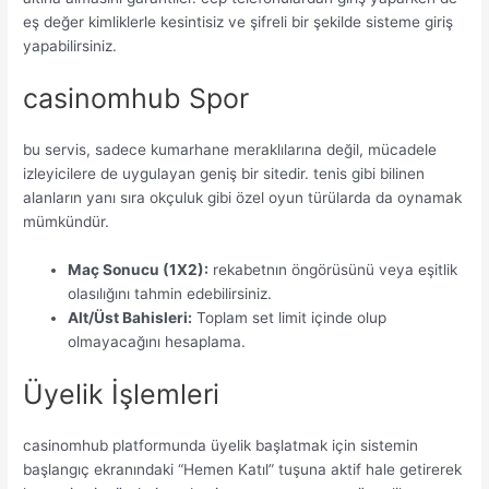
eş değer kimliklerle kesintisiz ve şifreli bir şekilde sisteme giriş
yapabilirsiniz.
casinomhub Spor
bu servis, sadece kumarhane meraklılarına değil, mücadele
izleyicilere de uygulayan geniş bir sitedir. tenis gibi bilinen
alanların yanı sıra okçuluk gibi özel oyun türülarda da oynamak
mümkündür.
Maç Sonucu (1X2):
rekabetnın öngörüsünü veya eşitlik
olasılığını tahmin edebilirsiniz.
Alt/Üst Bahisleri:
Toplam set limit içinde olup
olmayacağını hesaplama.
Üyelik İşlemleri
casinomhub platformunda üyelik başlatmak için sistemin
başlangıç ekranındaki “Hemen Katıl” tuşuna aktif hale getirerek