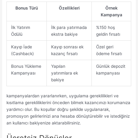
Bonus Türü
Özellikleri
Örnek
Kampanya
İlk Yatırım
İlk para yatırmada
%150 hoş
Ödülü
ekstra bakiye
geldin fırsatı
Kayıp İade
Kayıp sonrası ek
Özel geri
(Cashback)
kazanç fırsatı
ödeme fırsatı
Bonus Yükleme
Yapılan
Günlük depozit
Kampanyası
yatırımlara ek
kampanyası
bakiye
kampanyalardan yararlanırken, uygulama gereklilikleri ve
kısıtlama gerekliliklerini önceden bilmek kazancınızı korumanıza
yardımcı olur. Bu koşullar doğru şekilde uygulanarak,
promosyon gelirlerinizi ana hesaba dönüştürebilir ve istediğiniz
an kullanıcı bakiyenize aktarabilirsiniz.