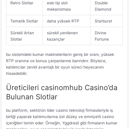
Retro Slotlar
eski tip slot
Double
mekanizması
Diamond
Tematik Slotlar
daha yüksek RTP
Starburst
Sürekli Artan
sürekli yenilenen
Divine
Slotlar
kazançlar
Fortune
bu sistemdeki kumar makineleriların geniş bir oranı, yüksek
RTP oranına ve bonus çarpanlarıne barındırır. Böylece,
katılımcılar zevkli avantajlı bir oyun süreci heyecanını
hissedebilir.
Üreticileri casinomhub Casino’da
Bulunan Slotlar
bu platform, sektörün lider casino teknoloji firmasıleriyle iş
birliği yaparak katılımcılarına üst düzey ve emniyetli casino
içeriğileri temin eder. Örneğin, Yggdrasil gibi firmaların kumar