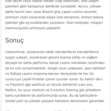
özel davet veya fiziksel ödüller (cep telefonları, özel ulaşım
paketleri gibi) kampanya dahilinde sunulabilir. Ayrıca, yüksek
bahis hacmi olan veya düzenli giriş yapan casino severler,
premium statü kazanarak kişiye özel danışman, limitsiz bakiye
işlemleri gibi ayrıcalıklardan yararlanır. Özel hediyeler, müşteri
memnuniyetini artırmasını pekiştirir.
Sonuç
casinomhub, uluslararası kalite standartlarıni standartlarına
uygun çalışan, uluslararası geçerli lisansa sahip ve sağlam
altyapılı bir bahis platformu olarak casino meraklıları tarafından
da en çok oynanmaktadır. zengin oyun yelpazesi, spor bahisleri
ve fiziksel casino ortamına benzer deneyimler ile her tür
oyuncuya çeşitli fırsatlar içeren oyunlar sunar. bu sektör devi
ve Playtech gibi sektörün en büyük isimlerinin yanı sıra,
NetEnt, bu oyun üreticisi ve Evolution Gaming gibi şirketların
bahis içeriklerini da platformunda sunar. Bu da bahisçilerin
sürekli yeni ve yüksek çarpanlı bahislere denemesini garantiler.