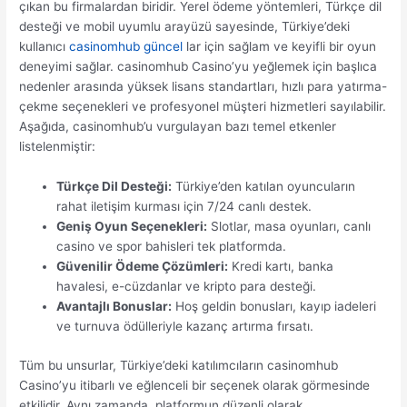
çıkan bu firmalardan biridir. Yerel ödeme yöntemleri, Türkçe dil
desteği ve mobil uyumlu arayüzü sayesinde, Türkiye’deki
kullanıcı
casinomhub güncel
lar için sağlam ve keyifli bir oyun
deneyimi sağlar. casinomhub Casino’yu yeğlemek için başlıca
nedenler arasında yüksek lisans standartları, hızlı para yatırma-
çekme seçenekleri ve profesyonel müşteri hizmetleri sayılabilir.
Aşağıda, casinomhub’u vurgulayan bazı temel etkenler
listelenmiştir:
Türkçe Dil Desteği:
Türkiye’den katılan oyuncuların
rahat iletişim kurması için 7/24 canlı destek.
Geniş Oyun Seçenekleri:
Slotlar, masa oyunları, canlı
casino ve spor bahisleri tek platformda.
Güvenilir Ödeme Çözümleri:
Kredi kartı, banka
havalesi, e-cüzdanlar ve kripto para desteği.
Avantajlı Bonuslar:
Hoş geldin bonusları, kayıp iadeleri
ve turnuva ödülleriyle kazanç artırma fırsatı.
Tüm bu unsurlar, Türkiye’deki katılımcıların casinomhub
Casino’yu itibarlı ve eğlenceli bir seçenek olarak görmesinde
etkilidir. Aynı zamanda, platformun düzenli olarak