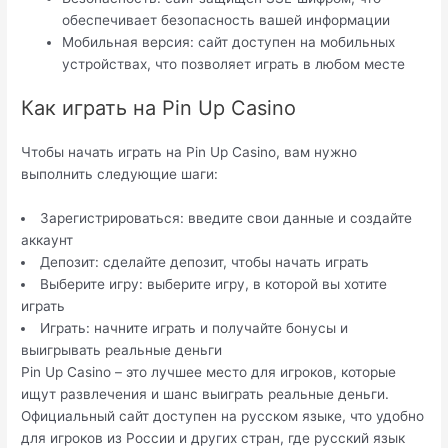
обеспечивает безопасность вашей информации
Мобильная версия: сайт доступен на мобильных
устройствах, что позволяет играть в любом месте
Как играть на Pin Up Casino
Чтобы начать играть на Pin Up Casino, вам нужно
выполнить следующие шаги:
Зарегистрироваться: введите свои данные и создайте
аккаунт
Депозит: сделайте депозит, чтобы начать играть
Выберите игру: выберите игру, в которой вы хотите
играть
Играть: начните играть и получайте бонусы и
выигрывать реальные деньги
Pin Up Casino – это лучшее место для игроков, которые
ищут развлечения и шанс выиграть реальные деньги.
Официальный сайт доступен на русском языке, что удобно
для игроков из России и других стран, где русский язык