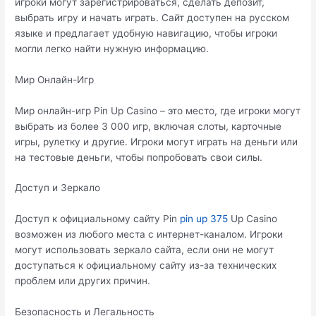
игроки могут зарегистрироваться, сделать депозит,
выбрать игру и начать играть. Сайт доступен на русском
языке и предлагает удобную навигацию, чтобы игроки
могли легко найти нужную информацию.
Мир Онлайн-Игр
Мир онлайн-игр Pin Up Casino – это место, где игроки могут
выбрать из более 3 000 игр, включая слоты, карточные
игры, рулетку и другие. Игроки могут играть на деньги или
на тестовые деньги, чтобы попробовать свои силы.
Доступ и Зеркало
Доступ к официальному сайту Pin
pin up 375
Up Casino
возможен из любого места с интернет-каналом. Игроки
могут использовать зеркало сайта, если они не могут
доступаться к официальному сайту из-за технических
проблем или других причин.
Безопасность и Легальность