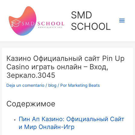
Ir
al
SMD
contenido
Men
SCHOOL
princ
Казино Официальный сайт Pin Up
Casino играть онлайн – Вход,
Зеркало.3045
Deja un comentario
/
blog
/ Por
Marketing Beats
Содержимое
Пин Ап Казино: Официальный Сайт
и Мир Онлайн-Игр