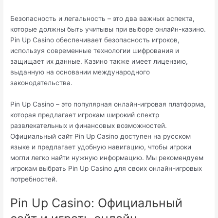
Безопасность и легальность – это два важных аспекта,
которые должны быть учитывы при выборе онлайн-казино.
Pin Up Casino обеспечивает безопасность игроков,
используя современные технологии шифрования и
защищает их данные. Казино также имеет лицензию,
выданную на основании международного
законодательства.
Pin Up Casino – это популярная онлайн-игровая платформа,
которая предлагает игрокам широкий спектр
развлекательных и финансовых возможностей.
Официальный сайт Pin Up Casino доступен на русском
языке и предлагает удобную навигацию, чтобы игроки
могли легко найти нужную информацию. Мы рекомендуем
игрокам выбрать Pin Up Casino для своих онлайн-игровых
потребностей.
Pin Up Casino: Официальный