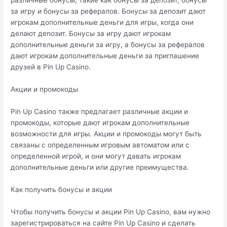
различные бонусы, такие как бонусы за депозит, бонусы
за игру и бонусы за рефералов. Бонусы за депозит дают
игрокам дополнительные деньги для игры, когда они
делают депозит. Бонусы за игру дают игрокам
дополнительные деньги за игру, а бонусы за рефералов
дают игрокам дополнительные деньги за приглашение
друзей в Pin Up Casino.
Акции и промокоды
Pin Up Casino также предлагает различные акции и
промокоды, которые дают игрокам дополнительные
возможности для игры. Акции и промокоды могут быть
связаны с определенным игровым автоматом или с
определенной игрой, и они могут давать игрокам
дополнительные деньги или другие преимущества.
Как получить бонусы и акции
Чтобы получить бонусы и акции Pin Up Casino, вам нужно
зарегистрироваться на сайте Pin Up Casino и сделать