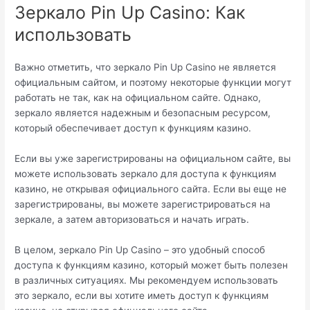
Зеркало Pin Up Casino: Как
использовать
Важно отметить, что зеркало Pin Up Casino не является
официальным сайтом, и поэтому некоторые функции могут
работать не так, как на официальном сайте. Однако,
зеркало является надежным и безопасным ресурсом,
который обеспечивает доступ к функциям казино.
Если вы уже зарегистрированы на официальном сайте, вы
можете использовать зеркало для доступа к функциям
казино, не открывая официального сайта. Если вы еще не
зарегистрированы, вы можете зарегистрироваться на
зеркале, а затем авторизоваться и начать играть.
В целом, зеркало Pin Up Casino – это удобный способ
доступа к функциям казино, который может быть полезен
в различных ситуациях. Мы рекомендуем использовать
это зеркало, если вы хотите иметь доступ к функциям