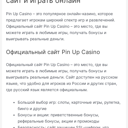
сайт и играть онлайн
Pin Up Casino – это популярное онлайн-казино, которое
предлагает игрокам широкий спектр игр и развлечений.
Официальный сайт Pin Up Casino – это место, где вы
можете играть в любимые игры, получать бонусы и
выигрывать реальные деньги.
Официальный сайт Pin Up Casino
Официальный сайт Pin Up Casino – это место, где вы
можете играть в любимые игры, получать бонусы и
выигрывать реальные деньги. Сайт доступен на русском
языке, что удобно для игроков из России и других стран,
где русский язык является официальным.
Большой выбор игр: слоты, карточные игры, рулетка,
бинго и другие
Бонусы и акции: приветственные бонусы,
реферальные бонусы, акции и промокоды
Безопасность: сайт защищен SSL-шифром, что