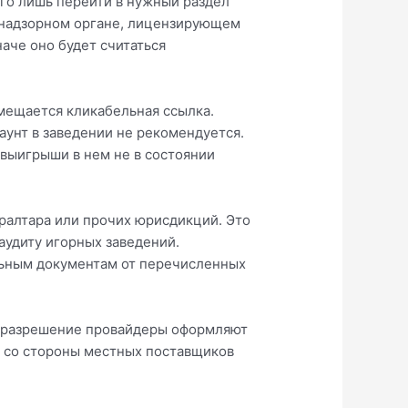
го лишь перейти в нужный раздел
о надзорном органе, лицензирующем
наче оно будет считаться
мещается кликабельная ссылка.
каунт в заведении не рекомендуется.
 выигрыши в нем не в состоянии
ралтара или прочих юрисдикций. Это
удиту игорных заведений.
льным документам от перечисленных
e разрешение провайдеры оформляют
ов со стороны местных поставщиков