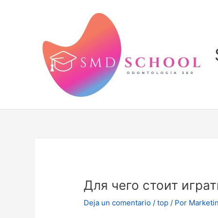
Ir
al
contenido
Для чего стоит игра
Deja un comentario
/
top
/ Por
Marketi