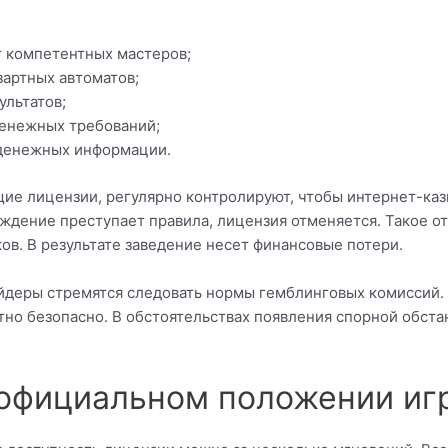
 компетентных мастеров;
артных автоматов;
ультатов;
енежных требований;
денежных информации.
е лицензии, регулярно контролируют, чтобы интернет-каз
ждение преступает правила, лицензия отменяется. Такое о
ков. В результате заведение несет финансовые потери.
йдеры стремятся следовать нормы гемблинговых комиссий. 
но безопасно. В обстоятельствах появления спорной обста
 официальном положении иг