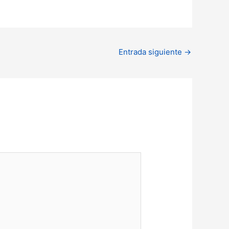
Entrada siguiente
→