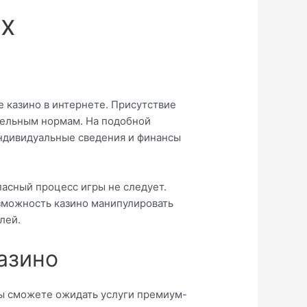
ых
 казино в интернете. Присутствие
ательным нормам. На подобной
ндивидуальные сведения и финансы
пасный процесс игры не следует.
зможность казино манипулировать
лей.
азино
вы сможете ожидать услуги премиум-