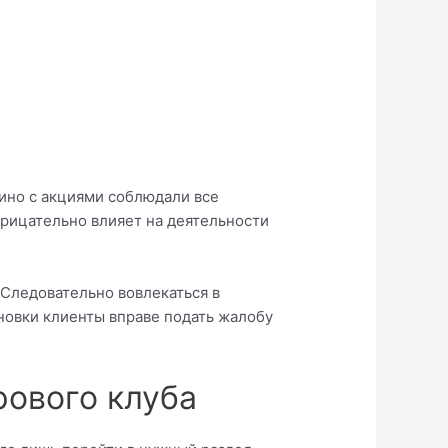
ино с акциями соблюдали все
трицательно влияет на деятельности
Следовательно вовлекаться в
новки клиенты вправе подать жалобу
рового клуба