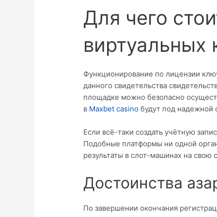
Для чего сто
виртуальных 
Функционирование по лицензии ключ
данного свидетельства свидетельств
площадке можно безопасно осуществ
в
Maxbet casino
будут под надежной 
Если всё-таки создать учётную запис
Подобные платформы ни одной орган
результаты в слот-машинах на свою 
Достоинства аза
По завершении окончания регистрац