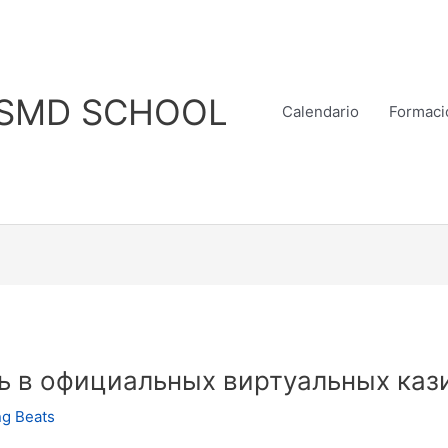
SMD SCHOOL
Calendario
Formaci
ть в официальных виртуальных каз
ng Beats