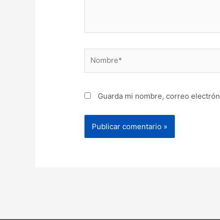
Nombre*
Guarda mi nombre, correo electrón