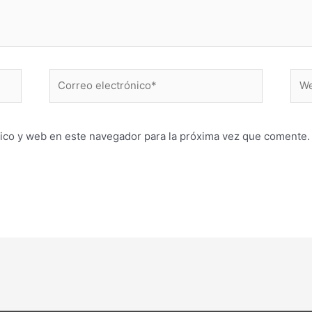
Correo
Web
electrónico*
ico y web en este navegador para la próxima vez que comente.