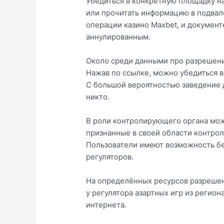
Убедиться в конкретную площадку н
или прочитать информацию в подвал
операции казино Maxbet, и документе
аннулированным.
Около среди данными про разрешени
Нажав по ссылке, можно убедиться в 
С большой вероятностью заведение д
никто.
В роли контролирующего органа мож
признанные в своей области контро
Пользователи имеют возможность бе
регуляторов.
На определённых ресурсов разреше
у регулятора азартных игр из регио
интернета.