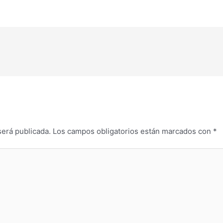
será publicada.
Los campos obligatorios están marcados con
*