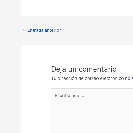
Navegación
←
Entrada anterior
de
entradas
Deja un comentario
Tu dirección de correo electrónico no 
Escribe
aquí...