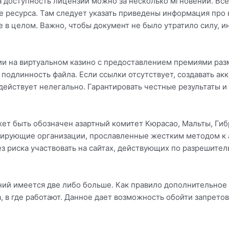
а доступность лицензии можно за несколько мгновений. Все
е ресурса. Там следует указать приведены информация пр
 в целом. Важно, чтобы документ не было утратило силу, и
и на виртуальном казино с предоставлением премиями раз
подлинность файла. Если ссылки отсутствует, создавать ак
ействует нелегально. Гарантировать честные результаты и
ет быть обозначен азартный комитет Кюрасао, Мальты, Гиб
лирующие организации, прославленные жестким методом к а
з риска участвовать на сайтах, действующих по разрешите
ний имеется две либо больше. Как правило дополнительно
на, в где работают. Данное дает возможность обойти запрет