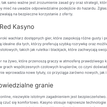
 tak samo ważne jest zrozumienie zasad gry oraz strategii, kt
by mieć na uwadze odpowiedzialne podejście do hazardu. Zgłas
zwalają na bezpieczne korzystanie z oferty.
 Red Kasyno
roki wachlarz dostępnych gier, które zaspokoją różne gusty i p
ą idealne dla tych, którzy preferują szybką rozrywkę oraz moż
tołowych, takich jak ruletka i blackjack, które zachwycają swoj
er na żywo, które przenoszą graczy w atmosferę prawdziwego k
 w grach współczesnych czołowych krupierów, co czyni doświad
nie wprowadza nowe tytuły, co przyciąga zarówno nowych, jak 
wiedzialne granie
 online, niezwykle istotnym zagadnieniem jest bezpieczeństwo
 czuć się komfortowo. Kasyno stosuje najnowsze technologie 