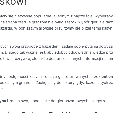
ysków!
tały się niezwykle popularne, a jednym z najczęściej wybierany
na strona oferuje graczom nie tylko szeroki wybór gier, ale tak
zardu. W poniższym artykule przyjrzymy się bliżej temu kasynu,
.
ących swoją przygodę z hazardem, zadaje sobie pytania dotycz
llem. Dlatego tak ważne jest, aby zdobyć odpowiednią wiedzę pr
możliwia rozrywkę, ale także dostarcza cennych informacji na t
ny dostępności kasyna, rodzaje gier oferowanych przez
bet on
edzialnym graniem. Zachęcamy do lektury, gdyż każde z tych 
ie.
syno
i zmień swoje podejście do gier hazardowych na lepsze!