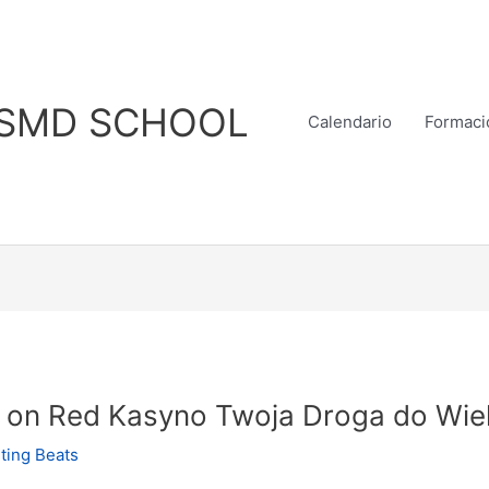
SMD SCHOOL
Calendario
Formaci
t on Red Kasyno Twoja Droga do Wie
ting Beats