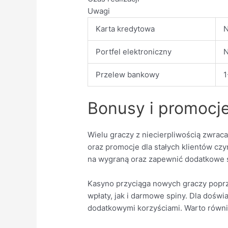
Uwagi
Karta kredytowa
N
Portfel elektroniczny
N
Przelew bankowy
1
Bonusy i promocj
Wielu graczy z niecierpliwością zwr
oraz promocje dla stałych klientów czy
na wygraną oraz zapewnić dodatkowe ś
Kasyno przyciąga nowych graczy poprz
wpłaty, jak i darmowe spiny. Dla doświ
dodatkowymi korzyściami. Warto równie