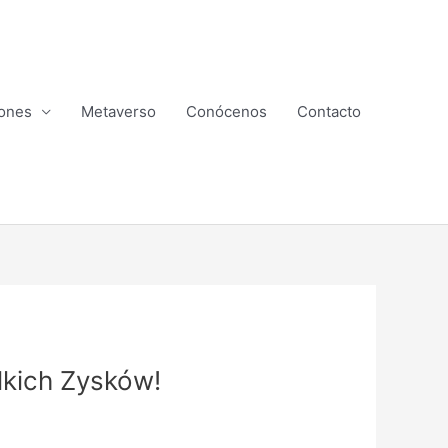
ones
Metaverso
Conócenos
Contacto
lkich Zysków!