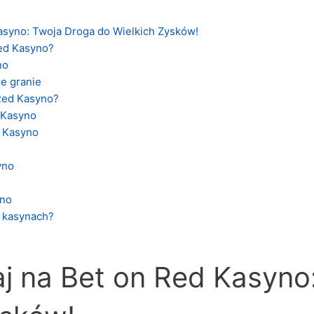
asyno: Twoja Droga do Wielkich Zysków!
Red Kasyno?
no
e granie
 Red Kasyno?
 Kasyno
d Kasyno
yno
yno
o kasynach?
aj na Bet on Red Kasyno