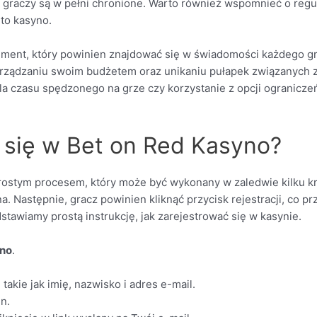
 graczy są w pełni chronione. Warto również wspomnieć o regu
 to kasyno.
ment, który powinien znajdować się w świadomości każdego gra
ządzaniu swoim budżetem oraz unikaniu pułapek związanych 
la czasu spędzonego na grze czy korzystanie z opcji ogranicz
.
 się w Bet on Red Kasyno?
rostym procesem, który może być wykonany w zaledwie kilku k
. Następnie, gracz powinien kliknąć przycisk rejestracji, co pr
tawiamy prostą instrukcję, jak zarejestrować się w kasynie.
yno
.
kie jak imię, nazwisko i adres e-mail.
in.