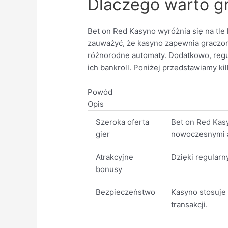
Dlaczego warto g
Bet on Red Kasyno wyróżnia się na tle
zauważyć, że kasyno zapewnia graczom d
różnorodne automaty. Dodatkowo, regu
ich bankroll. Poniżej przedstawiamy k
Powód
Opis
Szeroka oferta
Bet on Red Kas
gier
nowoczesnymi 
Atrakcyjne
Dzięki regular
bonusy
Bezpieczeństwo
Kasyno stosuje
transakcji.