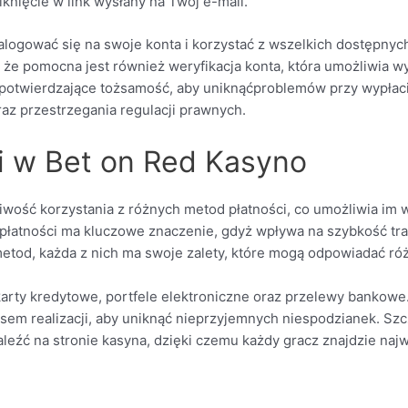
iknięcie w link wysłany na Twój e-mail.
alogować się na swoje konta i korzystać z wszelkich dostępnyc
że pomocna jest również weryfikacja konta, która umożliwia wy
twierdzające tożsamość, aby uniknąćproblemów przy wypłacie. 
az przestrzegania regulacji prawnych.
i w Bet on Red Kasyno
wość korzystania z różnych metod płatności, co umożliwia im 
łatności ma kluczowe znaczenie, gdyż wpływa na szybkość tra
tod, każda z nich ma swoje zalety, które mogą odpowiadać ró
rty kredytowe, portfele elektroniczne oraz przelewy bankowe
zasem realizacji, aby uniknąć nieprzyjemnych niespodzianek. S
eźć na stronie kasyna, dzięki czemu każdy gracz znajdzie najw