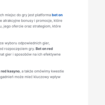
ch miejsc do gry jest platforma
bet on
że atrakcyjne bonusy i promocje, które
 jego ofercie oraz strategiom, które
ące wyboru odpowiednich gier,
zed rozpoczęciem gry.
Bet on red
emat gier i sposobów na ich efektywne
 red kasyno
, a także omówimy kwestie
zagadnień może mieć kluczowy wpływ