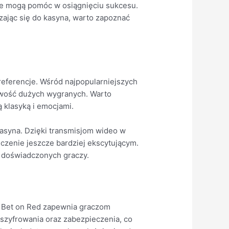
óre mogą pomóc w osiągnięciu sukcesu.
zając się do kasyna, warto zapoznać
referencje. Wśród najpopularniejszych
liwość dużych wygranych. Warto
ą klasyką i emocjami.
asyna. Dzięki transmisjom wideo w
czenie jeszcze bardziej ekscytującym.
i doświadczonych graczy.
. Bet on Red zapewnia graczom
szyfrowania oraz zabezpieczenia, co