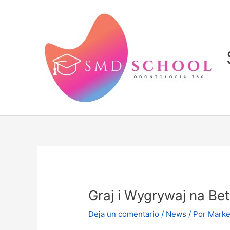
Ir
al
contenido
Graj i Wygrywaj na Be
Deja un comentario
/
News
/ Por
Marke