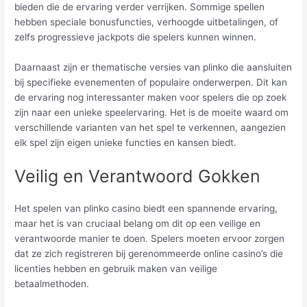
bieden die de ervaring verder verrijken. Sommige spellen
hebben speciale bonusfuncties, verhoogde uitbetalingen, of
zelfs progressieve jackpots die spelers kunnen winnen.
Daarnaast zijn er thematische versies van plinko die aansluiten
bij specifieke evenementen of populaire onderwerpen. Dit kan
de ervaring nog interessanter maken voor spelers die op zoek
zijn naar een unieke speelervaring. Het is de moeite waard om
verschillende varianten van het spel te verkennen, aangezien
elk spel zijn eigen unieke functies en kansen biedt.
Veilig en Verantwoord Gokken
Het spelen van plinko casino biedt een spannende ervaring,
maar het is van cruciaal belang om dit op een veilige en
verantwoorde manier te doen. Spelers moeten ervoor zorgen
dat ze zich registreren bij gerenommeerde online casino’s die
licenties hebben en gebruik maken van veilige
betaalmethoden.