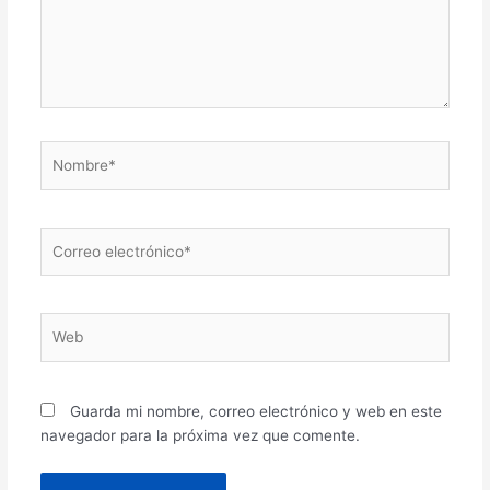
Nombre*
Correo
electrónico*
Web
Guarda mi nombre, correo electrónico y web en este
navegador para la próxima vez que comente.