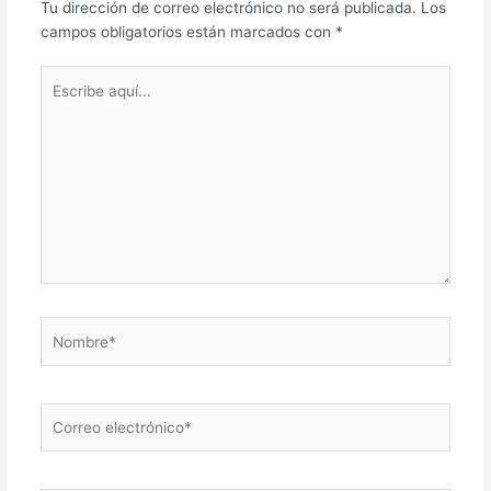
Tu dirección de correo electrónico no será publicada.
Los
campos obligatorios están marcados con
*
Escribe
aquí...
Nombre*
Correo
electrónico*