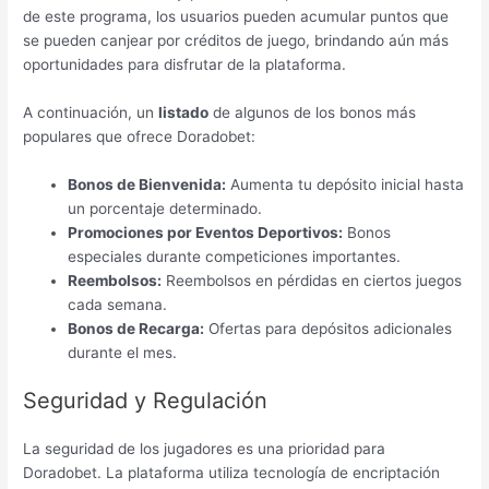
de este programa, los usuarios pueden acumular puntos que
se pueden canjear por créditos de juego, brindando aún más
oportunidades para disfrutar de la plataforma.
A continuación, un
listado
de algunos de los bonos más
populares que ofrece Doradobet:
Bonos de Bienvenida:
Aumenta tu depósito inicial hasta
un porcentaje determinado.
Promociones por Eventos Deportivos:
Bonos
especiales durante competiciones importantes.
Reembolsos:
Reembolsos en pérdidas en ciertos juegos
cada semana.
Bonos de Recarga:
Ofertas para depósitos adicionales
durante el mes.
Seguridad y Regulación
La seguridad de los jugadores es una prioridad para
Doradobet. La plataforma utiliza tecnología de encriptación