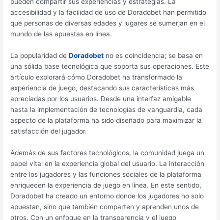
pueden compartir sus experiencias y estrategias. La
accesibilidad y la facilidad de uso de Doradobet han permitido
que personas de diversas edades y lugares se sumerjan en el
mundo de las apuestas en línea.
La popularidad de
Doradobet
no es coincidencia; se basa en
una sólida base tecnológica que soporta sus operaciones. Este
artículo explorará cómo Doradobet ha transformado la
experiencia de juego, destacando sus características más
apreciadas por los usuarios. Desde una interfaz amigable
hasta la implementación de tecnologías de vanguardia, cada
aspecto de la plataforma ha sido diseñado para maximizar la
satisfacción del jugador.
Además de sus factores tecnológicos, la comunidad juega un
papel vital en la experiencia global del usuario. La interacción
entre los jugadores y las funciones sociales de la plataforma
enriquecen la experiencia de juego en línea. En este sentido,
Doradobet ha creado un entorno donde los jugadores no solo
apuestan, sino que también comparten y aprenden unos de
otros. Con un enfoque en la transparencia y el juego