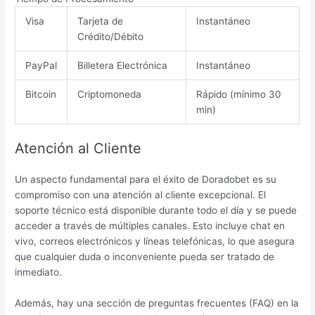
Visa
Tarjeta de
Instantáneo
Crédito/Débito
PayPal
Billetera Electrónica
Instantáneo
Bitcoin
Criptomoneda
Rápido (mínimo 30
min)
Atención al Cliente
Un aspecto fundamental para el éxito de Doradobet es su
compromiso con una atención al cliente excepcional. El
soporte técnico está disponible durante todo el día y se puede
acceder a través de múltiples canales. Esto incluye chat en
vivo, correos electrónicos y líneas telefónicas, lo que asegura
que cualquier duda o inconveniente pueda ser tratado de
inmediato.
Además, hay una sección de preguntas frecuentes (FAQ) en la