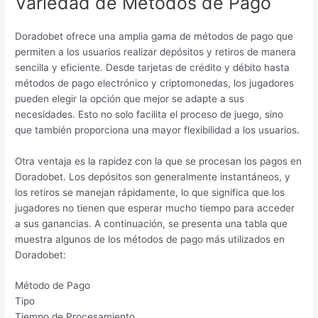
Variedad de Métodos de Pago
Doradobet ofrece una amplia gama de métodos de pago que
permiten a los usuarios realizar depósitos y retiros de manera
sencilla y eficiente. Desde tarjetas de crédito y débito hasta
métodos de pago electrónico y criptomonedas, los jugadores
pueden elegir la opción que mejor se adapte a sus
necesidades. Esto no solo facilita el proceso de juego, sino
que también proporciona una mayor flexibilidad a los usuarios.
Otra ventaja es la rapidez con la que se procesan los pagos en
Doradobet. Los depósitos son generalmente instantáneos, y
los retiros se manejan rápidamente, lo que significa que los
jugadores no tienen que esperar mucho tiempo para acceder
a sus ganancias. A continuación, se presenta una tabla que
muestra algunos de los métodos de pago más utilizados en
Doradobet:
Método de Pago
Tipo
Tiempo de Procesamiento