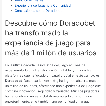
Atención al Cliente
Experiencia de Usuario y Comunidad
Conclusiones sobre Doradobet
Descubre cómo Doradobet
ha transformado la
experiencia de juego para
más de 1 millón de usuarios
En la última década, la industria del juego en línea ha
experimentado una transformación notable, y una de las
plataformas que ha jugado un papel crucial en este cambio es
Doradobet
. Desde su lanzamiento, ha logrado atraer a más de
un millón de usuarios, ofreciendo una experiencia de juego que
combina innovación, seguridad y variedad. Muchos jugadores
han encontrado en esta plataforma no solo una forma de
entretenimiento, sino también una comunidad en la que