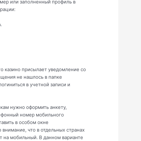
мер или заполненный профиль в
ерации:
.
го казино присылает уведомление со
бщения не нашлось в папке
огиниться в учетной записи и
окам нужно оформить анкету,
лефонный номер мобильного
тавить в особом окне
 внимание, что в отдельных странах
т на мобильный. В данном варианте