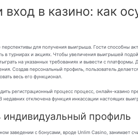
 вход в казино: как о
 перспективы для получения выигрыша. Гости способны акт
ать в турнирах и акциях. Чтобы увеличения выигрышей под
ыграть на указанных требованиях и вывести с платформы. 
ния. Создав персональный профиль, пользователь делает
овать весь его функционал.
ходить регистрационный процесс процесс, онлайн-казино пр
. В недавних отключена функция инкассации настоящих выи
ь индивидуальный профиль
ном заведении с бонусами, вроде Unlim Casino, занимает с