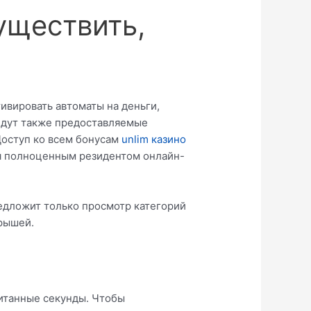
существить,
ивировать автоматы на деньги,
ойдут также предоставляемые
Доступ ко всем бонусам
unlim казино
ся полноценным резидентом онлайн-
едложит только просмотр категорий
грышей.
читанные секунды. Чтобы