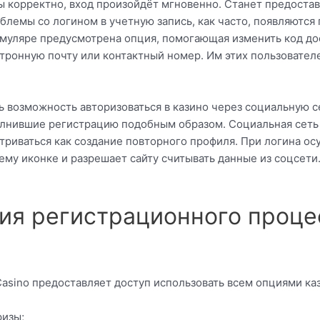
 корректно, вход произойдёт мгновенно. Станет предостав
блемы со логином в учетную запись, как часто, появляются
рмуляре предусмотрена опция, помогающая изменить код до
тронную почту или контактный номер. Им этих пользовател
 возможность авторизоваться в казино через социальную с
олнившие регистрацию подобным образом. Социальная сеть
атриваться как создание повторного профиля. При логина о
му иконке и разрешает сайту считывать данные из соцсети.
я регистрационного проце
Casino предоставляет доступ использовать всем опциями ка
ризы;