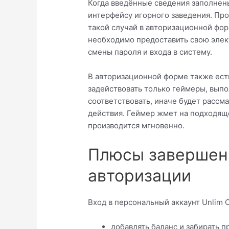
Когда введённые сведения заполнены
интерфейсу игорного заведения. Про
такой случай в авторизационной фо
необходимо предоставить свою элек
смены пароля и входа в систему.
В авторизационной форме также есть
задействовать только геймеры, вып
соответствовать, иначе будет рассм
действия. Геймер жмет на подходяще
производится мгновенно.
Плюсы завершени
авторизации
Вход в персональный аккаунт Unlim 
добавлять баланс и забирать п