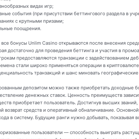
азнообразных видах игр;
вные события (при присутствии беттингового раздела в учр
ваниях с крупными призами;
альные поощрения.
 все бонусы Unlim Casino открываются после внесения сред
рая достаточно для проведения беттинга и участия в промо
грокам предоставляются транзакции с задействованием деб
емена стали широко применяться операции в криптовалюте
енциальность транзакций и шанс миновать географические
рованным депозитом можно также приобретать доходные бо
ествление денежных ставок. Ценность преимуществ зависит
еств приобретает пользователь. Достигнув высших званий,
й возврат средств и оперативный обналичивание. Основной
ода в систему. Будущие ранги нужно добывать, показывая в
торизованные пользователи — способность выиграть растущ