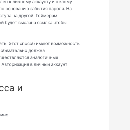
лен к личному аккаунту и целому
 по основанию забытия пароля. На
ступа на другой. Геймерам
ей будет выслана ссылка чтобы
еть. Этот способ имеют возможность
 обязательно должна
существляются аналогичные
 Авторизация в личный аккаунт
сса и
зино: