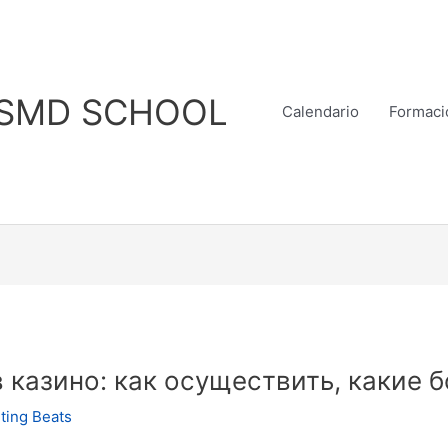
SMD SCHOOL
Calendario
Formaci
 казино: как осуществить, какие 
ting Beats