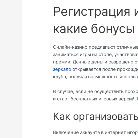
Регистрация и
какие бонусы
Онлайн-казино предлагают отличные
заниматься игры на столе, участвов
премии. Данные деньги разрешено от
зеркало
открывается после прохожде
клуба, получая возможность использ
В случае, если не осуществить про
и старт бесплатных игровых версий
Как организоват
Включение аккаунта в интернет игор