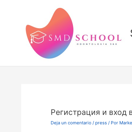
Ir
al
contenido
Регистрация и вход в
Deja un comentario
/
press
/ Por
Marke