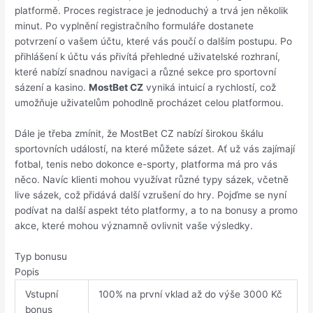
platformě. Proces registrace je jednoduchý a trvá jen několik
minut. Po vyplnění registračního formuláře dostanete
potvrzení o vašem účtu, které vás poučí o dalším postupu. Po
přihlášení k účtu vás přivítá přehledné uživatelské rozhraní,
které nabízí snadnou navigaci a různé sekce pro sportovní
sázení a kasino.
MostBet CZ
vyniká intuicí a rychlostí, což
umožňuje uživatelům pohodlně procházet celou platformou.
Dále je třeba zmínit, že MostBet CZ nabízí širokou škálu
sportovních událostí, na které můžete sázet. Ať už vás zajímají
fotbal, tenis nebo dokonce e-sporty, platforma má pro vás
něco. Navíc klienti mohou využívat různé typy sázek, včetně
live sázek, což přidává další vzrušení do hry. Pojďme se nyní
podívat na další aspekt této platformy, a to na bonusy a promo
akce, které mohou významně ovlivnit vaše výsledky.
Typ bonusu
Popis
Vstupní
100% na první vklad až do výše 3000 Kč
bonus