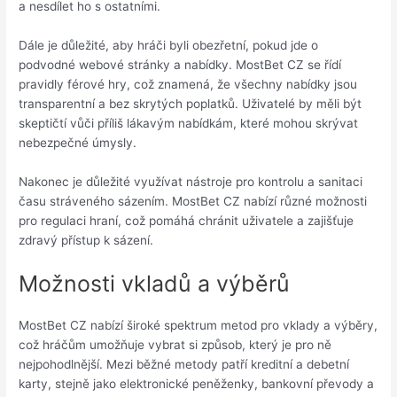
a nesdílet ho s ostatními.
Dále je důležité, aby hráči byli obezřetní, pokud jde o
podvodné webové stránky a nabídky. MostBet CZ se řídí
pravidly férové hry, což znamená, že všechny nabídky jsou
transparentní a bez skrytých poplatků. Uživatelé by měli být
skeptičtí vůči příliš lákavým nabídkám, které mohou skrývat
nebezpečné úmysly.
Nakonec je důležité využívat nástroje pro kontrolu a sanitaci
času stráveného sázením. MostBet CZ nabízí různé možnosti
pro regulaci hraní, což pomáhá chránit uživatele a zajišťuje
zdravý přístup k sázení.
Možnosti vkladů a výběrů
MostBet CZ nabízí široké spektrum metod pro vklady a výběry,
což hráčům umožňuje vybrat si způsob, který je pro ně
nejpohodlnější. Mezi běžné metody patří kreditní a debetní
karty, stejně jako elektronické peněženky, bankovní převody a