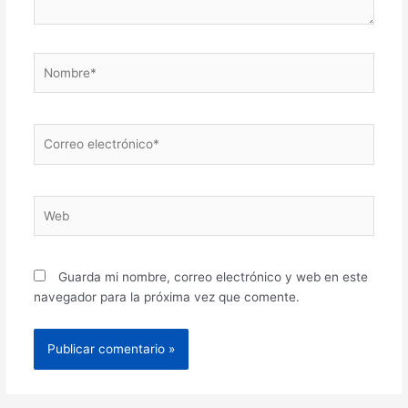
Nombre*
Correo
electrónico*
Web
Guarda mi nombre, correo electrónico y web en este
navegador para la próxima vez que comente.