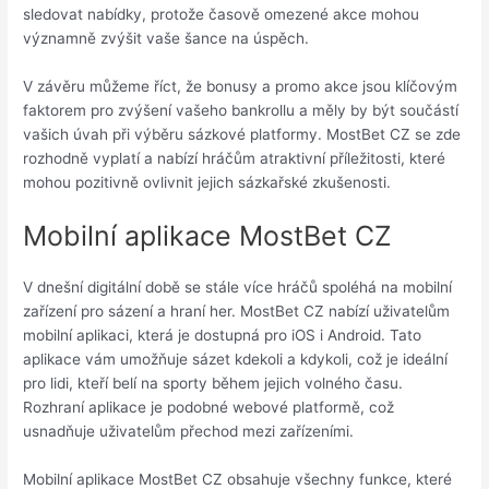
sledovat nabídky, protože časově omezené akce mohou
významně zvýšit vaše šance na úspěch.
V závěru můžeme říct, že bonusy a promo akce jsou klíčovým
faktorem pro zvýšení vašeho bankrollu a měly by být součástí
vašich úvah při výběru sázkové platformy. MostBet CZ se zde
rozhodně vyplatí a nabízí hráčům atraktivní příležitosti, které
mohou pozitivně ovlivnit jejich sázkařské zkušenosti.
Mobilní aplikace MostBet CZ
V dnešní digitální době se stále více hráčů spoléhá na mobilní
zařízení pro sázení a hraní her. MostBet CZ nabízí uživatelům
mobilní aplikaci, která je dostupná pro iOS i Android. Tato
aplikace vám umožňuje sázet kdekoli a kdykoli, což je ideální
pro lidi, kteří belí na sporty během jejich volného času.
Rozhraní aplikace je podobné webové platformě, což
usnadňuje uživatelům přechod mezi zařízeními.
Mobilní aplikace MostBet CZ obsahuje všechny funkce, které