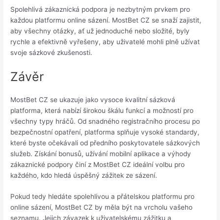
Spolehlivá zákaznická podpora je nezbytným prvkem pro
každou platformu online sázení. MostBet CZ se snaží zajistit,
aby všechny otázky, ať už jednoduché nebo složité, byly
rychle a efektivně vyřešeny, aby uživatelé mohli plně užívat
svoje sázkové zkušenosti.
Závěr
MostBet CZ se ukazuje jako vysoce kvalitní sázková
platforma, která nabízí širokou škálu funkcí a možností pro
všechny typy hráčů. Od snadného registračního procesu po
bezpečnostní opatření, platforma splňuje vysoké standardy,
které byste očekávali od předního poskytovatele sázkových
služeb. Získání bonusů, užívání mobilní aplikace a výhody
zákaznické podpory činí z MostBet CZ ideální volbu pro
každého, kdo hledá úspěšný zážitek ze sázení.
Pokud tedy hledáte spolehlivou a přátelskou platformu pro
online sázení, MostBet CZ by měla být na vrcholu vašeho
seznamu. Jejich závazek k uživatelskému zážitku a