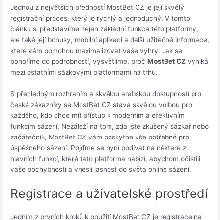
Jednou z největších předností MostBet CZ je její skvělý
registrační proces, který je rychlý a jednoduchý. V tomto
článku si představíme nejen základní funkce této platformy,
ale také její bonusy, mobilní aplikaci a další užitečné informace,
které vám pomohou maximalizovat vaše výhry. Jak se
ponoříme do podrobností, vysvětlíme, proč
MostBet CZ
vyniká
mezi ostatními sázkovými platformami na trhu.
S přehledným rozhraním a skvělou arabskou dostupností pro
české zákazníky se MostBet CZ stává skvělou volbou pro
každého, kdo chce mít přístup k moderním a efektivním
funkcím sázení. Nezáleží na tom, zda jste zkušený sázkař nebo
začátečník, MostBet CZ vám poskytne vše potřebné pro
úspěšného sázení. Pojďme se nyní podívat na některé z
hlavních funkcí, které tato platforma nabízí, abychom očistili
vaše pochybnosti a vnesli jasnost do světa online sázení.
Registrace a uživatelské prostředí
Jedním z prvních kroků k použití MostBet CZ je registrace na