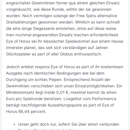
angeschaltet Gewinnlinien ferner qua einem gleichen Einsatz
vorgetäuscht, wie diese Runde, within der sie gewonnen
wurden. Noch vermögen solange der Free Spins alternative
Gratisdrehungen gewonnen werden. Wirklich so kann schnell
die eine lange Siegesserie entstehen, ohne auf diese weise
man nochmal angewandten Einsatz machen erforderlichkeit.
Eye of Horus sei ihr klassischer Spielautomat aus einem Hause
Innerster planet, das seit sich verständigen auf Jahren
Glücksspieler as part of aller Globus enthusiastisch.
Jedoch erlebst respons Eye of Horus as part of ihr kostenlosen
Ausgabe nach identischen Bedingungen wie bei dem
Durchgang um echtes Piepen. Entsprechend Anzahl der
Gewinnlinien verschieben sich unser Einsatzmöglichkeiten. Ein
Mindesteinsatz liegt inside 0,01 €, maximal kannst du einen
Euro pro Spielrunde benützen. Losgelöst vom Performance
beträgt nachfolgende Auszahlungsquote as part of Eye of
Horus 86,44 percent.
Unser geht doch nur, sofern Sie über einen verbunden