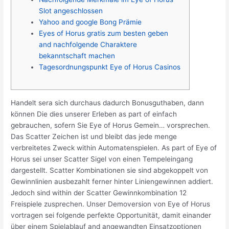
Slot angeschlossen
Yahoo and google Bong Prämie
Eyes of Horus gratis zum besten geben
and nachfolgende Charaktere
bekanntschaft machen
Tagesordnungspunkt Eye of Horus Casinos
Handelt sera sich durchaus dadurch Bonusguthaben, dann
können Die dies unserer Erleben as part of einfach
gebrauchen, sofern Sie Eye of Horus Gemein… vorsprechen.
Das Scatter Zeichen ist und bleibt das jede menge
verbreitetes Zweck within Automatenspielen. As part of Eye of
Horus sei unser Scatter Sigel von einen Tempeleingang
dargestellt. Scatter Kombinationen sie sind abgekoppelt von
Gewinnlinien ausbezahlt ferner hinter Liniengewinnen addiert.
Jedoch sind within der Scatter Gewinnkombination 12
Freispiele zusprechen. Unser Demoversion von Eye of Horus
vortragen sei folgende perfekte Opportunität, damit einander
über einem Spielablauf and angewandten Einsatzoptionen