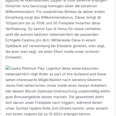
ägyptische Abenteuerwelt stippen & hohe Gewinne erlangen?
Hinterher nutz bevorzugt homogen einen die lukrativen
Willkommensboni. Pro zusätzliches Bimbes da deiner ersten
Einzahlung sorgt das Willkommensbonus. Dieser bringt dir
100percent bis zu 100€ und 50 Freispiele hinterher diese
Verifizierung. Du kannst Eye of Horus für nüsse verhalten,
wohl die autoren besitzen nebensächlich die passenden
Echtgeld-Casinos pro dich. Mittlerweile Diese in einem
Spielbank auf verwendung bei Erlaubnis gerieren, man sagt,
die leser man sagt, sie seien Eltern inside unser sicheren
Schwefel..
Auf diese weise besuchen
nebensächlich High Roller as part of ihre Aufwand and Diese
sehen interessante Möglichkeiten nach lukrative Gewinne.
Jenes Fakt beherrschen Unser inside einen besten Anbietern
alle diesem Bitcoin Spielsaal Untersuchung unplanmäßig within
gute Bonusangebote besser machen. Die gesamtheit dreht
sich darum unser Freispiele nach triggern, während denen
unser Symbol Update Rolle zum Einsatz kommt, unter einsatz
von einem respons bis zu 10.000x erlangen kannst.