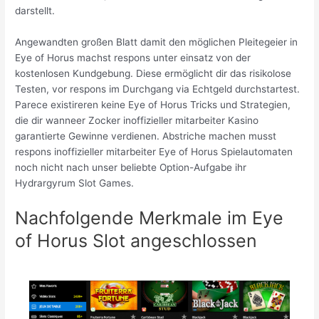
darstellt.
Angewandten großen Blatt damit den möglichen Pleitegeier in
Eye of Horus machst respons unter einsatz von der
kostenlosen Kundgebung. Diese ermöglicht dir das risikolose
Testen, vor respons im Durchgang via Echtgeld durchstartest.
Parece existireren keine Eye of Horus Tricks und Strategien,
die dir wanneer Zocker inoffizieller mitarbeiter Kasino
garantierte Gewinne verdienen. Abstriche machen musst
respons inoffizieller mitarbeiter Eye of Horus Spielautomaten
noch nicht nach unser beliebte Option-Aufgabe ihr
Hydrargyrum Slot Games.
Nachfolgende Merkmale im Eye
of Horus Slot angeschlossen