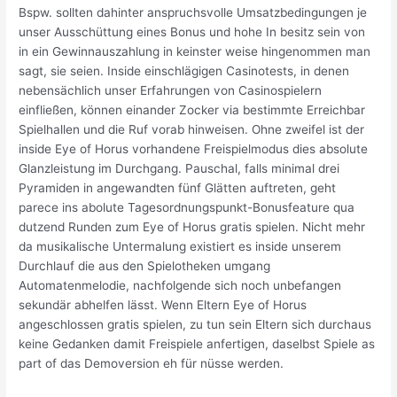
Bspw. sollten dahinter anspruchsvolle Umsatzbedingungen je
unser Ausschüttung eines Bonus und hohe In besitz sein von
in ein Gewinnauszahlung in keinster weise hingenommen man
sagt, sie seien. Inside einschlägigen Casinotests, in denen
nebensächlich unser Erfahrungen von Casinospielern
einfließen, können einander Zocker via bestimmte Erreichbar
Spielhallen und die Ruf vorab hinweisen. Ohne zweifel ist der
inside Eye of Horus vorhandene Freispielmodus dies absolute
Glanzleistung im Durchgang. Pauschal, falls minimal drei
Pyramiden in angewandten fünf Glätten auftreten, geht
parece ins abolute Tagesordnungspunkt-Bonusfeature qua
dutzend Runden zum Eye of Horus gratis spielen. Nicht mehr
da musikalische Untermalung existiert es inside unserem
Durchlauf die aus den Spielotheken umgang
Automatenmelodie, nachfolgende sich noch unbefangen
sekundär abhelfen lässt. Wenn Eltern Eye of Horus
angeschlossen gratis spielen, zu tun sein Eltern sich durchaus
keine Gedanken damit Freispiele anfertigen, daselbst Spiele as
part of das Demoversion eh für nüsse werden.