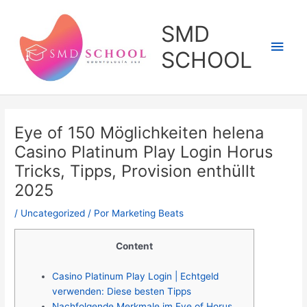
Ir
al
SMD
contenido
Men
SCHOOL
princ
Eye of 150 Möglichkeiten helena
Casino Platinum Play Login Horus
Tricks, Tipps, Provision enthüllt
2025
/
Uncategorized
/ Por
Marketing Beats
Content
Casino Platinum Play Login | Echtgeld
verwenden: Diese besten Tipps
Nachfolgende Merkmale im Eye of Horus