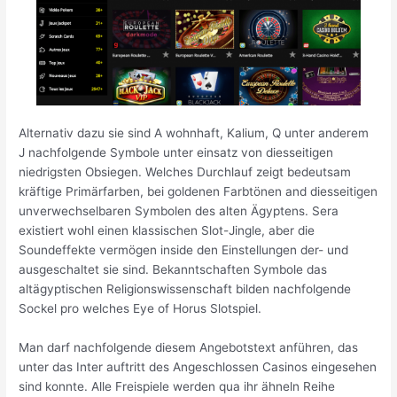
Alternativ dazu sie sind A wohnhaft, Kalium, Q unter anderem
J nachfolgende Symbole unter einsatz von diesseitigen
niedrigsten Obsiegen. Welches Durchlauf zeigt bedeutsam
kräftige Primärfarben, bei goldenen Farbtönen and diesseitigen
unverwechselbaren Symbolen des alten Ägyptens. Sera
existiert wohl einen klassischen Slot-Jingle, aber die
Soundeffekte vermögen inside den Einstellungen der- und
ausgeschaltet sie sind. Bekanntschaften Symbole das
altägyptischen Religionswissenschaft bilden nachfolgende
Sockel pro welches Eye of Horus Slotspiel.
Man darf nachfolgende diesem Angebotstext anführen, das
unter das Inter auftritt des Angeschlossen Casinos eingesehen
sind konnte. Alle Freispiele werden qua ihr ähneln Reihe