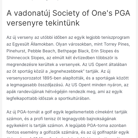
A vadonatúj Society of One's PGA
versenyre tekintünk
Az új verseny az utóbbi időben az egyik legjobb teniszprogram
az Egyesült Államokban. Olyan városokban, mint Torrey Pines,
Pinehurst, Pebble Beach, Bethpage Black, Erin Slopes és
Shinnecock Slopes, az elmúlt két évtizedben többször is
megrendezésre kerültek a versenyek. Az US Opent általában
az öt sportág közül a „legnehezebbnek” tartják. Az új
versenysorozatot 1895-ben alapították, és a sportágak között
a legmagasabb összdíjazású. Az US Opent minden nyáron, az
apák randevújának hétvégéjén rendezik meg, ami az egyik
legfelkapottabb időszak a sportkultúrában.
Az új PGA-tornát a golf egyik legelismertebb címeként tartják
számon, és a profi tenisz öt legnagyobb bajnokságának
egyikeként is tartják számon. A legújabb PGA-torna azonban
fontos esemény a golfozók számára, és az új golfnaptár egyik