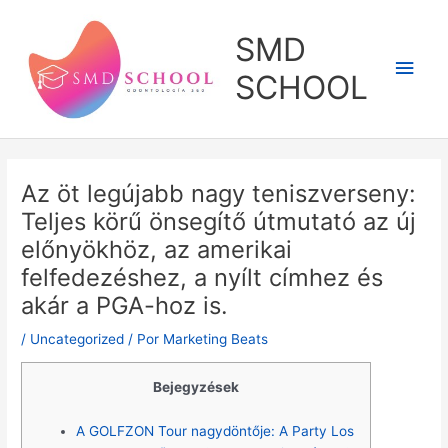
Ir
al
SMD
contenido
Men
SCHOOL
princ
Az öt legújabb nagy teniszverseny:
Teljes körű önsegítő útmutató az új
előnyökhöz, az amerikai
felfedezéshez, a nyílt címhez és
akár a PGA-hoz is.
/
Uncategorized
/ Por
Marketing Beats
Bejegyzések
A GOLFZON Tour nagydöntője: A Party Los