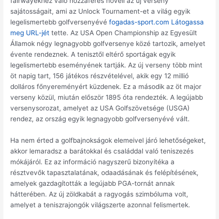
fairwayekhez való hozzáférés növeli az új verseny
sajátosságait, ami az Unlock Tournament-et a világ egyik
legelismertebb golfversenyévé
fogadas-sport.com Látogassa
meg URL-jét
tette. Az USA Open Championship az Egyesült
Államok négy legnagyobb golfversenye közé tartozik, amelyet
évente rendeznek. A tenisztől eltérő sportágak egyik
legelismertebb eseményének tartják. Az új verseny több mint
öt napig tart, 156 játékos részvételével, akik egy 12 millió
dolláros főnyereményért küzdenek. Ez a második az öt major
verseny közül, miután először 1895 óta rendezték. A legújabb
versenysorozat, amelyet az USA Golfszövetsége (USGA)
rendez, az ország egyik legnagyobb golfversenyévé vált.
Ha nem érted a golfbajnokságok elemeivel járó lehetőségeket,
akkor lemaradsz a barátokkal és családdal való teniszezés
mókájáról. Ez az információ nagyszerű bizonyítéka a
résztvevők tapasztalatának, odaadásának és felépítésének,
amelyek gazdagították a legújabb PGA-tornát annak
hátterében. Az új zöldkabát a ragyogás szimbóluma volt,
amelyet a teniszrajongók világszerte azonnal felismertek.