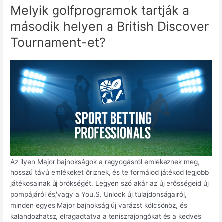
Melyik golfprogramok tartják a
második helyen a British Discover
Tournament-et?
Az ilyen Major bajnokságok a ragyogásról emlékeznek meg,
hosszú távú emlékeket őriznek, és te formálod játékod legjobb
játékosainak új örökségét. Legyen szó akár az új erősségeid új
pompájáról és/vagy a You.S. Unlock új tulajdonságairól,
minden egyes Major bajnokság új varázst kölcsönöz, és
kalandozhatsz, elragadtatva a teniszrajongókat és a kedves