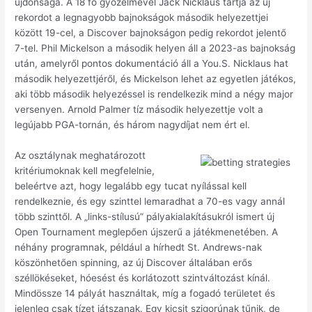
újdonsága. A 18 fő győzelmével Jack Nicklaus tartja az új
rekordot a legnagyobb bajnokságok második helyezettjei
között 19-cel, a Discover bajnokságon pedig rekordot jelentő
7-tel. Phil Mickelson a második helyen áll a 2023-as bajnokság
után, amelyről pontos dokumentáció áll a You.S. Nicklaus hat
második helyezettjéről, és Mickelson lehet az egyetlen játékos,
aki több második helyezéssel is rendelkezik mind a négy major
versenyen. Arnold Palmer tíz második helyezettje volt a
legújabb PGA-tornán, és három nagydíjat nem ért el.
Az osztálynak meghatározott
kritériumoknak kell megfelelnie,
beleértve azt, hogy legalább egy tucat nyílással kell
rendelkeznie, és egy szinttel lemaradhat a 70-es vagy annál
több szinttől. A „links-stílusú” pályakialakításukról ismert új
Open Tournament meglepően újszerű a játékmenetében. A
néhány programnak, például a hírhedt St. Andrews-nak
köszönhetően spinning, az új Discover általában erős
széllökéseket, hóesést és korlátozott szintváltozást kínál.
Mindössze 14 pályát használtak, míg a fogadó területet és
jelenleg csak tízet játszanak. Egy kicsit szigorúnak tűnik, de