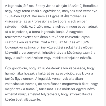
A legendás játékos, Bobby Jones alapján készült új Benefits a
négy nagy torna közül a legrövidebb, melynek első versenye
1934-ben zajlott. Bár nem az Egyesült Államokban és
világszerte, az új Professionals továbbra is sok ember
szívében hódít. Az új zöld mez, amelyet minden évben adnak
át a bajnoknak, a torna legendás ikonja. A nagyobb
teniszversenyeket általában a tévében közvetítik, olyan
csatornákon keresztül, mint a CBS, az NBC és az ESPN.
Ugyanakkor számos online közvetítési szolgáltatás élőben
közvetíti a versenyeket, lehetővé téve a közönség számára,
hogy a saját eszközeiken vagy mobiltelefonjukon nézzék.
Úgy gondolom, hogy az új Mesterek azon képessége, hogy
harmóniába hozzák a kultúrát és az evolúciót, egyik oka a
tartós figyelemnek. A legújabb versenyek általában
változásokat hoznak, de aprólékosan megtervezik őket, hogy
megőrizzék a tudás új tartalmát. Ez a módszer egyedi nézői
élményt nyújt, amelyet folytathatsz, hogy szórakoztasd a
közönséget világszerte.