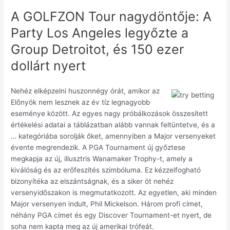
A GOLFZON Tour nagydöntője: A
Party Los Angeles legyőzte a
Group Detroitot, és 150 ezer
dollárt nyert
Nehéz elképzelni huszonnégy órát, amikor az
Előnyök nem lesznek az év tíz legnagyobb
eseménye között. Az egyes nagy próbálkozások összesített
értékelési adatai a táblázatban alább vannak feltüntetve, és a
… kategóriába sorolják őket, amennyiben a Major versenyeket
évente megrendezik. A PGA Tournament új győztese
megkapja az új, illusztris Wanamaker Trophy-t, amely a
kiválóság és az erőfeszítés szimbóluma. Ez kézzelfogható
bizonyítéka az elszántságnak, és a siker öt nehéz
versenyidőszakon is megmutatkozott. Az egyetlen, aki minden
Major versenyen indult, Phil Mickelson. Három profi címet,
néhány PGA címet és egy Discover Tournament-et nyert, de
soha nem kapta meg az új amerikai trófeát.