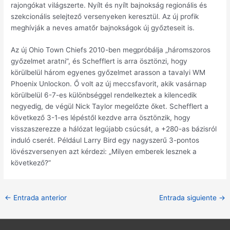
rajongókat világszerte. Nyílt és nyílt bajnokság regionális és
szekcionális selejtező versenyeken keresztül. Az új profik
meghívják a neves amatőr bajnokságok új győzteseit is.
Az új Ohio Town Chiefs 2010-ben megpróbálja „háromszoros
győzelmet aratni”, és Schefflert is arra ösztönzi, hogy
körülbelül három egyenes győzelmet arasson a tavalyi WM
Phoenix Unlockon. Ő volt az új meccsfavorit, akik vasárnap
körülbelül 6-7-es különbséggel rendelkeztek a kilencedik
negyedig, de végül Nick Taylor megelőzte őket. Schefflert a
következő 3-1-es lépéstől kezdve arra ösztönzik, hogy
visszaszerezze a hálózat legújabb csúcsát, a +280-as bázisról
induló cserét. Például Larry Bird egy nagyszerű 3-pontos
lövészversenyen azt kérdezi: „Milyen emberek lesznek a
következő?”
Navegación
←
Entrada anterior
Entrada siguiente
→
de
entradas