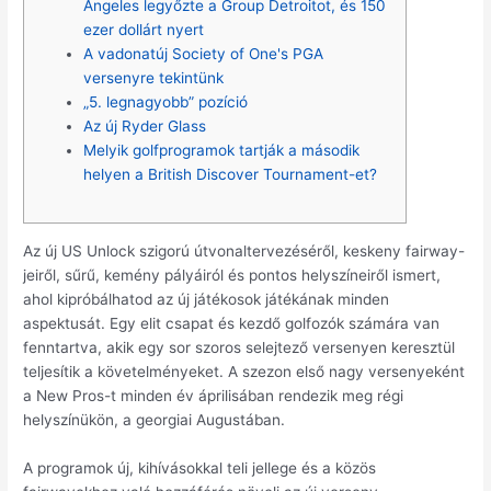
Angeles legyőzte a Group Detroitot, és 150
ezer dollárt nyert
A vadonatúj Society of One's PGA
versenyre tekintünk
„5. legnagyobb” pozíció
Az új Ryder Glass
Melyik golfprogramok tartják a második
helyen a British Discover Tournament-et?
Az új US Unlock szigorú útvonaltervezéséről, keskeny fairway-
jeiről, sűrű, kemény pályáiról és pontos helyszíneiről ismert,
ahol kipróbálhatod az új játékosok játékának minden
aspektusát. Egy elit csapat és kezdő golfozók számára van
fenntartva, akik egy sor szoros selejtező versenyen keresztül
teljesítik a követelményeket.
A szezon első nagy versenyeként
a New Pros-t minden év áprilisában rendezik meg régi
helyszínükön, a georgiai Augustában.
A programok új, kihívásokkal teli jellege és a közös