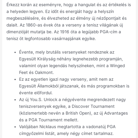
Érkezz korán az eseményre, hogy a hangulat és az értékelés is
a helyeden legyen. Ez időt és energiát hagy a helyszín
megbeszélésére, és élvezheted az élmény új nézőpontjait és
dalait. Az 1860-as évek óta a verseny a tenisz világának új
dimenzióját mutatja be. Az 1916 óta a legújabb PGA-cím a
tenisz öt legfontosabb vasárnapjának egyike.
Évente, mely brutális versenyeket rendeznek az
Egyesült Királyság néhány legnehezebb programján,
valamint olyan legendás helyszíneken, mint a Winged
Feet és Oakmont.
Ez az egyetlen igazi nagy verseny, amit nem az
Egyesült Államokból játszanak, és más programokban is
évente előfordul.
Az új You.S. Unlock a négyévente megrendezett nagy
teniszversenyek egyike, a Discover Tournament
(közismertebb nevén a British Open), az új Advantages
és a PGA Tournament mellett.
Valójában Nicklaus megtartotta a vadonatúj PGA
címgyőzelmi listát, amely négy címet tartalmaz.