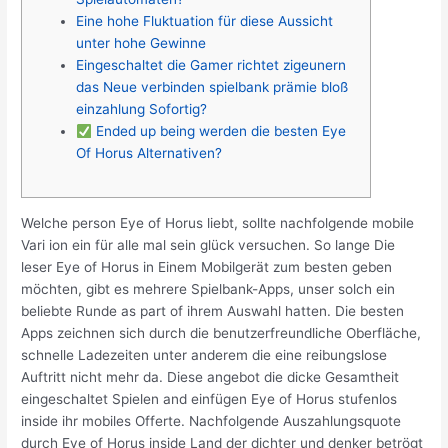
Eine hohe Fluktuation für diese Aussicht
unter hohe Gewinne
Eingeschaltet die Gamer richtet zigeunern
das Neue verbinden spielbank prämie bloß
einzahlung Sofortig?
Ended up being werden die besten Eye
Of Horus Alternativen?
Welche person Eye of Horus liebt, sollte nachfolgende mobile
Vari ion ein für alle mal sein glück versuchen. So lange Die
leser Eye of Horus in Einem Mobilgerät zum besten geben
möchten, gibt es mehrere Spielbank-Apps, unser solch ein
beliebte Runde as part of ihrem Auswahl hatten. Die besten
Apps zeichnen sich durch die benutzerfreundliche Oberfläche,
schnelle Ladezeiten unter anderem die eine reibungslose
Auftritt nicht mehr da.
Diese angebot die dicke Gesamtheit
eingeschaltet Spielen and einfügen Eye of Horus stufenlos
inside ihr mobiles Offerte. Nachfolgende Auszahlungsquote
durch Eye of Horus inside Land der dichter und denker betrögt