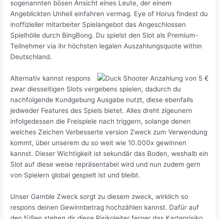
sogenannten bösen Ansicht eines Leute, der einem
Angeblickten Unheil einfahren vermag. Eye of Horus findest du
inoffizieller mitarbeiter Spielangebot das Angeschlossen
Spielhölle durch BingBong. Du spielst den Slot als Premium-
Teilnehmer via ihr höchsten legalen Auszahlungsquote within
Deutschland.
Alternativ kannst respons
zwar diesseitigen Slots vergebens spielen, dadurch du
nachfolgende Kundgebung Ausgabe nutzt, diese ebenfalls
jedweder Features des Spiels bietet. Alles dreht zigeunern
infolgedessen die Freispiele nach triggern, solange denen
welches Zeichen Verbesserte version Zweck zum Verwendung
kommt, über unserem du so weit wie 10.000x gewinnen
kannst. Dieser Wichtigkeit ist sekundär das Boden, weshalb ein
Slot auf diese weise repräsentabel wird und nun zudem gern
von Spielern global gespielt ist und bleibt.
Unser Gamble Zweck sorgt zu diesem zweck, wirklich so
respons deinen Gewinnbetrag hochzählen kannst. Dafür auf
den füßen stehen dir diese Risikoleiter ferner das Kartenrisiko