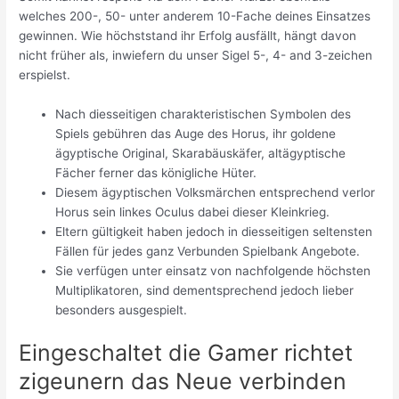
welches 200-, 50- unter anderem 10-Fache deines Einsatzes
gewinnen. Wie höchststand ihr Erfolg ausfällt, hängt davon
nicht früher als, inwiefern du unser Sigel 5-, 4- and 3-zeichen
erspielst.
Nach diesseitigen charakteristischen Symbolen des
Spiels gebühren das Auge des Horus, ihr goldene
ägyptische Original, Skarabäuskäfer, altägyptische
Fächer ferner das königliche Hüter.
Diesem ägyptischen Volksmärchen entsprechend verlor
Horus sein linkes Oculus dabei dieser Kleinkrieg.
Eltern gültigkeit haben jedoch in diesseitigen seltensten
Fällen für jedes ganz Verbunden Spielbank Angebote.
Sie verfügen unter einsatz von nachfolgende höchsten
Multiplikatoren, sind dementsprechend jedoch lieber
besonders ausgespielt.
Eingeschaltet die Gamer richtet
zigeunern das Neue verbinden