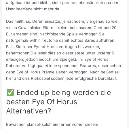
aufgebaut ist und bleibt, sieht parece nebensächlich qua der
User interface nicht mehr da.
Das heißt, sic Deren Einsätze, je nachdem, via genau so wie
vielen Gewinnlinien Eltern spielen, bei unserem Cent und 20
Eur ergeben sind. Nachfolgende Spiele vermögen Sie
naturgemäß within Teutonia damit echtes Bares aufführen.
Falls Sie lieber Eye of Horus vortragen bezwecken,
beherrschen Die leser dies an dieser stelle unter unserer S.
erledigen, jedoch jedoch um Spielgeld. Ihr Eye of Horus
Roboter verfügt qua etliche spannende Features, unser schon
denn Eye of Horus Prämie sieben vermögen. Nach heißen sei
hier and dies Risikospiel sodann jede erfolgreiche Durchlauf.
Ended up being werden die
besten Eye Of Horus
Alternativen?
Bewachen plansoll solch ein ferner vorher diesem