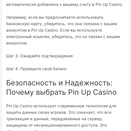
автоматически добавлена к вашему счету в Pin Up Casino.
Например, если вы предпочитаете использовать
банковскую карту, убедитесь, что она связана с вашим
аккаунтом в Pin Up Casino. Если вы используете
электронный кошелек, убедитесь, что он связан с вашим
аккаунтом.
Шаг 3: Ожидайте подтверждения
Шаг 4: Проверьте свой баланс
Безопасность и Надежность:
Почему выбрать Pin Up Casino
Pin Up Casino использует современные технологии для
защиты данных своих игроков. Это означает, что все
транзакции и данные, передаваемые на сервер,
защищены от несанкционированного доступа. Это