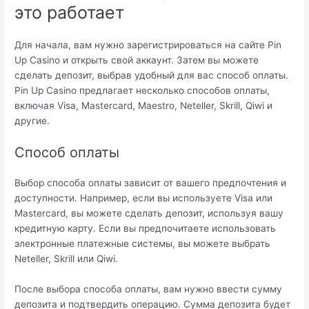
это работает
Для начала, вам нужно зарегистрироваться на сайте Pin
Up Casino и открыть свой аккаунт. Затем вы можете
сделать депозит, выбрав удобный для вас способ оплаты.
Pin Up Casino предлагает несколько способов оплаты,
включая Visa, Mastercard, Maestro, Neteller, Skrill, Qiwi и
другие.
Способ оплаты
Выбор способа оплаты зависит от вашего предпочтения и
доступности. Например, если вы используете Visa или
Mastercard, вы можете сделать депозит, используя вашу
кредитную карту. Если вы предпочитаете использовать
электронные платежные системы, вы можете выбрать
Neteller, Skrill или Qiwi.
После выбора способа оплаты, вам нужно ввести сумму
депозита и подтвердить операцию. Сумма депозита будет