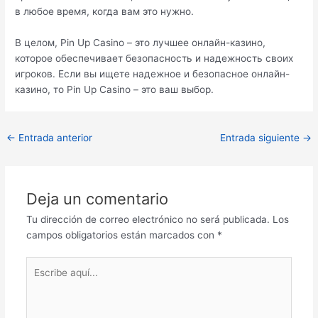
в любое время, когда вам это нужно.
В целом, Pin Up Casino – это лучшее онлайн-казино,
которое обеспечивает безопасность и надежность своих
игроков. Если вы ищете надежное и безопасное онлайн-
казино, то Pin Up Casino – это ваш выбор.
Navegación
←
Entrada anterior
Entrada siguiente
→
de
entradas
Deja un comentario
Tu dirección de correo electrónico no será publicada.
Los
campos obligatorios están marcados con
*
Escribe
aquí...