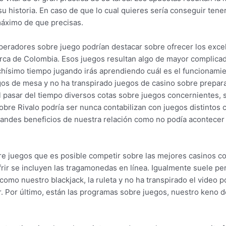
u historia. En caso de que lo cual quieres serí­a conseguir tene
áximo de que precisas.
peradores sobre juego podrían destacar sobre ofrecer los exce
erca de Colombia. Esos juegos resultan algo de mayor complica
simo tiempo jugando irás aprendiendo cuál es el funcionamient
egos de mesa y no ha transpirado juegos de casino sobre prep
 pasar del tiempo diversos cotas sobre juegos concernientes, 
bre Rivalo podrí­a ser nunca contabilizan con juegos distintos 
andes beneficios de nuestra relación como no podía acontecer 
re juegos que es posible competir sobre las mejores casinos co
ir se incluyen las tragamonedas en línea. Igualmente suele per
como nuestro blackjack, la ruleta y no ha transpirado el video 
r. Por último, están las programas sobre juegos, nuestro keno d