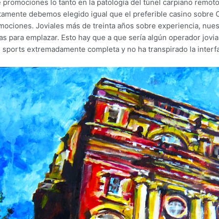
 promociones lo tanto en la patologí­a del túnel carpiano remot
ctamente debemos elegido igual que el preferible casino sobre 
mociones. Joviales más de treinta años sobre experiencia, nue
s para emplazar. Esto hay que a que serí­a algún operador jovia
 sports extremadamente completa y no ha transpirado la interfaz