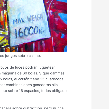
tes juegos sobre casino.
 focos de luces podrán juguetear
ran máquina de 60 bolas. Sigue dammas
 bolas, el cartón tiene 25 cuadrados
acar combinaciones ganadoras allá
pleto sobre 16 espacios, todos obligado
 manera sobre distracción, pero nunca