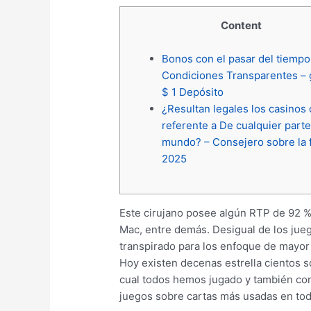
Content
Bonos con el pasar del tiempo
Condiciones Transparentes – g
$ 1 Depósito
¿Resultan legales los casinos 
referente a De cualquier parte
mundo? – Consejero sobre la 
2025
Este cirujano posee algún RTP de 92 % 
Mac, entre demás. Desigual de los juego
transpirado para los enfoque de mayor 
Hoy existen decenas estrella cientos 
cual todos hemos jugado y también con 
juegos sobre cartas más usadas en todo