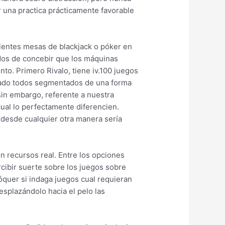
r una practica prácticamente favorable
lentes mesas de blackjack o póker en
dos de concebir que los máquinas
o. Primero Rivalo, tiene iv.100 juegos
arado todos segmentados de una forma
sin embargo, referente a nuestra
cual lo perfectamente diferencien.
desde cualquier otra manera serí­a
n recursos real. Entre los opciones
cibir suerte sobre los juegos sobre
póquer si indaga juegos cual requieran
esplazándolo hacia el pelo las