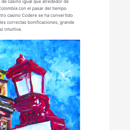
o de casino igual que alrededor de
Colombia con el pasar del tiempo
stro casino Codere se ha convertido
les correctas bonificaciones, grande
 intuitiva.