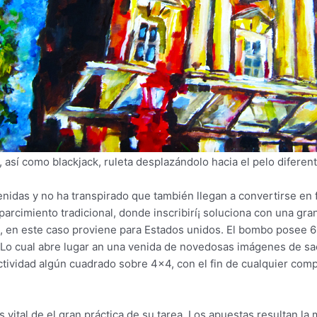
 así como blackjack, ruleta desplazándolo hacia el pelo diferen
enidas y no ha transpirado que también llegan a convertirse en
sparcimiento tradicional, donde inscribirí¡ soluciona con una g
, en este caso proviene para Estados unidos. El bombo posee 65
s. Lo cual abre lugar an una venida de novedosas imágenes de s
 actividad algún cuadrado sobre 4×4, con el fin de cualquier com
vital de el gran práctica de su tarea. Los apuestas resultan la