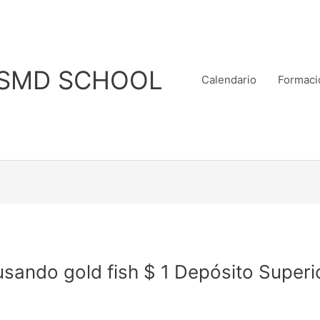
SMD SCHOOL
Calendario
Formaci
sando gold fish $ 1 Depósito Superi