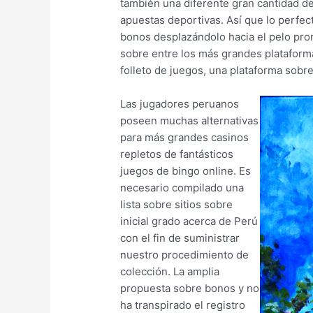
también una diferente gran cantidad de
apuestas deportivas. Así que lo perfe
bonos desplazándolo hacia el pelo pro
sobre entre los más grandes plataforma
folleto de juegos, una plataforma sobre
Las jugadores peruanos
poseen muchas alternativas
para más grandes casinos
repletos de fantásticos
juegos de bingo online. Es
necesario compilado una
lista sobre sitios sobre
inicial grado acerca de Perú
con el fin de suministrar
nuestro procedimiento de
colección. La amplia
propuesta sobre bonos y no
ha transpirado el registro