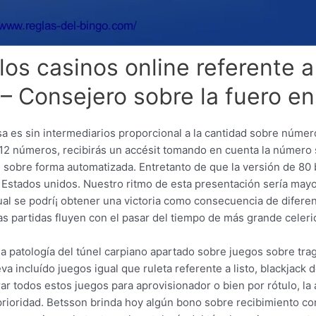
los casinos online referente 
– Consejero sobre la fuero e
sa es sin intermediarios proporcional a la cantidad sobre númer
12 números, recibirás un accésit tomando en cuenta la número s
an sobre forma automatizada. Entretanto de que la versión de 80 
 Estados unidos. Nuestro ritmo de esta presentación serí­a ma
cual se podrí¡ obtener una victoria como consecuencia de difer
as partidas fluyen con el pasar del tiempo de más grande celeri
a patologí­a del túnel carpiano apartado sobre juegos sobre tr
eva incluído juegos igual que ruleta referente a listo, blackjack
rar todos estos juegos para aprovisionador o bien por rótulo, la
rioridad. Betsson brinda hoy algún bono sobre recibimiento co