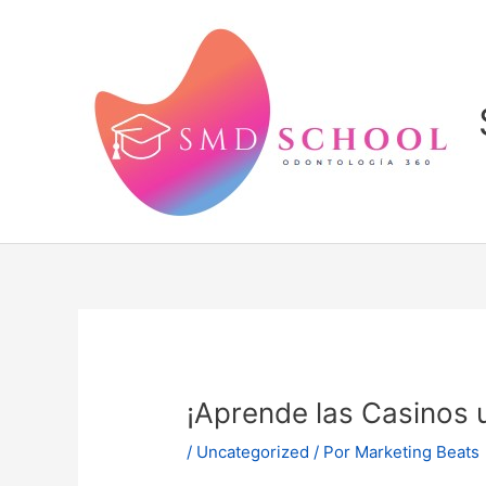
Ir
al
contenido
¡Aprende las Casinos u
/
Uncategorized
/ Por
Marketing Beats