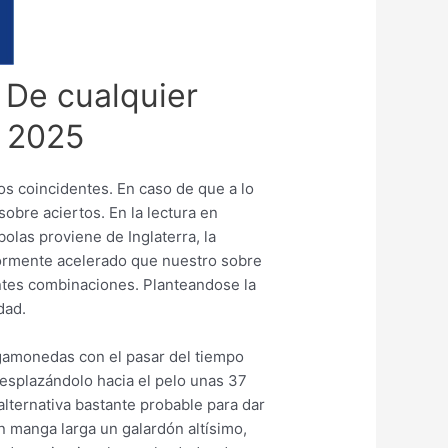
a De cualquier
n 2025
os coincidentes. En caso de que a lo
obre aciertos. En la lectura en
bolas proviene de Inglaterra, la
yormente acelerado que nuestro sobre
entes combinaciones. Planteandose la
dad.
agamonedas con el pasar del tiempo
 desplazándolo hacia el pelo unas 37
 alternativa bastante probable para dar
n manga larga un galardón altísimo,