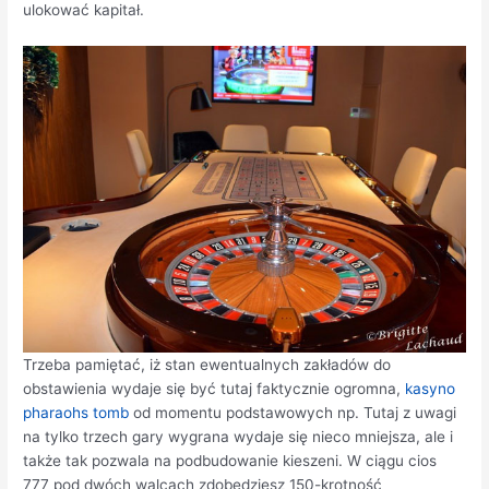
ulokować kapitał.
Trzeba pamiętać, iż stan ewentualnych zakładów do
obstawienia wydaje się być tutaj faktycznie ogromna,
kasyno
pharaohs tomb
od momentu podstawowych np. Tutaj z uwagi
na tylko trzech gary wygrana wydaje się nieco mniejsza, ale i
także tak pozwala na podbudowanie kieszeni. W ciągu cios
777 pod dwóch walcach zdobędziesz 150-krotność