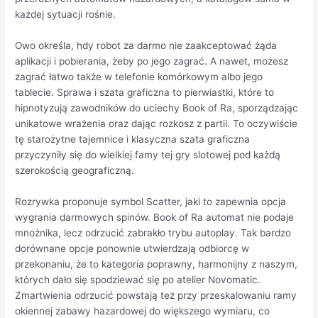
każdej sytuacji rośnie.
Owo określa, hdy robot za darmo nie zaakceptować żąda
aplikacji i pobierania, żeby po jego zagrać. A nawet, możesz
zagrać łatwo także w telefonie komórkowym albo jego
tablecie. Sprawa i szata graficzna to pierwiastki, które to
hipnotyzują zawodników do uciechy Book of Ra, sporządzając
unikatowe wrażenia oraz dając rozkosz z partii. To oczywiście
tę starożytne tajemnice i klasyczna szata graficzna
przyczyniły się do wielkiej famy tej gry slotowej pod każdą
szerokością geograficzną.
Rozrywka proponuje symbol Scatter, jaki to zapewnia opcja
wygrania darmowych spinów. Book of Ra automat nie podaje
mnożnika, lecz odrzucić zabrakło trybu autoplay. Tak bardzo
dorównane opcje ponownie utwierdzają odbiorcę w
przekonaniu, że to kategoria poprawny, harmonijny z naszym,
których dało się spodziewać się po atelier Novomatic.
Zmartwienia odrzucić powstają też przy przeskalowaniu ramy
okiennej zabawy hazardowej do większego wymiaru, co