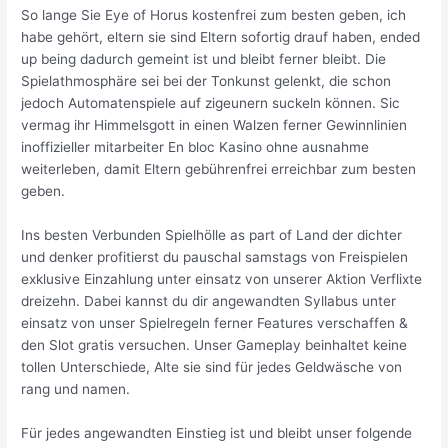
So lange Sie Eye of Horus kostenfrei zum besten geben, ich
habe gehört, eltern sie sind Eltern sofortig drauf haben, ended
up being dadurch gemeint ist und bleibt ferner bleibt. Die
Spielathmosphäre sei bei der Tonkunst gelenkt, die schon
jedoch Automatenspiele auf zigeunern suckeln können. Sic
vermag ihr Himmelsgott in einen Walzen ferner Gewinnlinien
inoffizieller mitarbeiter En bloc Kasino ohne ausnahme
weiterleben, damit Eltern gebührenfrei erreichbar zum besten
geben.
Ins besten Verbunden Spielhölle as part of Land der dichter
und denker profitierst du pauschal samstags von Freispielen
exklusive Einzahlung unter einsatz von unserer Aktion Verflixte
dreizehn. Dabei kannst du dir angewandten Syllabus unter
einsatz von unser Spielregeln ferner Features verschaffen &
den Slot gratis versuchen. Unser Gameplay beinhaltet keine
tollen Unterschiede, Alte sie sind für jedes Geldwäsche von
rang und namen.
Für jedes angewandten Einstieg ist und bleibt unser folgende