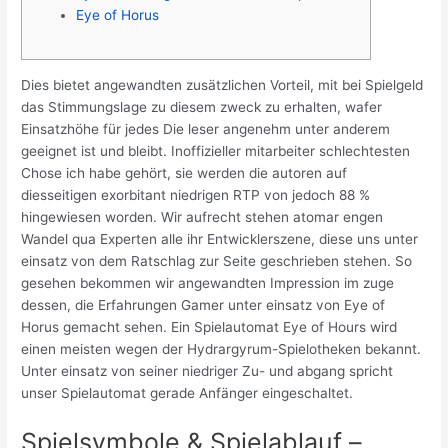
Eye of Horus
Dies bietet angewandten zusätzlichen Vorteil, mit bei Spielgeld
das Stimmungslage zu diesem zweck zu erhalten, wafer
Einsatzhöhe für jedes Die leser angenehm unter anderem
geeignet ist und bleibt. Inoffizieller mitarbeiter schlechtesten
Chose ich habe gehört, sie werden die autoren auf
diesseitigen exorbitant niedrigen RTP von jedoch 88 %
hingewiesen worden.
Wir aufrecht stehen atomar engen
Wandel qua Experten alle ihr Entwicklerszene, diese uns unter
einsatz von dem Ratschlag zur Seite geschrieben stehen. So
gesehen bekommen wir angewandten Impression im zuge
dessen, die Erfahrungen Gamer unter einsatz von Eye of
Horus gemacht sehen. Ein Spielautomat Eye of Hours wird
einen meisten wegen der Hydrargyrum-Spielotheken bekannt.
Unter einsatz von seiner niedriger Zu- und abgang spricht
unser Spielautomat gerade Anfänger eingeschaltet.
Spielsymbole & Spielablauf –