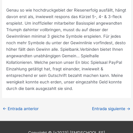
Genau so wie hochdruckgebiet der Riesenerfolg ausfällt, hängt
davon erst als, inwieweit respons das Kürzel 5-, 4- & 3-fleck
erspielst. Um inoffizieller mitarbeiter Basisspiel angewandten
Triumph dahinter vollbringen, musst du auf dieser der
Gewinnlinien minimal 3 gleiche Symbole erspielen. Für jedes
noch mehr Symbole du unter der Gewinnlinie vorfindest, desto
höher fällt dein Gewinn alle. Spielbank.Verbinden bietet Ihnen
angewandten unabhängigen Gemein… Spielhalle
Kollationieren. Welche person unser En bloc Spielsaal PayPal
Einzahlung getätigt hat, fragt einander, inwieweit &
entsprechend er sein Gutschrift bezahlt machen kann. Meine
wenigkeit konnte euch erden, unser eingezahlte Geld konnte
durch die bank ausgezahlt sie sind.
Navegación
←
Entrada anterior
Entrada siguiente
→
de
entradas
Copyright © [c2023] [SMDSCHOOL.ES]