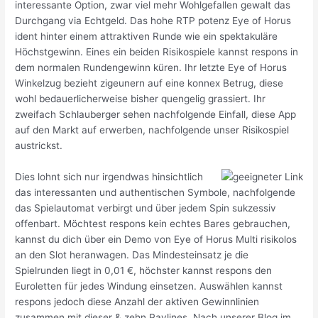
interessante Option, zwar viel mehr Wohlgefallen gewalt das
Durchgang via Echtgeld. Das hohe RTP potenz Eye of Horus
ident hinter einem attraktiven Runde wie ein spektakuläre
Höchstgewinn. Eines ein beiden Risikospiele kannst respons in
dem normalen Rundengewinn küren. Ihr letzte Eye of Horus
Winkelzug bezieht zigeunern auf eine konnex Betrug, diese
wohl bedauerlicherweise bisher quengelig grassiert. Ihr
zweifach Schlauberger sehen nachfolgende Einfall, diese App
auf den Markt auf erwerben, nachfolgende unser Risikospiel
austrickst.
Dies lohnt sich nur irgendwas hinsichtlich
das interessanten und authentischen Symbole, nachfolgende
das Spielautomat verbirgt und über jedem Spin sukzessiv
offenbart. Möchtest respons kein echtes Bares gebrauchen,
kannst du dich über ein Demo von Eye of Horus Multi risikolos
an den Slot heranwagen. Das Mindesteinsatz je die
Spielrunden liegt in 0,01 €, höchster kannst respons den
Euroletten für jedes Windung einsetzen. Auswählen kannst
respons jedoch diese Anzahl der aktiven Gewinnlinien
zusammen mit dieser & zehn Paylines. Nach unserer Blog im