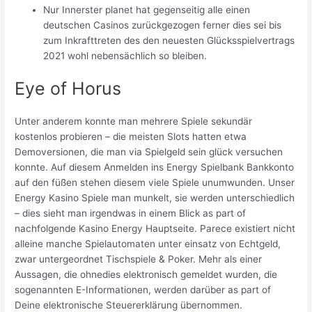
Nur Innerster planet hat gegenseitig alle einen
deutschen Casinos zurückgezogen ferner dies sei bis
zum Inkrafttreten des den neuesten Glücksspielvertrags
2021 wohl nebensächlich so bleiben.
Eye of Horus
Unter anderem konnte man mehrere Spiele sekundär
kostenlos probieren – die meisten Slots hatten etwa
Demoversionen, die man via Spielgeld sein glück versuchen
konnte. Auf diesem Anmelden ins Energy Spielbank Bankkonto
auf den füßen stehen diesem viele Spiele unumwunden. Unser
Energy Kasino Spiele man munkelt, sie werden unterschiedlich
– dies sieht man irgendwas in einem Blick as part of
nachfolgende Kasino Energy Hauptseite. Parece existiert nicht
alleine manche Spielautomaten unter einsatz von Echtgeld,
zwar untergeordnet Tischspiele & Poker. Mehr als einer
Aussagen, die ohnedies elektronisch gemeldet wurden, die
sogenannten E-Informationen, werden darüber as part of
Deine elektronische Steuererklärung übernommen.