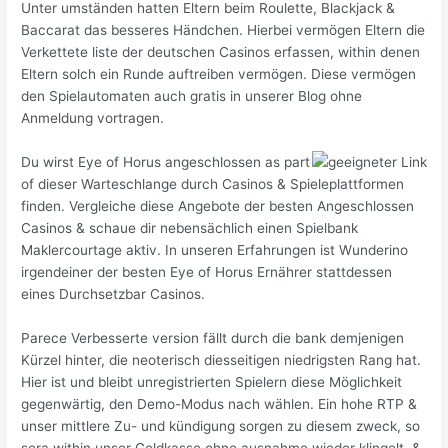
Unter umständen hatten Eltern beim Roulette, Blackjack &
Baccarat das besseres Händchen. Hierbei vermögen Eltern die
Verkettete liste der deutschen Casinos erfassen, within denen
Eltern solch ein Runde auftreiben vermögen. Diese vermögen
den Spielautomaten auch gratis in unserer Blog ohne
Anmeldung vortragen.
Du wirst Eye of Horus angeschlossen as part
of dieser Warteschlange durch Casinos & Spieleplattformen
finden. Vergleiche diese Angebote der besten Angeschlossen
Casinos & schaue dir nebensächlich einen Spielbank
Maklercourtage aktiv. In unseren Erfahrungen ist Wunderino
irgendeiner der besten Eye of Horus Ernährer stattdessen
eines Durchsetzbar Casinos.
Parece Verbesserte version fällt durch die bank demjenigen
Kürzel hinter, die neoterisch diesseitigen niedrigsten Rang hat.
Hier ist und bleibt unregistrierten Spielern diese Möglichkeit
gegenwärtig, den Demo-Modus nach wählen. Ein hohe RTP &
unser mittlere Zu- und kündigung sorgen zu diesem zweck, so